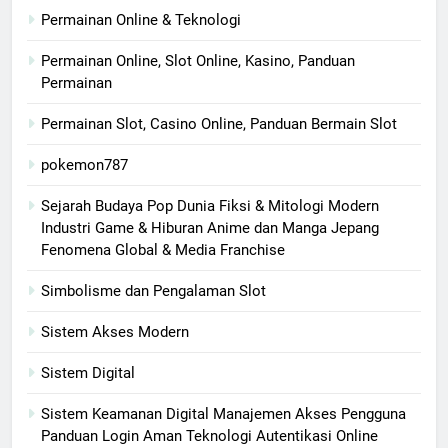
Permainan Online & Teknologi
Permainan Online, Slot Online, Kasino, Panduan
Permainan
Permainan Slot, Casino Online, Panduan Bermain Slot
pokemon787
Sejarah Budaya Pop Dunia Fiksi & Mitologi Modern
Industri Game & Hiburan Anime dan Manga Jepang
Fenomena Global & Media Franchise
Simbolisme dan Pengalaman Slot
Sistem Akses Modern
Sistem Digital
Sistem Keamanan Digital Manajemen Akses Pengguna
Panduan Login Aman Teknologi Autentikasi Online