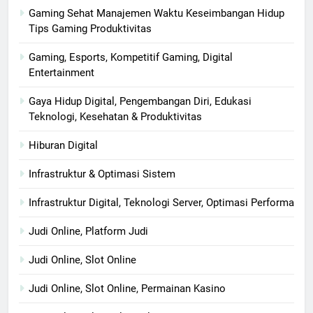
Gaming Sehat Manajemen Waktu Keseimbangan Hidup
Tips Gaming Produktivitas
Gaming, Esports, Kompetitif Gaming, Digital
Entertainment
Gaya Hidup Digital, Pengembangan Diri, Edukasi
Teknologi, Kesehatan & Produktivitas
Hiburan Digital
Infrastruktur & Optimasi Sistem
Infrastruktur Digital, Teknologi Server, Optimasi Performa
Judi Online, Platform Judi
Judi Online, Slot Online
Judi Online, Slot Online, Permainan Kasino