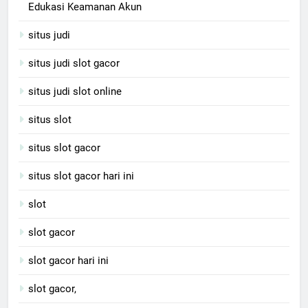
Edukasi Keamanan Akun
situs judi
situs judi slot gacor
situs judi slot online
situs slot
situs slot gacor
situs slot gacor hari ini
slot
slot gacor
slot gacor hari ini
slot gacor,