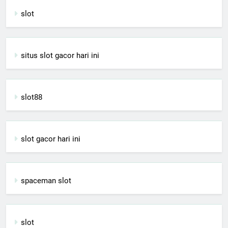
slot
situs slot gacor hari ini
slot88
slot gacor hari ini
spaceman slot
slot