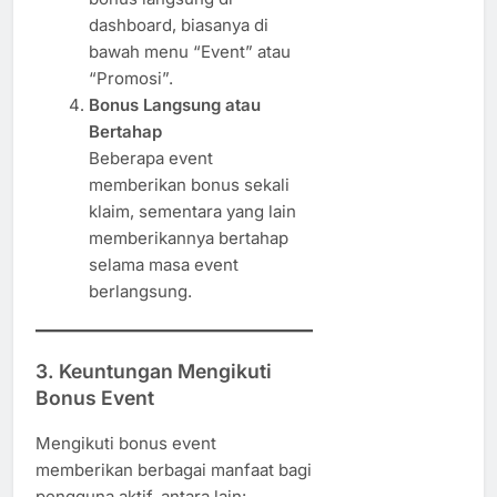
dashboard, biasanya di
bawah menu “Event” atau
“Promosi”.
Bonus Langsung atau
Bertahap
Beberapa event
memberikan bonus sekali
klaim, sementara yang lain
memberikannya bertahap
selama masa event
berlangsung.
3. Keuntungan Mengikuti
Bonus Event
Mengikuti bonus event
memberikan berbagai manfaat bagi
pengguna aktif, antara lain: