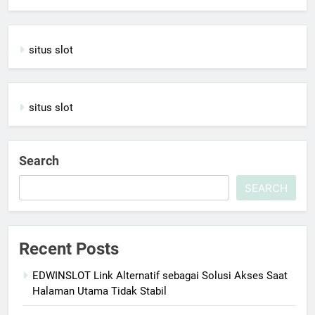
situs slot
situs slot
Search
SEARCH
Recent Posts
EDWINSLOT Link Alternatif sebagai Solusi Akses Saat
Halaman Utama Tidak Stabil