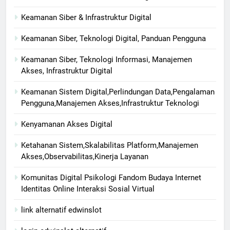
Keamanan Siber & Infrastruktur Digital
Keamanan Siber, Teknologi Digital, Panduan Pengguna
Keamanan Siber, Teknologi Informasi, Manajemen
Akses, Infrastruktur Digital
Keamanan Sistem Digital,Perlindungan Data,Pengalaman
Pengguna,Manajemen Akses,Infrastruktur Teknologi
Kenyamanan Akses Digital
Ketahanan Sistem,Skalabilitas Platform,Manajemen
Akses,Observabilitas,Kinerja Layanan
Komunitas Digital Psikologi Fandom Budaya Internet
Identitas Online Interaksi Sosial Virtual
link alternatif edwinslot