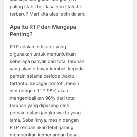
paling stabil berdasarkan statistik
terbaru? Mari kita ulas lebih dalam.
Apa Itu RTP dan Mengapa
Penting?
RTP adalah indikator yang
digunakan untuk menunjukkan
seberapa banyak dari total taruhan
yang akan dibayar kembali kepada
pemain selama periode waktu
tertentu. Sebagai contoh, mesin
slot dengan RTP 96% akan
mengembalikan 96% dari total
taruhan yang dipasang oleh
pemain dalam jangka waktu yang
lama. Sebaliknya, mesin dengan
RTP rendah akan lebih jarang
memberikan kemenangan besar.