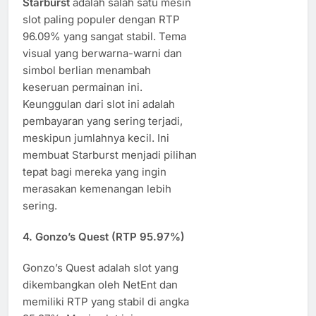
Starburst
adalah salah satu mesin
slot paling populer dengan RTP
96.09% yang sangat stabil. Tema
visual yang berwarna-warni dan
simbol berlian menambah
keseruan permainan ini.
Keunggulan dari slot ini adalah
pembayaran yang sering terjadi,
meskipun jumlahnya kecil. Ini
membuat Starburst menjadi pilihan
tepat bagi mereka yang ingin
merasakan kemenangan lebih
sering.
4.
Gonzo’s Quest (RTP 95.97%)
Gonzo’s Quest adalah slot yang
dikembangkan oleh NetEnt dan
memiliki RTP yang stabil di angka