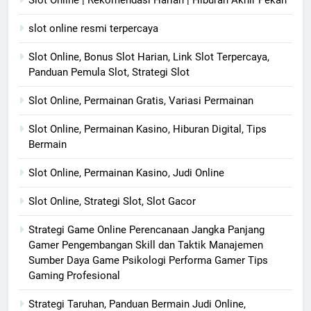
slot online resmi terpercaya
Slot Online, Bonus Slot Harian, Link Slot Terpercaya,
Panduan Pemula Slot, Strategi Slot
Slot Online, Permainan Gratis, Variasi Permainan
Slot Online, Permainan Kasino, Hiburan Digital, Tips
Bermain
Slot Online, Permainan Kasino, Judi Online
Slot Online, Strategi Slot, Slot Gacor
Strategi Game Online Perencanaan Jangka Panjang
Gamer Pengembangan Skill dan Taktik Manajemen
Sumber Daya Game Psikologi Performa Gamer Tips
Gaming Profesional
Strategi Taruhan, Panduan Bermain Judi Online,