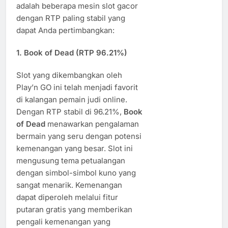
adalah beberapa mesin slot gacor
dengan RTP paling stabil yang
dapat Anda pertimbangkan:
1.
Book of Dead (RTP 96.21%)
Slot yang dikembangkan oleh
Play’n GO ini telah menjadi favorit
di kalangan pemain judi online.
Dengan RTP stabil di 96.21%,
Book
of Dead
menawarkan pengalaman
bermain yang seru dengan potensi
kemenangan yang besar. Slot ini
mengusung tema petualangan
dengan simbol-simbol kuno yang
sangat menarik. Kemenangan
dapat diperoleh melalui fitur
putaran gratis yang memberikan
pengali kemenangan yang