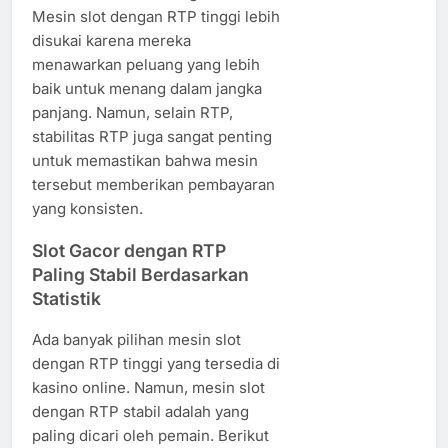
Mesin slot dengan RTP tinggi lebih
disukai karena mereka
menawarkan peluang yang lebih
baik untuk menang dalam jangka
panjang. Namun, selain RTP,
stabilitas RTP juga sangat penting
untuk memastikan bahwa mesin
tersebut memberikan pembayaran
yang konsisten.
Slot Gacor dengan RTP
Paling Stabil Berdasarkan
Statistik
Ada banyak pilihan mesin slot
dengan RTP tinggi yang tersedia di
kasino online. Namun, mesin slot
dengan RTP stabil adalah yang
paling dicari oleh pemain. Berikut