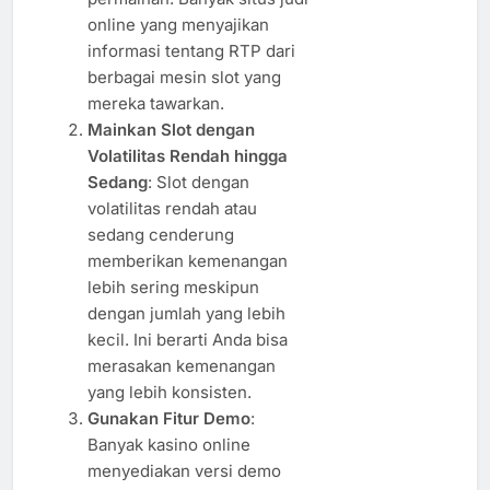
online yang menyajikan
informasi tentang RTP dari
berbagai mesin slot yang
mereka tawarkan.
Mainkan Slot dengan
Volatilitas Rendah hingga
Sedang
: Slot dengan
volatilitas rendah atau
sedang cenderung
memberikan kemenangan
lebih sering meskipun
dengan jumlah yang lebih
kecil. Ini berarti Anda bisa
merasakan kemenangan
yang lebih konsisten.
Gunakan Fitur Demo
:
Banyak kasino online
menyediakan versi demo