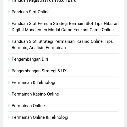
Panduan Registrasi dan Akun Baru
Panduan Slot Online
Panduan Slot Pemula Strategi Bermain Slot Tips Hiburan
Digital Manajemen Modal Game Edukasi Game Online
Panduan Slot, Strategi Permainan, Kasino Online, Tips
Bermain, Analisis Permainan
Pengembangan Diri
Pengembangan Strategi & UX
Permainan & Teknologi
Permainan Kasino Online
Permainan Online
Permainan Online & Teknologi