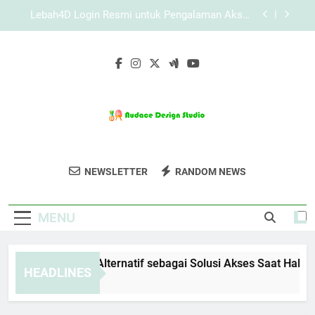
Skip
Panduan Lengkap Daftar Edwinslot dari Awal
to
hingga Selesai
content
Panduan Lengkap Daftar Lebah4D dari Awal
hingga Siap Digunakan
EDWINSLOT Link Alternatif sebagai Solusi Akses
Saat Halaman Utama Tidak Stabil
Lebah4D Login Resmi untuk Pengalaman Akses
yang Lebih Stabil dan Aman
Panduan Lengkap Daftar Edwinslot dari Awal
hingga Selesai
Audace Design
Temukan Inspirasi Desain Interior Dan
Panduan Lengkap Daftar Lebah4D dari Awal
NEWSLETTER
RANDOM NEWS
Studio
hingga Siap Digunakan
Eksterior Dari Audace Design Studio.
MENU
WINSLOT Link Alternatif sebagai Solusi Akses Saat Halaman U
HEADLINES
onth Ago