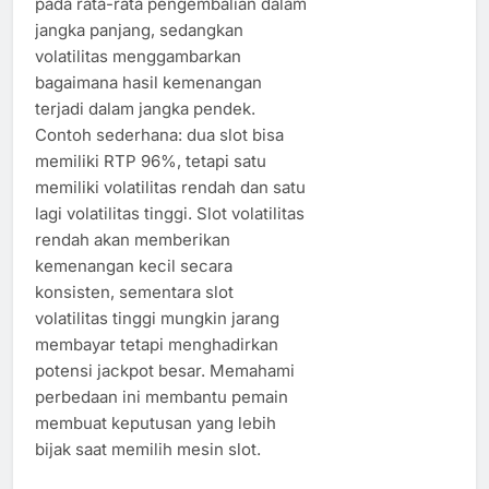
pada rata-rata pengembalian dalam
jangka panjang, sedangkan
volatilitas menggambarkan
bagaimana hasil kemenangan
terjadi dalam jangka pendek.
Contoh sederhana: dua slot bisa
memiliki RTP 96%, tetapi satu
memiliki volatilitas rendah dan satu
lagi volatilitas tinggi. Slot volatilitas
rendah akan memberikan
kemenangan kecil secara
konsisten, sementara slot
volatilitas tinggi mungkin jarang
membayar tetapi menghadirkan
potensi jackpot besar. Memahami
perbedaan ini membantu pemain
membuat keputusan yang lebih
bijak saat memilih mesin slot.