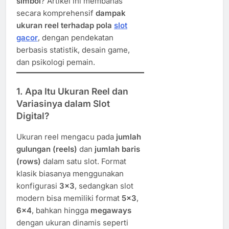
simbol
? Artikel ini membahas
secara komprehensif
dampak
ukuran reel terhadap pola
slot
gacor
, dengan pendekatan
berbasis statistik, desain game,
dan psikologi pemain.
1.
Apa Itu Ukuran Reel dan
Variasinya dalam Slot
Digital?
Ukuran reel mengacu pada
jumlah
gulungan (reels)
dan
jumlah baris
(rows)
dalam satu slot. Format
klasik biasanya menggunakan
konfigurasi
3×3
, sedangkan slot
modern bisa memiliki format
5×3
,
6×4
, bahkan hingga
megaways
dengan ukuran dinamis seperti