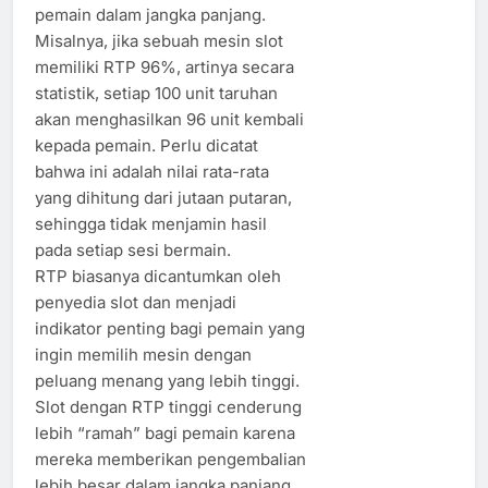
pemain dalam jangka panjang.
Misalnya, jika sebuah mesin slot
memiliki RTP 96%, artinya secara
statistik, setiap 100 unit taruhan
akan menghasilkan 96 unit kembali
kepada pemain. Perlu dicatat
bahwa ini adalah nilai rata-rata
yang dihitung dari jutaan putaran,
sehingga tidak menjamin hasil
pada setiap sesi bermain.
RTP biasanya dicantumkan oleh
penyedia slot dan menjadi
indikator penting bagi pemain yang
ingin memilih mesin dengan
peluang menang yang lebih tinggi.
Slot dengan RTP tinggi cenderung
lebih “ramah” bagi pemain karena
mereka memberikan pengembalian
lebih besar dalam jangka panjang,