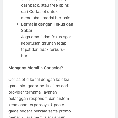
cashback, atau free spins
dari Corlaslot untuk
menambah modal bermain.
Bermain dengan Fokus dan
Sabar
Jaga emosi dan fokus agar
keputusan taruhan tetap
tepat dan tidak terburu-
buru.
Mengapa Memilih Corlaslot?
Corlaslot dikenal dengan koleksi
game slot gacor berkualitas dari
provider ternama, layanan
pelanggan responsif, dan sistem
keamanan terpercaya. Update
game secara berkala serta promo
menarik juga membuat pemain