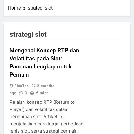
Home
strategi slot
strategi slot
Mengenal Konsep RTP dan
Volatilitas pada Slot:
Panduan Lengkap untuk
Pemain
1faa1c4
8 months
ago
0
6 mins
Pelajari konsep RTP (Return to
Player) dan volatilitas dalam
permainan slot. Artikel ini
menjelaskan cara kerja, perbedaan
jenis slot, serta strategi bermain