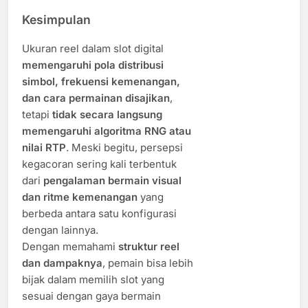
Kesimpulan
Ukuran reel dalam slot digital
memengaruhi pola distribusi
simbol, frekuensi kemenangan,
dan cara permainan disajikan
,
tetapi
tidak secara langsung
memengaruhi algoritma RNG atau
nilai RTP
. Meski begitu, persepsi
kegacoran sering kali terbentuk
dari
pengalaman bermain visual
dan ritme kemenangan
yang
berbeda antara satu konfigurasi
dengan lainnya.
Dengan memahami
struktur reel
dan dampaknya
, pemain bisa lebih
bijak dalam memilih slot yang
sesuai dengan gaya bermain