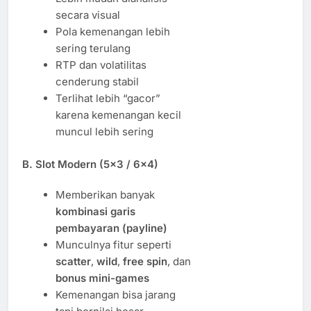
secara visual
Pola kemenangan lebih
sering terulang
RTP dan volatilitas
cenderung stabil
Terlihat lebih “gacor”
karena kemenangan kecil
muncul lebih sering
B.
Slot Modern (5×3 / 6×4)
Memberikan banyak
kombinasi garis
pembayaran (payline)
Munculnya fitur seperti
scatter
,
wild
,
free spin
, dan
bonus mini-games
Kemenangan bisa jarang