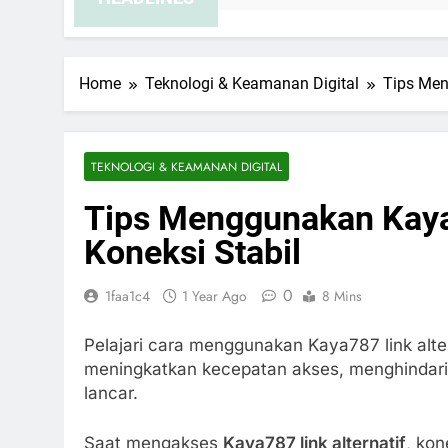
Home
Teknologi & Keamanan Digital
Tips Men
TEKNOLOGI & KEAMANAN DIGITAL
Tips Menggunakan Kaya7
Koneksi Stabil
0
1faa1c4
1 Year Ago
8 Mins
Pelajari cara menggunakan Kaya787 link alter
meningkatkan kecepatan akses, menghindar
lancar.
Saat mengakses
Kaya787 link alternatif
, kon