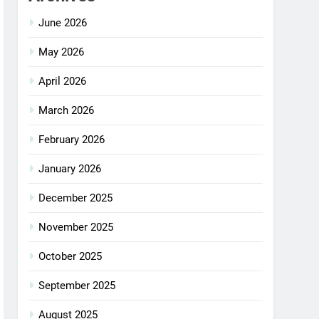
June 2026
May 2026
April 2026
March 2026
February 2026
January 2026
December 2025
November 2025
October 2025
September 2025
August 2025