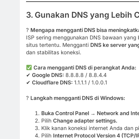
3. Gunakan DNS yang Lebih 
?
Mengapa mengganti DNS bisa meningkatk
ISP sering menggunakan DNS bawaan yang b
situs tertentu. Mengganti
DNS ke server yang
dan stabilitas koneksi.
Cara mengganti DNS di perangkat Anda:
✔
Google DNS:
8.8.8.8 / 8.8.4.4
✔
Cloudflare DNS:
1.1.1.1 / 1.0.0.1
?
Langkah mengganti DNS di Windows:
Buka Control Panel → Network and Int
Pilih
Change adapter settings.
Klik kanan koneksi internet Anda dan pi
Pilih
Internet Protocol Version 4 (TCP/I