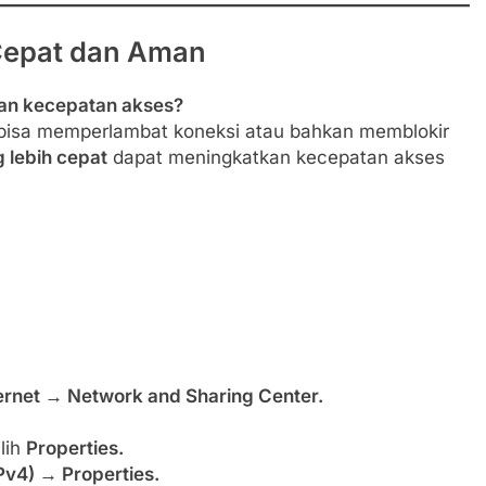
Cepat dan Aman
an kecepatan akses?
isa memperlambat koneksi atau bahkan memblokir
 lebih cepat
dapat meningkatkan kecepatan akses
ernet → Network and Sharing Center.
lih
Properties.
Pv4) → Properties.