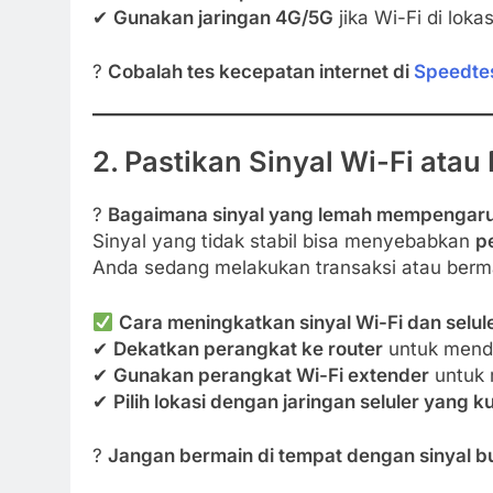
✔
Gunakan jaringan 4G/5G
jika Wi-Fi di loka
?
Cobalah tes kecepatan internet di
Speedtes
2. Pastikan Sinyal Wi-Fi atau
?
Bagaimana sinyal yang lemah mempengaru
Sinyal yang tidak stabil bisa menyebabkan
p
Anda sedang melakukan transaksi atau berm
Cara meningkatkan sinyal Wi-Fi dan selule
✔
Dekatkan perangkat ke router
untuk menda
✔
Gunakan perangkat Wi-Fi extender
untuk 
✔
Pilih lokasi dengan jaringan seluler yang k
?
Jangan bermain di tempat dengan sinyal b