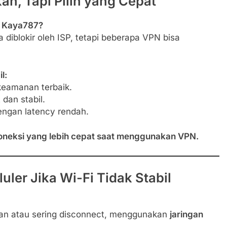
an, Tapi Pilih yang Cepat
 Kaya787?
iblokir oleh ISP, tetapi beberapa VPN bisa
l:
keamanan terbaik.
dan stabil.
dengan latency rendah.
koneksi yang lebih cepat saat menggunakan VPN.
ler Jika Wi-Fi Tidak Stabil
an atau sering disconnect, menggunakan
jaringan