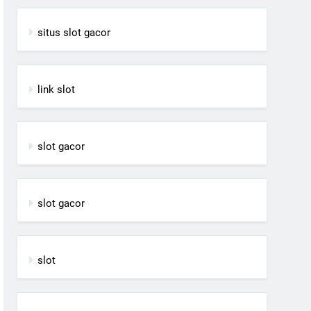
situs slot gacor
link slot
slot gacor
slot gacor
slot