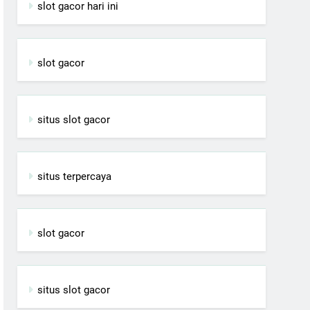
slot gacor hari ini
slot gacor
situs slot gacor
situs terpercaya
slot gacor
situs slot gacor