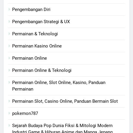
Pengembangan Diri
Pengembangan Strategi & UX
Permainan & Teknologi
Permainan Kasino Online
Permainan Online
Permainan Online & Teknologi
Permainan Online, Slot Online, Kasino, Panduan
Permainan
Permainan Slot, Casino Online, Panduan Bermain Slot
pokemon787
Sejarah Budaya Pop Dunia Fiksi & Mitologi Modern
Industri Game & Hiburan Anime dan Manga Jepang