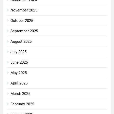
November 2025
October 2025
September 2025
August 2025
July 2025
June 2025
May 2025
April 2025
March 2025
February 2025