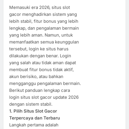
Memasuki era 2026, situs slot
gacor menghadirkan sistem yang
lebih stabil, fitur bonus yang lebih
lengkap, dan pengalaman bermain
yang lebih aman. Namun, untuk
memanfaatkan semua keunggulan
tersebut, login ke situs harus
dilakukan dengan benar. Login
yang salah atau tidak aman dapat
membuat fitur bonus tidak aktif,
akun berisiko, atau bahkan
mengganggu pengalaman bermain.
Berikut panduan lengkap cara
login situs slot gacor update 2026
dengan sistem stabil.
1. Pilih Situs Slot Gacor
Terpercaya dan Terbaru
Langkah pertama adalah