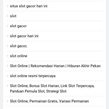
situs slot gacor hari ini
slot
slot gacor
slot gacor hari ini
slot gacor,
slot online
Slot Online | Rekomendasi Harian | Hiburan Akhir Pekan
slot online resmi terpercaya
Slot Online, Bonus Slot Harian, Link Slot Terpercaya,
Panduan Pemula Slot, Strategi Slot
Slot Online, Permainan Gratis, Variasi Permainan