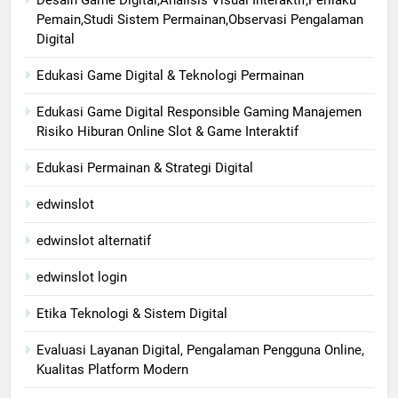
Pemain,Studi Sistem Permainan,Observasi Pengalaman
Digital
Edukasi Game Digital & Teknologi Permainan
Edukasi Game Digital Responsible Gaming Manajemen
Risiko Hiburan Online Slot & Game Interaktif
Edukasi Permainan & Strategi Digital
edwinslot
edwinslot alternatif
edwinslot login
Etika Teknologi & Sistem Digital
Evaluasi Layanan Digital, Pengalaman Pengguna Online,
Kualitas Platform Modern