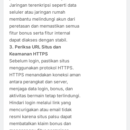
Jaringan terenkripsi seperti data
seluler atau jaringan rumah
membantu melindungi akun dari
peretasan dan memastikan semua
fitur bonus serta fitur internal
dapat diakses dengan stabil.
3. Periksa URL Situs dan
Keamanan HTTPS
Sebelum login, pastikan situs
menggunakan protokol HTTPS.
HTTPS menandakan koneksi aman
antara perangkat dan server,
menjaga data login, bonus, dan
aktivitas bermain tetap terlindungi.
Hindari login melalui link yang
mencurigakan atau email tidak
resmi karena situs palsu dapat
membatalkan klaim bonus dan