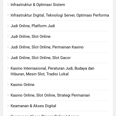
Infrastruktur & Optimasi Sistem
Infrastruktur Digital, Teknologi Server, Optimasi Performa
Judi Online, Platform Judi
Judi Online, Slot Online
Judi Online, Slot Online, Permainan Kasino
Judi Online, Slot Online, Slot Gacor
Kasino Internasional, Peraturan Judi, Budaya dan
Hiburan, Mesin Slot, Tradisi Lokal
Kasino Online
Kasino Online, Slot Online, Strategi Permainan
Keamanan & Akses Digital