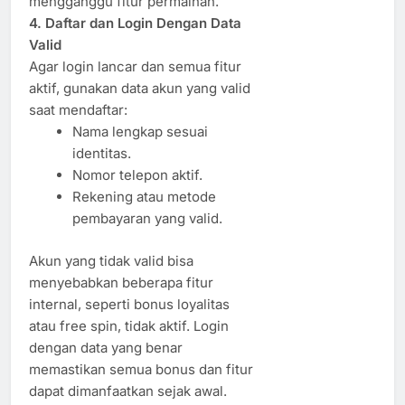
mengganggu fitur permainan.
4. Daftar dan Login Dengan Data
Valid
Agar login lancar dan semua fitur
aktif, gunakan data akun yang valid
saat mendaftar:
Nama lengkap sesuai
identitas.
Nomor telepon aktif.
Rekening atau metode
pembayaran yang valid.
Akun yang tidak valid bisa
menyebabkan beberapa fitur
internal, seperti bonus loyalitas
atau free spin, tidak aktif. Login
dengan data yang benar
memastikan semua bonus dan fitur
dapat dimanfaatkan sejak awal.