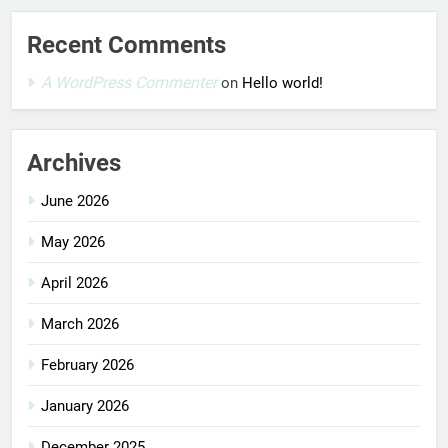
Recent Comments
A WordPress Commenter
on
Hello world!
Archives
June 2026
May 2026
April 2026
March 2026
February 2026
January 2026
December 2025