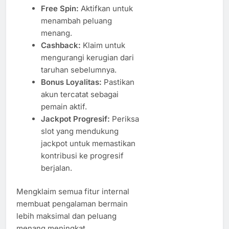
Free Spin:
Aktifkan untuk
menambah peluang
menang.
Cashback:
Klaim untuk
mengurangi kerugian dari
taruhan sebelumnya.
Bonus Loyalitas:
Pastikan
akun tercatat sebagai
pemain aktif.
Jackpot Progresif:
Periksa
slot yang mendukung
jackpot untuk memastikan
kontribusi ke progresif
berjalan.
Mengklaim semua fitur internal
membuat pengalaman bermain
lebih maksimal dan peluang
menang meningkat.