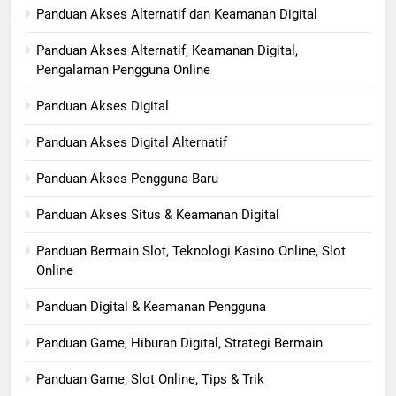
Panduan Akses Alternatif dan Keamanan Digital
Panduan Akses Alternatif, Keamanan Digital,
Pengalaman Pengguna Online
Panduan Akses Digital
Panduan Akses Digital Alternatif
Panduan Akses Pengguna Baru
Panduan Akses Situs & Keamanan Digital
Panduan Bermain Slot, Teknologi Kasino Online, Slot
Online
Panduan Digital & Keamanan Pengguna
Panduan Game, Hiburan Digital, Strategi Bermain
Panduan Game, Slot Online, Tips & Trik