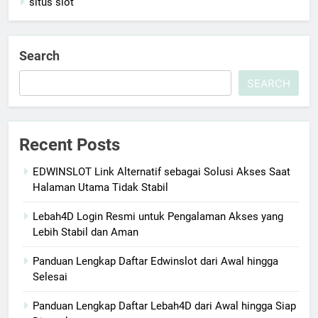
situs slot
Search
SEARCH
Recent Posts
EDWINSLOT Link Alternatif sebagai Solusi Akses Saat
Halaman Utama Tidak Stabil
Lebah4D Login Resmi untuk Pengalaman Akses yang
Lebih Stabil dan Aman
Panduan Lengkap Daftar Edwinslot dari Awal hingga
Selesai
Panduan Lengkap Daftar Lebah4D dari Awal hingga Siap