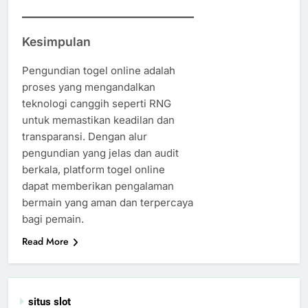
Kesimpulan
Pengundian togel online adalah
proses yang mengandalkan
teknologi canggih seperti RNG
untuk memastikan keadilan dan
transparansi. Dengan alur
pengundian yang jelas dan audit
berkala, platform togel online
dapat memberikan pengalaman
bermain yang aman dan terpercaya
bagi pemain.
Read More
situs slot