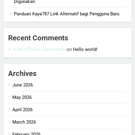
Digunakan
Panduan Kaya787 Link Alternatif bagi Pengguna Baru
Recent Comments
A WordPress Commenter
on
Hello world!
Archives
June 2026
May 2026
April 2026
March 2026
February 2026