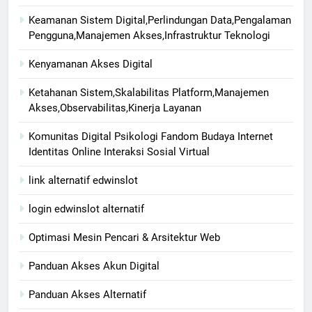
Keamanan Sistem Digital,Perlindungan Data,Pengalaman
Pengguna,Manajemen Akses,Infrastruktur Teknologi
Kenyamanan Akses Digital
Ketahanan Sistem,Skalabilitas Platform,Manajemen
Akses,Observabilitas,Kinerja Layanan
Komunitas Digital Psikologi Fandom Budaya Internet
Identitas Online Interaksi Sosial Virtual
link alternatif edwinslot
login edwinslot alternatif
Optimasi Mesin Pencari & Arsitektur Web
Panduan Akses Akun Digital
Panduan Akses Alternatif