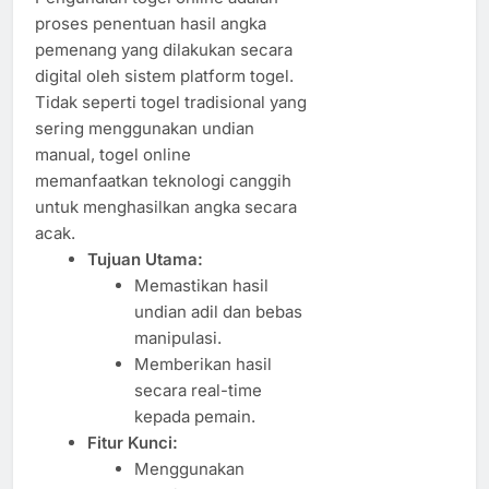
proses penentuan hasil angka
pemenang yang dilakukan secara
digital oleh sistem platform togel.
Tidak seperti togel tradisional yang
sering menggunakan undian
manual, togel online
memanfaatkan teknologi canggih
untuk menghasilkan angka secara
acak.
Tujuan Utama:
Memastikan hasil
undian adil dan bebas
manipulasi.
Memberikan hasil
secara real-time
kepada pemain.
Fitur Kunci:
Menggunakan