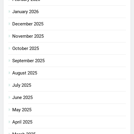
January 2026
December 2025
November 2025
October 2025
September 2025
August 2025
July 2025
June 2025
May 2025
April 2025