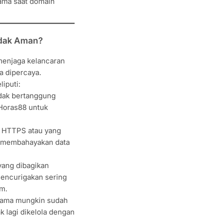
tama saat domain
Tidak Aman?
 menjaga kelancaran
sa dipercaya.
iputi:
dak bertanggung
Horas88 untuk
a HTTPS atau yang
t membahayakan data
yang dibagikan
 mencurigakan sering
m.
 lama mungkin sudah
k lagi dikelola dengan