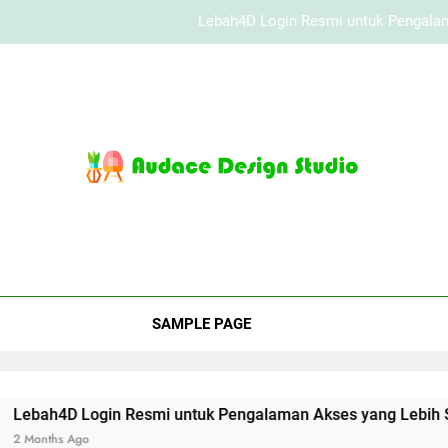
Lebah4D Login Resmi untuk Pengalam
Panduan Lengkap Daft
Panduan Lengkap Daftar Leb
EDWINSLOT Link Alternatif sebagai Solusi A
Lebah4D Login Resmi untuk Pengalam
Panduan Lengkap Daft
ace Design Studio
spirasi Desain Interior Dan Eksterior Dari Audace Design Studi
Panduan Lengkap Daftar Leb
SAMPLE PAGE
ogin Resmi untuk Pengalaman Akses yang Lebih Stabil dan 
o