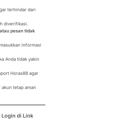
ar terhindar dari
 diverifikasi.
 atau pesan tidak
asukkan informasi
ka Anda tidak yakin
port Horas88 agar
 akun tetap aman
 Login di Link