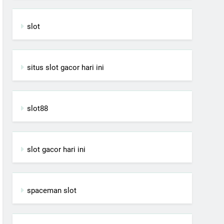
slot
situs slot gacor hari ini
slot88
slot gacor hari ini
spaceman slot