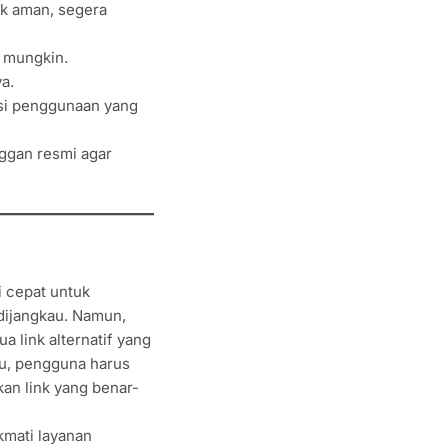
dak aman, segera
 mungkin.
a.
ksi penggunaan yang
nggan resmi agar
 cepat untuk
dijangkau. Namun,
a link alternatif yang
tu, pengguna harus
an link yang benar-
kmati layanan