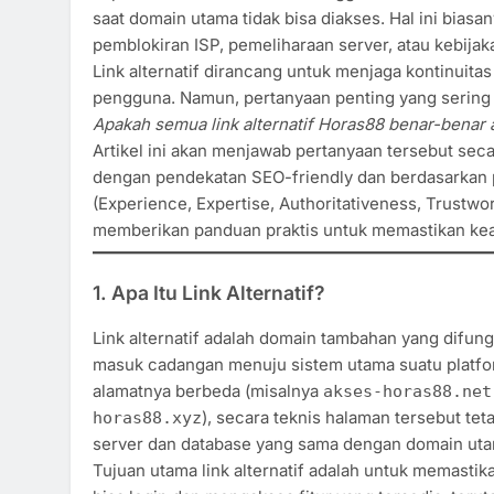
saat domain utama tidak bisa diakses. Hal ini biasa
pemblokiran ISP, pemeliharaan server, atau kebijak
Link alternatif dirancang untuk menjaga kontinuita
pengguna. Namun, pertanyaan penting yang sering
Apakah semua link alternatif Horas88 benar-benar
Artikel ini akan menjawab pertanyaan tersebut sec
dengan pendekatan SEO-friendly dan berdasarkan 
(Experience, Expertise, Authoritativeness, Trustwor
memberikan panduan praktis untuk memastikan ke
1. Apa Itu Link Alternatif?
Link alternatif adalah domain tambahan yang difung
masuk cadangan menuju sistem utama suatu platf
alamatnya berbeda (misalnya
akses-horas88.net
), secara teknis halaman tersebut te
horas88.xyz
server dan database yang sama dengan domain uta
Tujuan utama link alternatif adalah untuk memasti