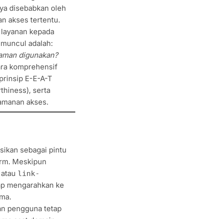
nya disebabkan oleh
an akses tertentu.
s layanan kepada
 muncul adalah:
 aman digunakan?
ara komprehensif
prinsip E-E-A-T
thiness), serta
amanan akses.
sikan sebagai pintu
orm. Meskipun
atau
link-
tap mengarahkan ke
ma.
kan pengguna tetap