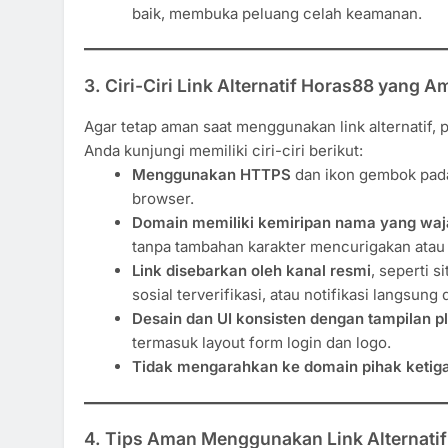
baik, membuka peluang celah keamanan.
3. Ciri-Ciri Link Alternatif Horas88 yang 
Agar tetap aman saat menggunakan link alternatif, 
Anda kunjungi memiliki ciri-ciri berikut:
Menggunakan HTTPS
dan ikon gembok pada
browser.
Domain memiliki kemiripan nama yang waj
tanpa tambahan karakter mencurigakan atau 
Link disebarkan oleh kanal resmi
, seperti s
sosial terverifikasi, atau notifikasi langsung d
Desain dan UI konsisten dengan tampilan p
termasuk layout form login dan logo.
Tidak mengarahkan ke domain pihak ketiga 
4. Tips Aman Menggunakan Link Alternati