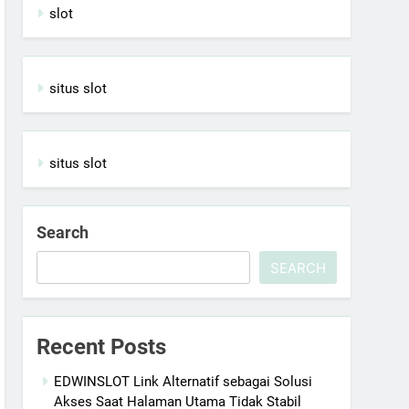
slot
situs slot
situs slot
Search
SEARCH
Recent Posts
EDWINSLOT Link Alternatif sebagai Solusi
Akses Saat Halaman Utama Tidak Stabil