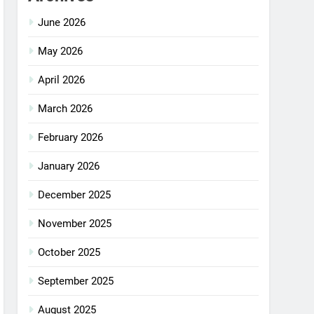
June 2026
May 2026
April 2026
March 2026
February 2026
January 2026
December 2025
November 2025
October 2025
September 2025
August 2025