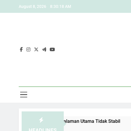
Skip
August 8, 2026
8:30:19 AM
to
content
Aud
Temukan In
olusi Akses Saat Halaman Utama Tidak Stabil
Lebah4D L
2 Months Ag
HEADLINES