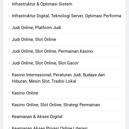
Infrastruktur & Optimasi Sistem
Infrastruktur Digital, Teknologi Server, Optimasi Performa
Judi Online, Platform Judi
Judi Online, Slot Online
Judi Online, Slot Online, Permainan Kasino
Judi Online, Slot Online, Slot Gacor
Kasino Internasional, Peraturan Judi, Budaya dan
Hiburan, Mesin Slot, Tradisi Lokal
Kasino Online
Kasino Online, Slot Online, Strategi Permainan
Keamanan & Akses Digital
Keamanan Akses,Privasi Online,Literasi