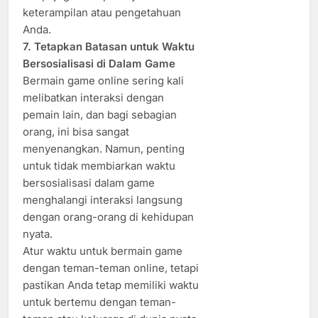
keterampilan atau pengetahuan
Anda.
7. Tetapkan Batasan untuk Waktu
Bersosialisasi di Dalam Game
Bermain game online sering kali
melibatkan interaksi dengan
pemain lain, dan bagi sebagian
orang, ini bisa sangat
menyenangkan. Namun, penting
untuk tidak membiarkan waktu
bersosialisasi dalam game
menghalangi interaksi langsung
dengan orang-orang di kehidupan
nyata.
Atur waktu untuk bermain game
dengan teman-teman online, tetapi
pastikan Anda tetap memiliki waktu
untuk bertemu dengan teman-