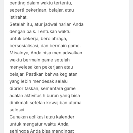
penting dalam waktu tertentu,
seperti pekerjaan, belajar, atau
istirahat.
Setelah itu, atur jadwal harian Anda
dengan baik. Tentukan waktu
untuk bekerja, berolahraga,
bersosialisasi, dan bermain game.
Misalnya, Anda bisa menjadwalkan
waktu bermain game setelah
menyelesaikan pekerjaan atau
belajar. Pastikan bahwa kegiatan
yang lebih mendesak selalu
diprioritaskan, sementara game
adalah aktivitas hiburan yang bisa
dinikmati setelah kewajiban utama
selesai.
Gunakan aplikasi atau kalender
untuk mengatur waktu Anda,
sehingga Anda bisa mengingat