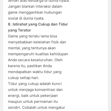
teman atau keluarga di dunia nyata.
Jangan biarkan interaksi dalam
game menggantikan hubungan
sosial di dunia nyata.
8. Istirahat yang Cukup dan Tidur
yang Teratur
Game yang terlalu lama bisa
menyebabkan kelelahan fisik dan
mental, yang tentunya akan
mempengaruhi kualitas kehidupan
Anda secara keseluruhan. Oleh
karena itu, pastikan Anda
mendapatkan waktu tidur yang
cukup setiap hari.
Tidur yang cukup adalah kunci
untuk menjaga konsentrasi dan
energi, baik untuk pekerjaan
maupun untuk permainan itu
sendiri. Cobalah untuk mengatur