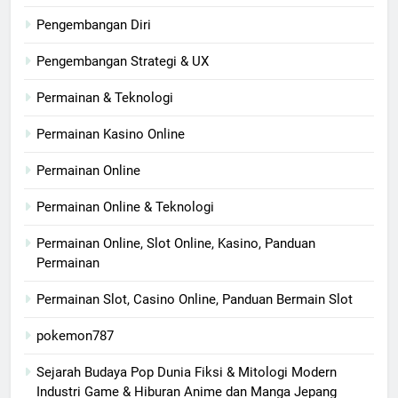
Pengembangan Diri
Pengembangan Strategi & UX
Permainan & Teknologi
Permainan Kasino Online
Permainan Online
Permainan Online & Teknologi
Permainan Online, Slot Online, Kasino, Panduan
Permainan
Permainan Slot, Casino Online, Panduan Bermain Slot
pokemon787
Sejarah Budaya Pop Dunia Fiksi & Mitologi Modern
Industri Game & Hiburan Anime dan Manga Jepang