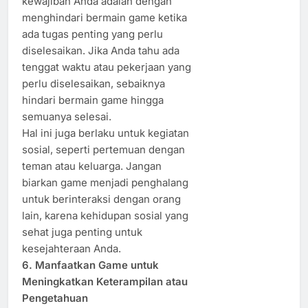
kewajiban Anda adalah dengan
menghindari bermain game ketika
ada tugas penting yang perlu
diselesaikan. Jika Anda tahu ada
tenggat waktu atau pekerjaan yang
perlu diselesaikan, sebaiknya
hindari bermain game hingga
semuanya selesai.
Hal ini juga berlaku untuk kegiatan
sosial, seperti pertemuan dengan
teman atau keluarga. Jangan
biarkan game menjadi penghalang
untuk berinteraksi dengan orang
lain, karena kehidupan sosial yang
sehat juga penting untuk
kesejahteraan Anda.
6. Manfaatkan Game untuk
Meningkatkan Keterampilan atau
Pengetahuan