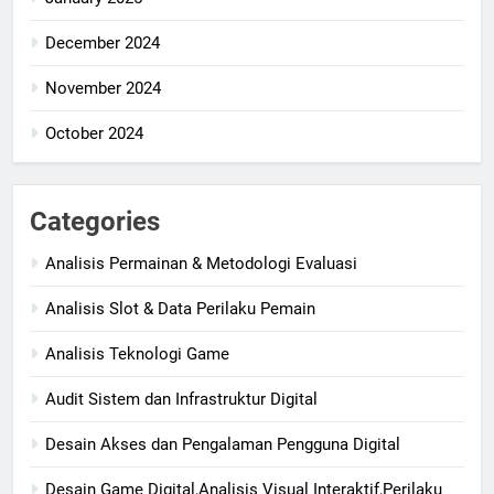
December 2024
November 2024
October 2024
Categories
Analisis Permainan & Metodologi Evaluasi
Analisis Slot & Data Perilaku Pemain
Analisis Teknologi Game
Audit Sistem dan Infrastruktur Digital
Desain Akses dan Pengalaman Pengguna Digital
Desain Game Digital,Analisis Visual Interaktif,Perilaku