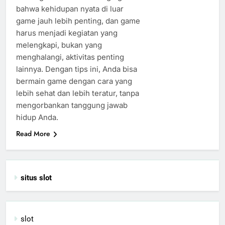
bahwa kehidupan nyata di luar
game jauh lebih penting, dan game
harus menjadi kegiatan yang
melengkapi, bukan yang
menghalangi, aktivitas penting
lainnya. Dengan tips ini, Anda bisa
bermain game dengan cara yang
lebih sehat dan lebih teratur, tanpa
mengorbankan tanggung jawab
hidup Anda.
Read More
situs slot
slot