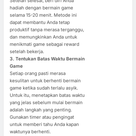
Setelah selesai, beri diri Anda
hadiah dengan bermain game
selama 15-20 menit. Metode ini
dapat membantu Anda tetap
produktif tanpa merasa terganggu,
dan memungkinkan Anda untuk
menikmati game sebagai reward
setelah bekerja.
3. Tentukan Batas Waktu Bermain
Game
Setiap orang pasti merasa
kesulitan untuk berhenti bermain
game ketika sudah terlalu asyik.
Untuk itu, menetapkan batas waktu
yang jelas sebelum mulai bermain
adalah langkah yang penting.
Gunakan timer atau pengingat
untuk memberi tahu Anda kapan
waktunya berhenti.