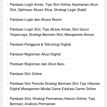
Panduan Login Aman, Tips Slot Online, Keamanan Akun
Slot, Optimasi Akses Situs, Strategi Login Stabil
Panduan Login dan Akses Resmi
Panduan Login Slot, Tips Akses Aman, Slot Gacor
Terpercaya, Strategi Bermain Slot, Manajemen Bonus
Panduan Pengguna & Teknologi Digital
Panduan Registrasi Akun Digital
Panduan Registrasi dan Akun Baru
Panduan Slot Online
Panduan Slot Pemula Strategi Bermain Slot Tips Hiburan
Digital Manajemen Modal Game Edukasi Game Online
Panduan Slot, Strategi Permainan, Kasino Online, Tips
Bermain, Analisis Permainan