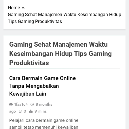
Home
Gaming Sehat Manajemen Waktu Keseimbangan Hidup
Tips Gaming Produktivitas
Gaming Sehat Manajemen Waktu
Keseimbangan Hidup Tips Gaming
Produktivitas
Cara Bermain Game Online
Tanpa Mengabaikan
Kewajiban Lain
1faa1c4
8 months
ago
0
9 mins
Pelajari cara bermain game online
sambil tetap memenuhi kewajiban