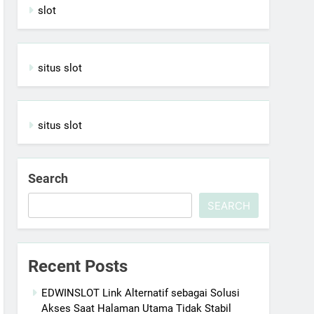
slot
situs slot
situs slot
Search
SEARCH
Recent Posts
EDWINSLOT Link Alternatif sebagai Solusi
Akses Saat Halaman Utama Tidak Stabil