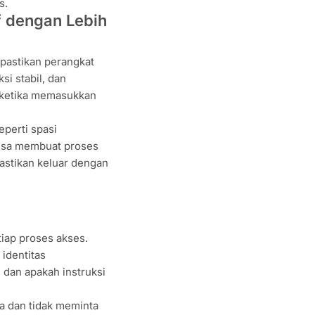
s.
f dengan Lebih
pastikan perangkat
si stabil, dan
k ketika memasukkan
eperti spasi
 bisa membuat proses
astikan keluar dengan
tiap proses akses.
identitas
dan apakah instruksi
a dan tidak meminta