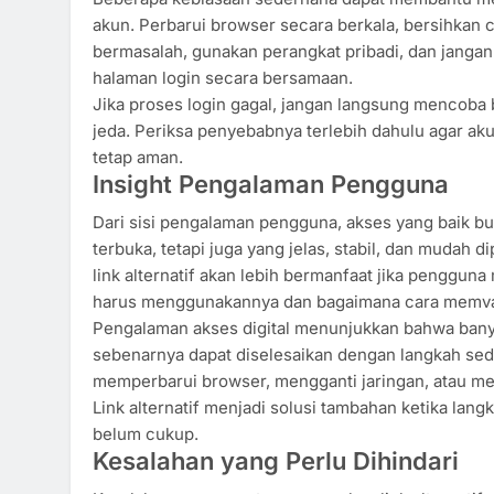
akun. Perbarui browser secara berkala, bersihkan 
bermasalah, gunakan perangkat pribadi, dan jang
halaman login secara bersamaan.
Jika proses login gagal, jangan langsung mencoba b
jeda. Periksa penyebabnya terlebih dahulu agar ak
tetap aman.
Insight Pengalaman Pengguna
Dari sisi pengalaman pengguna, akses yang baik b
terbuka, tetapi juga yang jelas, stabil, dan mudah
link alternatif akan lebih bermanfaat jika penggu
harus menggunakannya dan bagaimana cara memval
Pengalaman akses digital menunjukkan bahwa bany
sebenarnya dapat diselesaikan dengan langkah sed
memperbarui browser, mengganti jaringan, atau m
Link alternatif menjadi solusi tambahan ketika lang
belum cukup.
Kesalahan yang Perlu Dihindari