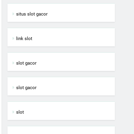
situs slot gacor
link slot
slot gacor
slot gacor
slot