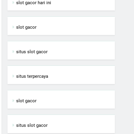
slot gacor hari ini
slot gacor
situs slot gacor
situs terpercaya
slot gacor
situs slot gacor