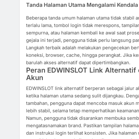
Tanda Halaman Utama Mengalami Kendala
Beberapa tanda umum halaman utama tidak stabil an
terlalu lama, tombol login tidak merespons, tampil
sempurna, atau halaman kembali ke awal saat pros
gejala ini terjadi, pengguna tidak perlu langsung pa
Langkah terbaik adalah melakukan pengecekan bert
koneksi, browser, cache, hingga perangkat. Jika ken
barulah akses alternatif dapat dipertimbangkan.
Peran EDWINSLOT Link Alternatif
Akun
EDWINSLOT link alternatif berperan sebagai jalur
ketika halaman utama sedang sulit dijangkau. Deng
tambahan, pengguna dapat mencoba masuk akun me
lebih stabil, selama tetap memperhatikan keamanan
Namun, pengguna tidak disarankan membuka semb
mengatasnamakan brand. Pastikan tampilan halama
dan instruksi login terlihat konsisten. Jika halama