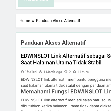
Home
Panduan Akses Alternatif
Panduan Akses Alternatif
EDWINSLOT Link Alternatif sebagai S
Saat Halaman Utama Tidak Stabil
1faa1c4
1 Month Ago
0
11 Mins
EDWINSLOT link alternatif membantu pengguna m
saat halaman utama tidak stabil dengan panduan am
Memahami Fungsi EDWINSLOT Link
EDWINSLOT link alternatif menjadi salah satu solus
dibutuhkan ketika halaman utama tidak dapat diaks