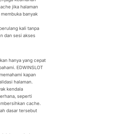
cache jika halaman
an membuka banyak
erulang kali tanpa
un dan sesi akses
ukan hanya yang cepat
 dipahami. EDWINSLOT
na memahami kapan
idasi halaman.
ak kendala
erhana, seperti
embersihkan cache.
kah dasar tersebut