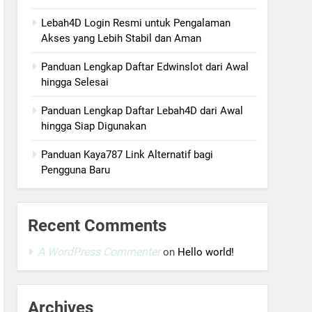
Lebah4D Login Resmi untuk Pengalaman
Akses yang Lebih Stabil dan Aman
Panduan Lengkap Daftar Edwinslot dari Awal
hingga Selesai
Panduan Lengkap Daftar Lebah4D dari Awal
hingga Siap Digunakan
Panduan Kaya787 Link Alternatif bagi
Pengguna Baru
Recent Comments
A WordPress Commenter
on
Hello world!
Archives