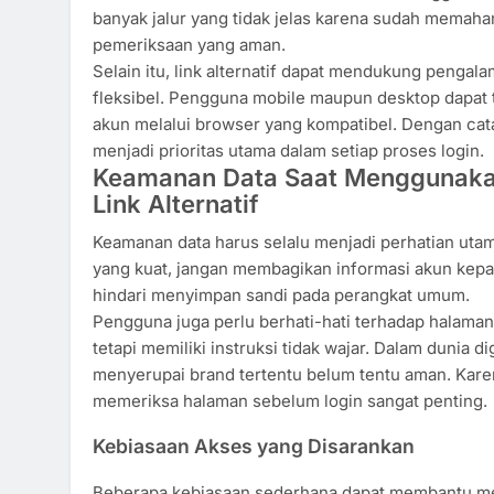
banyak jalur yang tidak jelas karena sudah memaha
pemeriksaan yang aman.
Selain itu, link alternatif dapat mendukung pengal
fleksibel. Pengguna mobile maupun desktop dapat
akun melalui browser yang kompatibel. Dengan cat
menjadi prioritas utama dalam setiap proses login.
Keamanan Data Saat Menggunak
Link Alternatif
Keamanan data harus selalu menjadi perhatian ut
yang kuat, jangan membagikan informasi akun kepad
hindari menyimpan sandi pada perangkat umum.
Pengguna juga perlu berhati-hati terhadap halaman
tetapi memiliki instruksi tidak wajar. Dalam dunia di
menyerupai brand tertentu belum tentu aman. Karen
memeriksa halaman sebelum login sangat penting.
Kebiasaan Akses yang Disarankan
Beberapa kebiasaan sederhana dapat membantu m