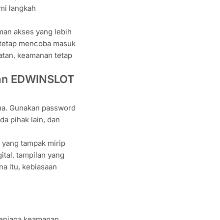
mi langkah
aman akses yang lebih
 tetap mencoba masuk
atan, keamanan tetap
an EDWINSLOT
ama. Gunakan password
a pihak lain, dan
 yang tampak mirip
gital, tampilan yang
a itu, kebiasaan
enjaga keamanan