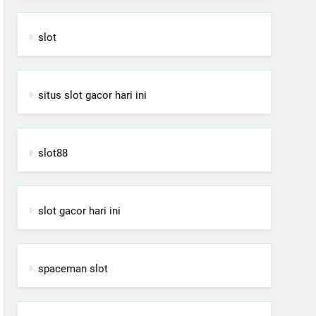
slot
situs slot gacor hari ini
slot88
slot gacor hari ini
spaceman slot