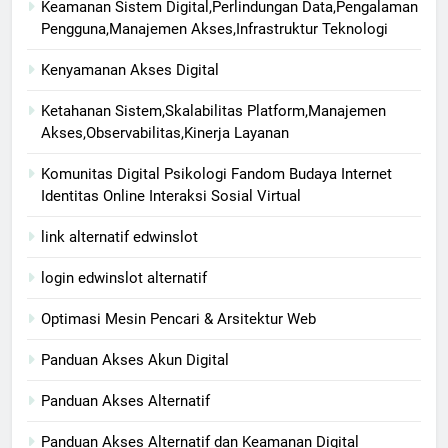
Keamanan Sistem Digital,Perlindungan Data,Pengalaman
Pengguna,Manajemen Akses,Infrastruktur Teknologi
Kenyamanan Akses Digital
Ketahanan Sistem,Skalabilitas Platform,Manajemen
Akses,Observabilitas,Kinerja Layanan
Komunitas Digital Psikologi Fandom Budaya Internet
Identitas Online Interaksi Sosial Virtual
link alternatif edwinslot
login edwinslot alternatif
Optimasi Mesin Pencari & Arsitektur Web
Panduan Akses Akun Digital
Panduan Akses Alternatif
Panduan Akses Alternatif dan Keamanan Digital