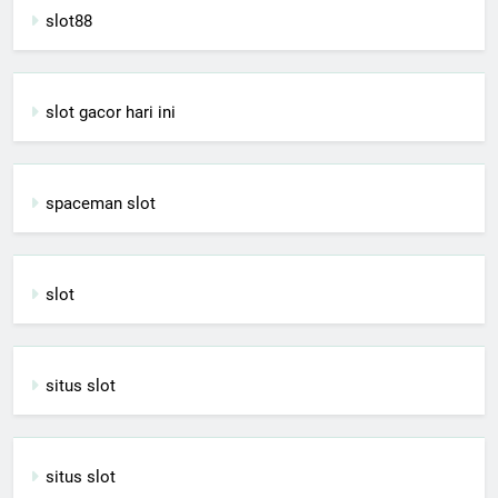
slot88
slot gacor hari ini
spaceman slot
slot
situs slot
situs slot