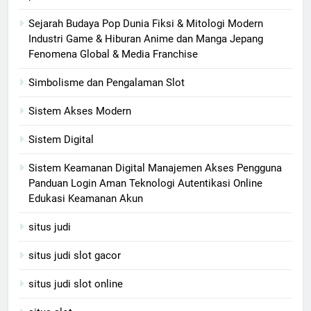
Sejarah Budaya Pop Dunia Fiksi & Mitologi Modern
Industri Game & Hiburan Anime dan Manga Jepang
Fenomena Global & Media Franchise
Simbolisme dan Pengalaman Slot
Sistem Akses Modern
Sistem Digital
Sistem Keamanan Digital Manajemen Akses Pengguna
Panduan Login Aman Teknologi Autentikasi Online
Edukasi Keamanan Akun
situs judi
situs judi slot gacor
situs judi slot online