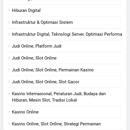
Hiburan Digital
Infrastruktur & Optimasi Sistem
Infrastruktur Digital, Teknologi Server, Optimasi Performa
Judi Online, Platform Judi
Judi Online, Slot Online
Judi Online, Slot Online, Permainan Kasino
Judi Online, Slot Online, Slot Gacor
Kasino Internasional, Peraturan Judi, Budaya dan
Hiburan, Mesin Slot, Tradisi Lokal
Kasino Online
Kasino Online, Slot Online, Strategi Permainan