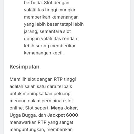
berbeda. Slot dengan
volatilitas tinggi mungkin
memberikan kemenangan
yang lebih besar tetapi lebih
jarang, sementara slot
dengan volatilitas rendah
lebih sering memberikan
kemenangan kecil.
Kesimpulan
Memilih slot dengan RTP tinggi
adalah salah satu cara terbaik
untuk meningkatkan peluang
menang dalam permainan slot
online. Slot seperti
Mega Joker
,
Ugga Bugga
, dan
Jackpot 6000
menawarkan RTP yang sangat
menguntungkan, memberikan