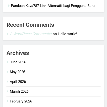
Panduan Kaya787 Link Alternatif bagi Pengguna Baru
Recent Comments
A WordPress Commenter
on
Hello world!
Archives
June 2026
May 2026
April 2026
March 2026
February 2026