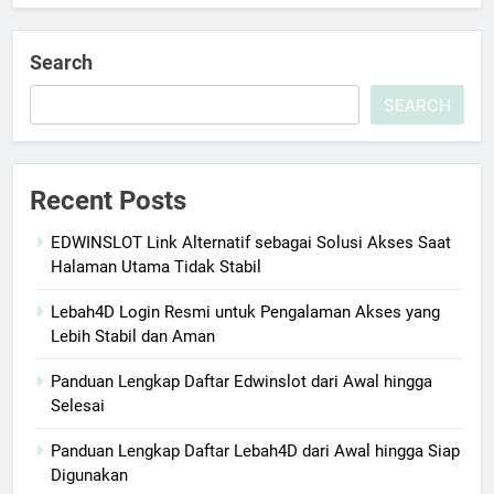
Search
SEARCH
Recent Posts
EDWINSLOT Link Alternatif sebagai Solusi Akses Saat
Halaman Utama Tidak Stabil
Lebah4D Login Resmi untuk Pengalaman Akses yang
Lebih Stabil dan Aman
Panduan Lengkap Daftar Edwinslot dari Awal hingga
Selesai
Panduan Lengkap Daftar Lebah4D dari Awal hingga Siap
Digunakan