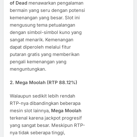
of Dead
menawarkan pengalaman
bermain yang seru dengan potensi
kemenangan yang besar. Slot ini
mengusung tema petualangan
dengan simbol-simbol kuno yang
sangat menarik. Kemenangan
dapat diperoleh melalui fitur
putaran gratis yang memberikan
pengali kemenangan yang
menguntungkan.
2.
Mega Moolah (RTP 88.12%)
Walaupun sedikit lebih rendah
RTP-nya dibandingkan beberapa
mesin slot lainnya,
Mega Moolah
terkenal karena jackpot progresif
yang sangat besar. Meskipun RTP-
nya tidak seberapa tinggi,