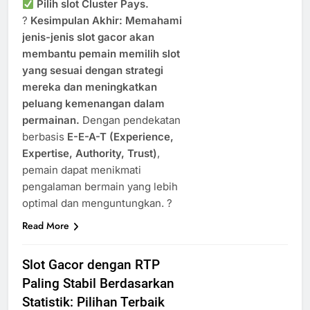
Pilih slot Cluster Pays.
?
Kesimpulan Akhir:
Memahami
jenis-jenis slot gacor akan
membantu pemain memilih slot
yang sesuai dengan strategi
mereka dan meningkatkan
peluang kemenangan dalam
permainan.
Dengan pendekatan
berbasis
E-E-A-T (Experience,
Expertise, Authority, Trust)
,
pemain dapat menikmati
pengalaman bermain yang lebih
optimal dan menguntungkan. ?
Read More
Slot Gacor dengan RTP
Paling Stabil Berdasarkan
Statistik: Pilihan Terbaik