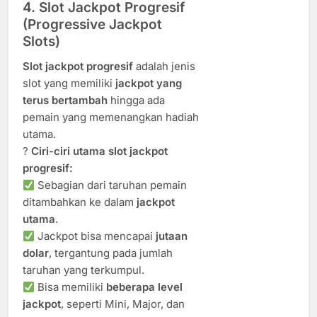
4. Slot Jackpot Progresif
(Progressive Jackpot
Slots)
Slot jackpot progresif
adalah jenis
slot yang memiliki
jackpot yang
terus bertambah
hingga ada
pemain yang memenangkan hadiah
utama.
?
Ciri-ciri utama slot jackpot
progresif:
Sebagian dari taruhan pemain
ditambahkan ke dalam
jackpot
utama
.
Jackpot bisa mencapai
jutaan
dolar
, tergantung pada jumlah
taruhan yang terkumpul.
Bisa memiliki
beberapa level
jackpot
, seperti Mini, Major, dan