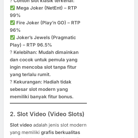
?
Contoh slot klasik terkenal:
Mega Joker (NetEnt) – RTP
99%
Fire Joker (Play’n GO) – RTP
96%
Joker’s Jewels (Pragmatic
Play) – RTP 96.5%
?
Kelebihan:
Mudah dimainkan
dan cocok untuk pemula yang
ingin mencoba slot tanpa fitur
yang terlalu rumit.
?
Kekurangan:
Hadiah tidak
sebesar slot modern yang
memiliki banyak fitur bonus.
2. Slot Video (Video Slots)
Slot video
adalah jenis slot modern
yang memiliki
grafis berkualitas