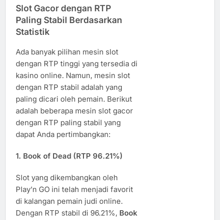
Slot Gacor dengan RTP
Paling Stabil Berdasarkan
Statistik
Ada banyak pilihan mesin slot
dengan RTP tinggi yang tersedia di
kasino online. Namun, mesin slot
dengan RTP stabil adalah yang
paling dicari oleh pemain. Berikut
adalah beberapa mesin slot gacor
dengan RTP paling stabil yang
dapat Anda pertimbangkan:
1.
Book of Dead (RTP 96.21%)
Slot yang dikembangkan oleh
Play’n GO ini telah menjadi favorit
di kalangan pemain judi online.
Dengan RTP stabil di 96.21%,
Book