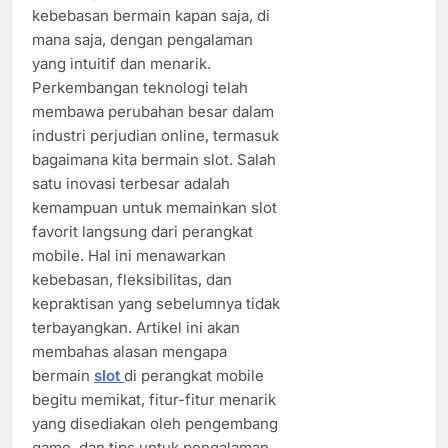
kebebasan bermain kapan saja, di
mana saja, dengan pengalaman
yang intuitif dan menarik.
Perkembangan teknologi telah
membawa perubahan besar dalam
industri perjudian online, termasuk
bagaimana kita bermain slot. Salah
satu inovasi terbesar adalah
kemampuan untuk memainkan slot
favorit langsung dari perangkat
mobile. Hal ini menawarkan
kebebasan, fleksibilitas, dan
kepraktisan yang sebelumnya tidak
terbayangkan. Artikel ini akan
membahas alasan mengapa
bermain
slot
di perangkat mobile
begitu memikat, fitur-fitur menarik
yang disediakan oleh pengembang
game, dan tips untuk pengalaman