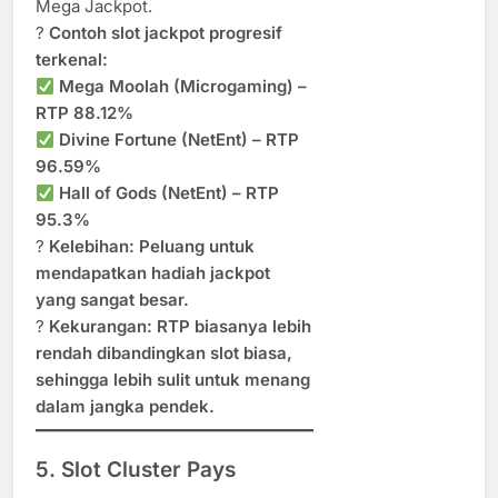
Mega Jackpot.
?
Contoh slot jackpot progresif
terkenal:
Mega Moolah (Microgaming) –
RTP 88.12%
Divine Fortune (NetEnt) – RTP
96.59%
Hall of Gods (NetEnt) – RTP
95.3%
?
Kelebihan:
Peluang untuk
mendapatkan hadiah jackpot
yang sangat besar.
?
Kekurangan:
RTP biasanya lebih
rendah dibandingkan slot biasa,
sehingga lebih sulit untuk menang
dalam jangka pendek.
5. Slot Cluster Pays