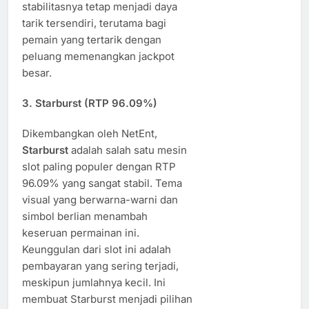
stabilitasnya tetap menjadi daya
tarik tersendiri, terutama bagi
pemain yang tertarik dengan
peluang memenangkan jackpot
besar.
3.
Starburst (RTP 96.09%)
Dikembangkan oleh NetEnt,
Starburst
adalah salah satu mesin
slot paling populer dengan RTP
96.09% yang sangat stabil. Tema
visual yang berwarna-warni dan
simbol berlian menambah
keseruan permainan ini.
Keunggulan dari slot ini adalah
pembayaran yang sering terjadi,
meskipun jumlahnya kecil. Ini
membuat Starburst menjadi pilihan