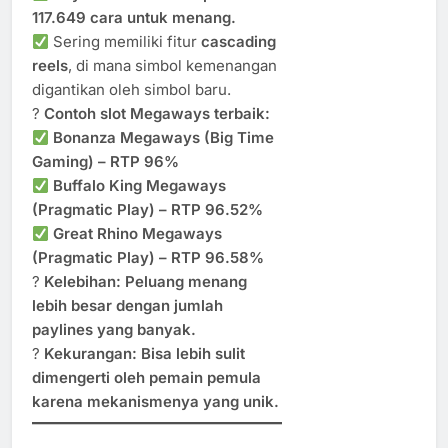
117.649 cara untuk menang.
Sering memiliki fitur
cascading
reels
, di mana simbol kemenangan
digantikan oleh simbol baru.
?
Contoh slot Megaways terbaik:
Bonanza Megaways (Big Time
Gaming) – RTP 96%
Buffalo King Megaways
(Pragmatic Play) – RTP 96.52%
Great Rhino Megaways
(Pragmatic Play) – RTP 96.58%
?
Kelebihan:
Peluang menang
lebih besar dengan jumlah
paylines yang banyak.
?
Kekurangan:
Bisa lebih sulit
dimengerti oleh pemain pemula
karena mekanismenya yang unik.