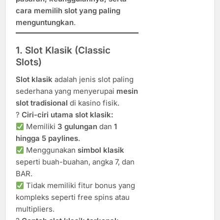
cara memilih slot yang paling
menguntungkan
.
1. Slot Klasik (Classic
Slots)
Slot klasik
adalah jenis slot paling
sederhana yang menyerupai
mesin
slot tradisional
di kasino fisik.
?
Ciri-ciri utama slot klasik:
Memiliki
3 gulungan
dan
1
hingga 5 paylines
.
Menggunakan
simbol klasik
seperti buah-buahan, angka 7, dan
BAR.
Tidak memiliki fitur bonus yang
kompleks seperti free spins atau
multipliers.