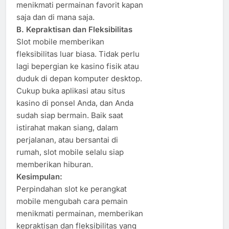
menikmati permainan favorit kapan
saja dan di mana saja.
B. Kepraktisan dan Fleksibilitas
Slot mobile memberikan
fleksibilitas luar biasa. Tidak perlu
lagi bepergian ke kasino fisik atau
duduk di depan komputer desktop.
Cukup buka aplikasi atau situs
kasino di ponsel Anda, dan Anda
sudah siap bermain. Baik saat
istirahat makan siang, dalam
perjalanan, atau bersantai di
rumah, slot mobile selalu siap
memberikan hiburan.
Kesimpulan:
Perpindahan slot ke perangkat
mobile mengubah cara pemain
menikmati permainan, memberikan
kepraktisan dan fleksibilitas yang