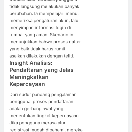
tidak langsung melakukan banyak
perubahan. Ia mempelajari menu,
memeriksa pengaturan akun, lalu
menyimpan informasi login di
tempat yang aman. Skenario ini
menunjukkan bahwa proses daftar
yang baik tidak harus rumit,
asalkan dilakukan dengan teliti.
Insight Analisis:
Pendaftaran yang Jelas
Meningkatkan
Kepercayaan
Dari sudut pandang pengalaman
pengguna, proses pendaftaran
adalah gerbang awal yang
menentukan tingkat kepercayaan.
Jika pengguna merasa alur
registrasi mudah dipahami, mereka