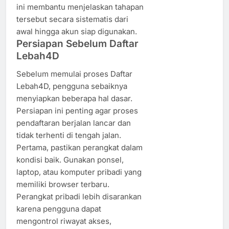
ini membantu menjelaskan tahapan
tersebut secara sistematis dari
awal hingga akun siap digunakan.
Persiapan Sebelum Daftar
Lebah4D
Sebelum memulai proses Daftar
Lebah4D, pengguna sebaiknya
menyiapkan beberapa hal dasar.
Persiapan ini penting agar proses
pendaftaran berjalan lancar dan
tidak terhenti di tengah jalan.
Pertama, pastikan perangkat dalam
kondisi baik. Gunakan ponsel,
laptop, atau komputer pribadi yang
memiliki browser terbaru.
Perangkat pribadi lebih disarankan
karena pengguna dapat
mengontrol riwayat akses,