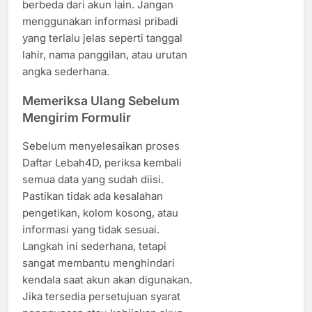
berbeda dari akun lain. Jangan
menggunakan informasi pribadi
yang terlalu jelas seperti tanggal
lahir, nama panggilan, atau urutan
angka sederhana.
Memeriksa Ulang Sebelum
Mengirim Formulir
Sebelum menyelesaikan proses
Daftar Lebah4D, periksa kembali
semua data yang sudah diisi.
Pastikan tidak ada kesalahan
pengetikan, kolom kosong, atau
informasi yang tidak sesuai.
Langkah ini sederhana, tetapi
sangat membantu menghindari
kendala saat akun akan digunakan.
Jika tersedia persetujuan syarat