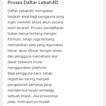
Proses Daftar Lebah4D
Daftar Lebah4D merupakan
langkah awal bagi pengguna yang
ingin memiliki akses akun secara
lebih terarah. Proses pendaftaran
bukan hanya tentang mengisi
formulir, tetapi juga tentang
memastikan data yang digunakan
benar, akun dibuat dengan aman,
dan pengguna memahami alur
dasar sebelum mulai
menggunakan platform.
Bagi pengguna baru, tahap
registrasi sering menjadi
pengalaman pertama yang
membentuk kesan terhadap
sebuah brand. Jika prosesnya
jelas, instruksinya mudah