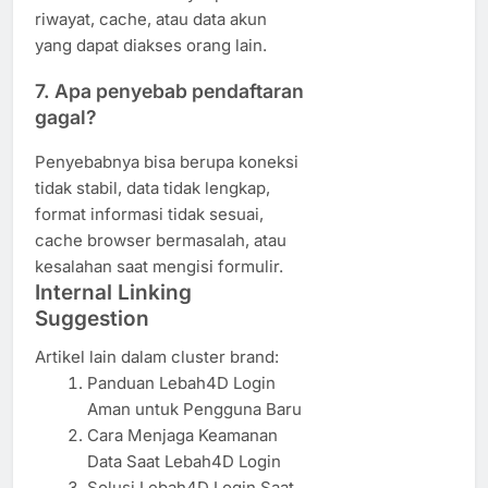
riwayat, cache, atau data akun
yang dapat diakses orang lain.
7. Apa penyebab pendaftaran
gagal?
Penyebabnya bisa berupa koneksi
tidak stabil, data tidak lengkap,
format informasi tidak sesuai,
cache browser bermasalah, atau
kesalahan saat mengisi formulir.
Internal Linking
Suggestion
Artikel lain dalam cluster brand:
Panduan Lebah4D Login
Aman untuk Pengguna Baru
Cara Menjaga Keamanan
Data Saat Lebah4D Login
Solusi Lebah4D Login Saat