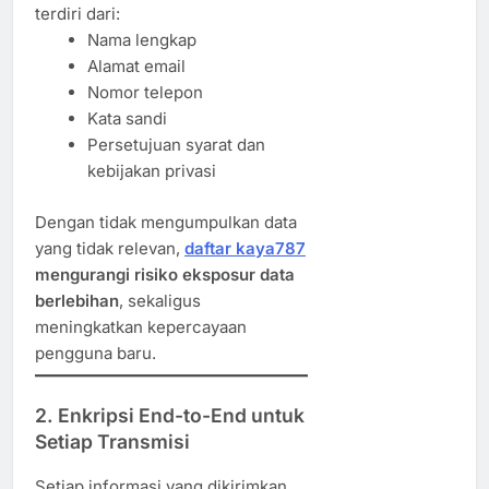
terdiri dari:
Nama lengkap
Alamat email
Nomor telepon
Kata sandi
Persetujuan syarat dan
kebijakan privasi
Dengan tidak mengumpulkan data
yang tidak relevan,
daftar kaya787
mengurangi risiko eksposur data
berlebihan
, sekaligus
meningkatkan kepercayaan
pengguna baru.
2. Enkripsi End-to-End untuk
Setiap Transmisi
Setiap informasi yang dikirimkan