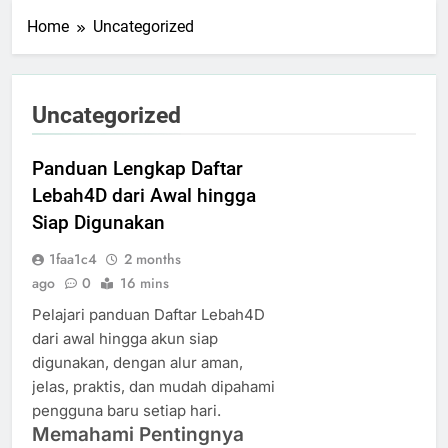
Home
Uncategorized
Uncategorized
Panduan Lengkap Daftar
Lebah4D dari Awal hingga
Siap Digunakan
1faa1c4
2 months
ago
0
16 mins
Pelajari panduan Daftar Lebah4D
dari awal hingga akun siap
digunakan, dengan alur aman,
jelas, praktis, dan mudah dipahami
pengguna baru setiap hari.
Memahami Pentingnya