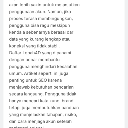
akan lebih yakin untuk melanjutkan
penggunaan akun. Namun, jika
proses terasa membingungkan,
pengguna bisa ragu meskipun
kendala sebenarnya berasal dari
data yang kurang lengkap atau
koneksi yang tidak stabil.
Daftar Lebah4D yang dipahami
dengan benar membantu
pengguna menghindari kesalahan
umum. Artikel seperti ini juga
penting untuk SEO karena
menjawab kebutuhan pencarian
secara langsung. Pengguna tidak
hanya mencari kata kunci brand,
tetapi juga membutuhkan panduan
yang menjelaskan tahapan, risiko,
dan cara menjaga akun setelah