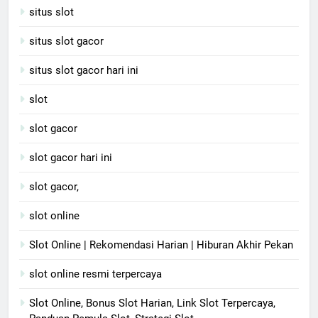
situs slot
situs slot gacor
situs slot gacor hari ini
slot
slot gacor
slot gacor hari ini
slot gacor,
slot online
Slot Online | Rekomendasi Harian | Hiburan Akhir Pekan
slot online resmi terpercaya
Slot Online, Bonus Slot Harian, Link Slot Terpercaya,