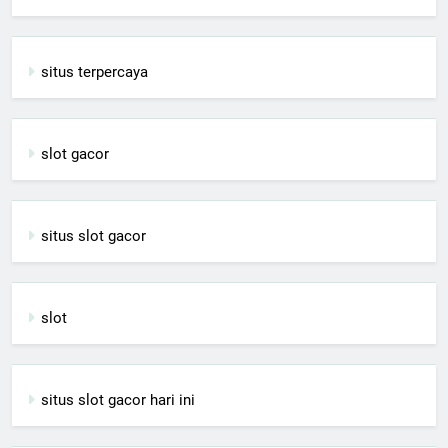
situs terpercaya
slot gacor
situs slot gacor
slot
situs slot gacor hari ini