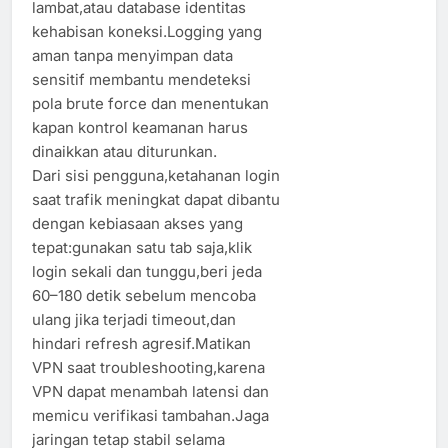
lambat,atau database identitas
kehabisan koneksi.Logging yang
aman tanpa menyimpan data
sensitif membantu mendeteksi
pola brute force dan menentukan
kapan kontrol keamanan harus
dinaikkan atau diturunkan.
Dari sisi pengguna,ketahanan login
saat trafik meningkat dapat dibantu
dengan kebiasaan akses yang
tepat:gunakan satu tab saja,klik
login sekali dan tunggu,beri jeda
60–180 detik sebelum mencoba
ulang jika terjadi timeout,dan
hindari refresh agresif.Matikan
VPN saat troubleshooting,karena
VPN dapat menambah latensi dan
memicu verifikasi tambahan.Jaga
jaringan tetap stabil selama