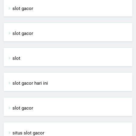
slot gacor
slot gacor
slot
slot gacor hari ini
slot gacor
situs slot gacor