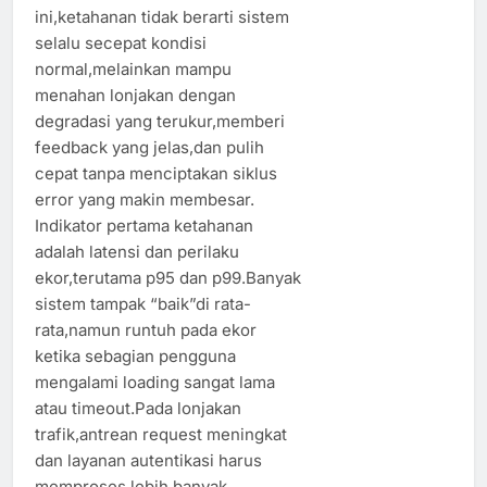
ini,ketahanan tidak berarti sistem
selalu secepat kondisi
normal,melainkan mampu
menahan lonjakan dengan
degradasi yang terukur,memberi
feedback yang jelas,dan pulih
cepat tanpa menciptakan siklus
error yang makin membesar.
Indikator pertama ketahanan
adalah latensi dan perilaku
ekor,terutama p95 dan p99.Banyak
sistem tampak “baik”di rata-
rata,namun runtuh pada ekor
ketika sebagian pengguna
mengalami loading sangat lama
atau timeout.Pada lonjakan
trafik,antrean request meningkat
dan layanan autentikasi harus
memproses lebih banyak