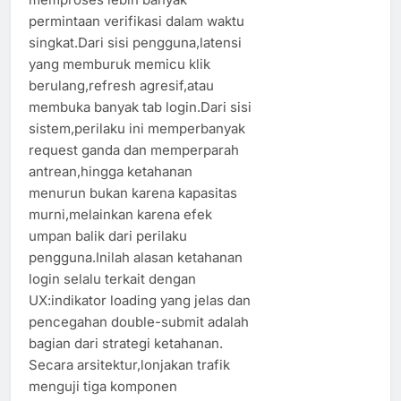
permintaan verifikasi dalam waktu
singkat.Dari sisi pengguna,latensi
yang memburuk memicu klik
berulang,refresh agresif,atau
membuka banyak tab login.Dari sisi
sistem,perilaku ini memperbanyak
request ganda dan memperparah
antrean,hingga ketahanan
menurun bukan karena kapasitas
murni,melainkan karena efek
umpan balik dari perilaku
pengguna.Inilah alasan ketahanan
login selalu terkait dengan
UX:indikator loading yang jelas dan
pencegahan double-submit adalah
bagian dari strategi ketahanan.
Secara arsitektur,lonjakan trafik
menguji tiga komponen