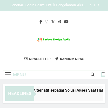
Skip
Panduan Lengkap Daftar Edwinslot dari Awal
to
hingga Selesai
content
Panduan Lengkap Daftar Lebah4D dari Awal
hingga Siap Digunakan
EDWINSLOT Link Alternatif sebagai Solusi Akses
Saat Halaman Utama Tidak Stabil
Lebah4D Login Resmi untuk Pengalaman Akses
yang Lebih Stabil dan Aman
Panduan Lengkap Daftar Edwinslot dari Awal
hingga Selesai
Audace Design
Temukan Inspirasi Desain Interior Dan
Panduan Lengkap Daftar Lebah4D dari Awal
NEWSLETTER
RANDOM NEWS
Studio
hingga Siap Digunakan
Eksterior Dari Audace Design Studio.
MENU
WINSLOT Link Alternatif sebagai Solusi Akses Saat Halaman 
HEADLINES
Month Ago