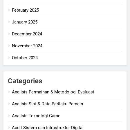
February 2025
January 2025
December 2024
November 2024
October 2024
Categories
Analisis Permainan & Metodologi Evaluasi
Analisis Slot & Data Perilaku Pemain
Analisis Teknologi Game
Audit Sistem dan Infrastruktur Digital