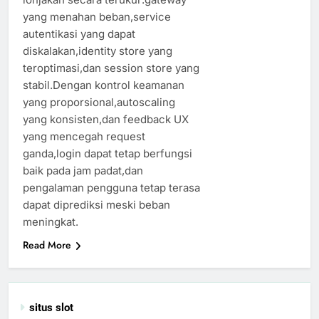
yang menahan beban,service
autentikasi yang dapat
diskalakan,identity store yang
teroptimasi,dan session store yang
stabil.Dengan kontrol keamanan
yang proporsional,autoscaling
yang konsisten,dan feedback UX
yang mencegah request
ganda,login dapat tetap berfungsi
baik pada jam padat,dan
pengalaman pengguna tetap terasa
dapat diprediksi meski beban
meningkat.
Read More
situs slot