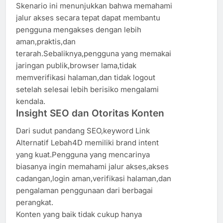
Skenario ini menunjukkan bahwa memahami
jalur akses secara tepat dapat membantu
pengguna mengakses dengan lebih
aman,praktis,dan
terarah.Sebaliknya,pengguna yang memakai
jaringan publik,browser lama,tidak
memverifikasi halaman,dan tidak logout
setelah selesai lebih berisiko mengalami
kendala.
Insight SEO dan Otoritas Konten
Dari sudut pandang SEO,keyword Link
Alternatif Lebah4D memiliki brand intent
yang kuat.Pengguna yang mencarinya
biasanya ingin memahami jalur akses,akses
cadangan,login aman,verifikasi halaman,dan
pengalaman penggunaan dari berbagai
perangkat.
Konten yang baik tidak cukup hanya