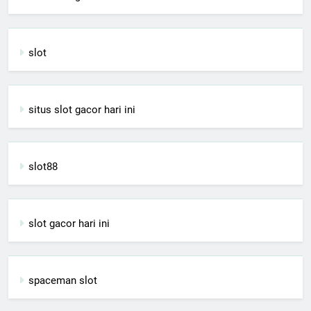
slot
situs slot gacor hari ini
slot88
slot gacor hari ini
spaceman slot