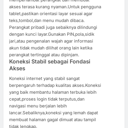
akses terasa kurang nyaman.Untuk pengguna
tablet,pastikan orientasi layar sesuai agar
teks,tombol,dan menu mudah dibaca.
Perangkat pribadi juga sebaiknya dilindungi
dengan kunci layar.Gunakan PIN,pola,sidik
jari,atau pengenalan wajah agar informasi
akun tidak mudah dilihat orang lain ketika
perangkat tertinggal atau dipinjam.
Koneksi Stabil sebagai Fondasi
Akses
Koneksi internet yang stabil sangat
berpengaruh terhadap kualitas akses.Koneksi
yang baik membantu halaman terbuka lebih
cepat,proses login tidak terputus,dan
navigasi menu berjalan lebih
lancar.Sebaliknya,koneksi yang lemah dapat
membuat halaman gagal dimuat atau tampil
tidak lengkap.