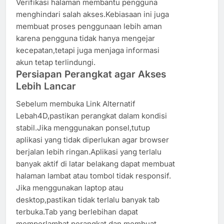
Verifikasi halaman membantu pengguna
menghindari salah akses.Kebiasaan ini juga
membuat proses penggunaan lebih aman
karena pengguna tidak hanya mengejar
kecepatan,tetapi juga menjaga informasi
akun tetap terlindungi.
Persiapan Perangkat agar Akses
Lebih Lancar
Sebelum membuka Link Alternatif
Lebah4D,pastikan perangkat dalam kondisi
stabil.Jika menggunakan ponsel,tutup
aplikasi yang tidak diperlukan agar browser
berjalan lebih ringan.Aplikasi yang terlalu
banyak aktif di latar belakang dapat membuat
halaman lambat atau tombol tidak responsif.
Jika menggunakan laptop atau
desktop,pastikan tidak terlalu banyak tab
terbuka.Tab yang berlebihan dapat
memperlambat perangkat dan membuat