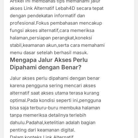
Artikel ini membahas tips memahami jalur
akses Link Alternatif Lebah4D secara tepat
dengan pendekatan informatif dan
profesional.Fokus pembahasan mencakup
fungsi akses alternatif,cara memeriksa
halaman,persiapan perangkat,koneksi
stabil,keamanan akun,serta cara memahami
menu dasar setelah berhasil masuk.
Mengapa Jalur Akses Perlu
Dipahami dengan Benar?
Jalur akses perlu dipahami dengan benar
karena pengguna sering mencari akses
alternatif saat akses utama terasa kurang
optimal.Pada kondisi seperti ini,pengguna
bisa saja terburu-buru membuka halaman
tanpa memeriksa detailnya terlebih
dahulu.Padahal,ketelitian adalah bagian
penting dari keamanan digital.
Dalam konteks Link Alternatif