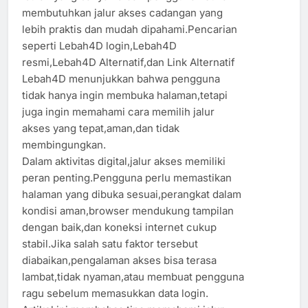
membutuhkan jalur akses cadangan yang
lebih praktis dan mudah dipahami.Pencarian
seperti Lebah4D login,Lebah4D
resmi,Lebah4D Alternatif,dan Link Alternatif
Lebah4D menunjukkan bahwa pengguna
tidak hanya ingin membuka halaman,tetapi
juga ingin memahami cara memilih jalur
akses yang tepat,aman,dan tidak
membingungkan.
Dalam aktivitas digital,jalur akses memiliki
peran penting.Pengguna perlu memastikan
halaman yang dibuka sesuai,perangkat dalam
kondisi aman,browser mendukung tampilan
dengan baik,dan koneksi internet cukup
stabil.Jika salah satu faktor tersebut
diabaikan,pengalaman akses bisa terasa
lambat,tidak nyaman,atau membuat pengguna
ragu sebelum memasukkan data login.