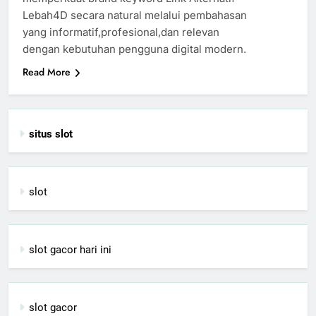
Lebah4D secara natural melalui pembahasan
yang informatif,profesional,dan relevan
dengan kebutuhan pengguna digital modern.
Read More
situs slot
slot
slot gacor hari ini
slot gacor