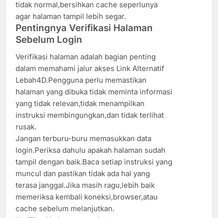
tidak normal,bersihkan cache seperlunya
agar halaman tampil lebih segar.
Pentingnya Verifikasi Halaman
Sebelum Login
Verifikasi halaman adalah bagian penting
dalam memahami jalur akses Link Alternatif
Lebah4D.Pengguna perlu memastikan
halaman yang dibuka tidak meminta informasi
yang tidak relevan,tidak menampilkan
instruksi membingungkan,dan tidak terlihat
rusak.
Jangan terburu-buru memasukkan data
login.Periksa dahulu apakah halaman sudah
tampil dengan baik.Baca setiap instruksi yang
muncul dan pastikan tidak ada hal yang
terasa janggal.Jika masih ragu,lebih baik
memeriksa kembali koneksi,browser,atau
cache sebelum melanjutkan.