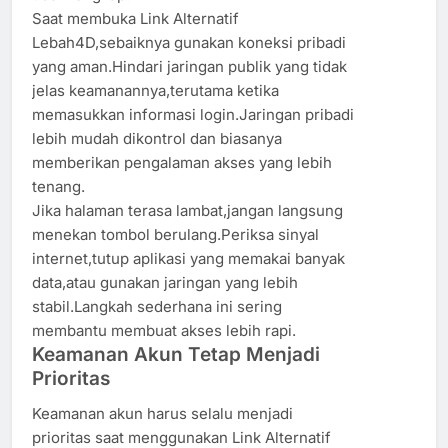
Saat membuka Link Alternatif
Lebah4D,sebaiknya gunakan koneksi pribadi
yang aman.Hindari jaringan publik yang tidak
jelas keamanannya,terutama ketika
memasukkan informasi login.Jaringan pribadi
lebih mudah dikontrol dan biasanya
memberikan pengalaman akses yang lebih
tenang.
Jika halaman terasa lambat,jangan langsung
menekan tombol berulang.Periksa sinyal
internet,tutup aplikasi yang memakai banyak
data,atau gunakan jaringan yang lebih
stabil.Langkah sederhana ini sering
membantu membuat akses lebih rapi.
Keamanan Akun Tetap Menjadi
Prioritas
Keamanan akun harus selalu menjadi
prioritas saat menggunakan Link Alternatif