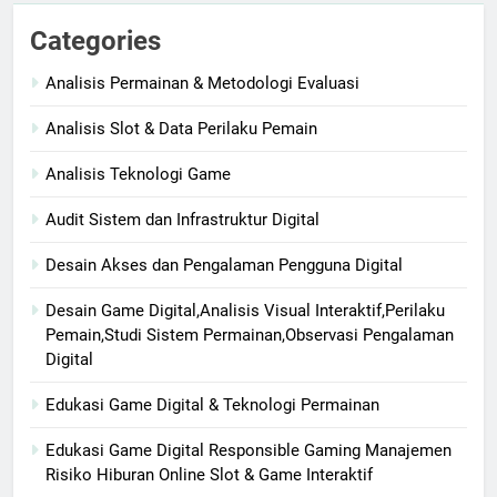
Categories
Analisis Permainan & Metodologi Evaluasi
Analisis Slot & Data Perilaku Pemain
Analisis Teknologi Game
Audit Sistem dan Infrastruktur Digital
Desain Akses dan Pengalaman Pengguna Digital
Desain Game Digital,Analisis Visual Interaktif,Perilaku
Pemain,Studi Sistem Permainan,Observasi Pengalaman
Digital
Edukasi Game Digital & Teknologi Permainan
Edukasi Game Digital Responsible Gaming Manajemen
Risiko Hiburan Online Slot & Game Interaktif