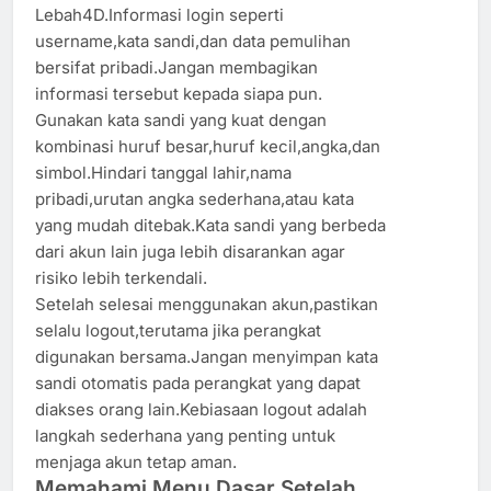
Lebah4D.Informasi login seperti
username,kata sandi,dan data pemulihan
bersifat pribadi.Jangan membagikan
informasi tersebut kepada siapa pun.
Gunakan kata sandi yang kuat dengan
kombinasi huruf besar,huruf kecil,angka,dan
simbol.Hindari tanggal lahir,nama
pribadi,urutan angka sederhana,atau kata
yang mudah ditebak.Kata sandi yang berbeda
dari akun lain juga lebih disarankan agar
risiko lebih terkendali.
Setelah selesai menggunakan akun,pastikan
selalu logout,terutama jika perangkat
digunakan bersama.Jangan menyimpan kata
sandi otomatis pada perangkat yang dapat
diakses orang lain.Kebiasaan logout adalah
langkah sederhana yang penting untuk
menjaga akun tetap aman.
Memahami Menu Dasar Setelah