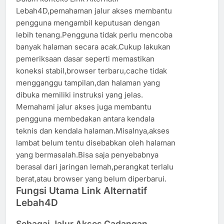
Lebah4D,pemahaman jalur akses membantu
pengguna mengambil keputusan dengan
lebih tenang.Pengguna tidak perlu mencoba
banyak halaman secara acak.Cukup lakukan
pemeriksaan dasar seperti memastikan
koneksi stabil,browser terbaru,cache tidak
mengganggu tampilan,dan halaman yang
dibuka memiliki instruksi yang jelas.
Memahami jalur akses juga membantu
pengguna membedakan antara kendala
teknis dan kendala halaman.Misalnya,akses
lambat belum tentu disebabkan oleh halaman
yang bermasalah.Bisa saja penyebabnya
berasal dari jaringan lemah,perangkat terlalu
berat,atau browser yang belum diperbarui.
Fungsi Utama Link Alternatif
Lebah4D
Sebagai Jalur Akses Cadangan