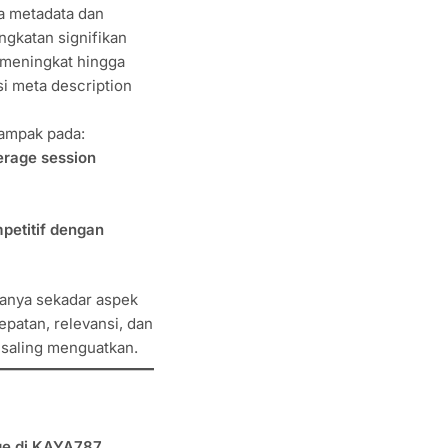
a metadata dan
gkatan signifikan
) meningkat hingga
i meta description
dampak pada:
erage session
petitif dengan
anya sekadar aspek
epatan, relevansi, dan
saling menguatkan.
ge di KAYA787