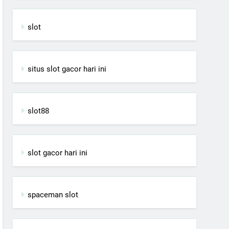
slot
situs slot gacor hari ini
slot88
slot gacor hari ini
spaceman slot