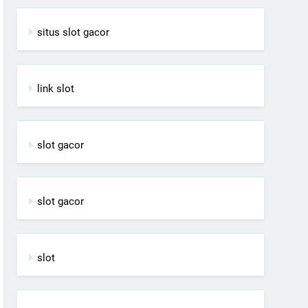
situs slot gacor
link slot
slot gacor
slot gacor
slot