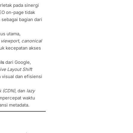
rletak pada sinergi
SEO on-page tidak
 sebagai bagian dari
kus utama,
i
viewport
,
canonical
uk kecepatan akses
ls
dari Google,
ve Layout Shift
visual dan efisiensi
k (CDN)
, dan
lazy
empercepat waktu
ansi metadata.