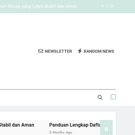
an Akses yang Lebih Stabil dan Aman
ar Edwinslot dari Awal hingga Selesai
ah4D dari Awal hingga Siap Digunakan
kses Saat Halaman Utama Tidak Stabil
NEWSLETTER
RANDOM NEWS
an Akses yang Lebih Stabil dan Aman
ar Edwinslot dari Awal hingga Selesai
o.
ah4D dari Awal hingga Siap Digunakan
man
Panduan Lengkap Daftar Edwinslot dari Awal hingga
2 Months Ago