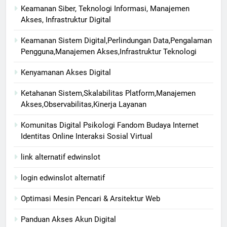
Keamanan Siber, Teknologi Informasi, Manajemen
Akses, Infrastruktur Digital
Keamanan Sistem Digital,Perlindungan Data,Pengalaman
Pengguna,Manajemen Akses,Infrastruktur Teknologi
Kenyamanan Akses Digital
Ketahanan Sistem,Skalabilitas Platform,Manajemen
Akses,Observabilitas,Kinerja Layanan
Komunitas Digital Psikologi Fandom Budaya Internet
Identitas Online Interaksi Sosial Virtual
link alternatif edwinslot
login edwinslot alternatif
Optimasi Mesin Pencari & Arsitektur Web
Panduan Akses Akun Digital