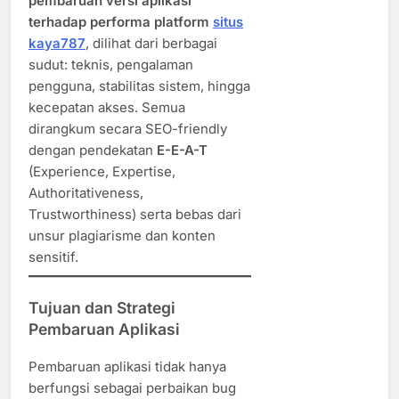
pembaruan versi aplikasi
terhadap performa platform
situs
kaya787
, dilihat dari berbagai
sudut: teknis, pengalaman
pengguna, stabilitas sistem, hingga
kecepatan akses. Semua
dirangkum secara SEO-friendly
dengan pendekatan
E-E-A-T
(Experience, Expertise,
Authoritativeness,
Trustworthiness) serta bebas dari
unsur plagiarisme dan konten
sensitif.
Tujuan dan Strategi
Pembaruan Aplikasi
Pembaruan aplikasi tidak hanya
berfungsi sebagai perbaikan bug