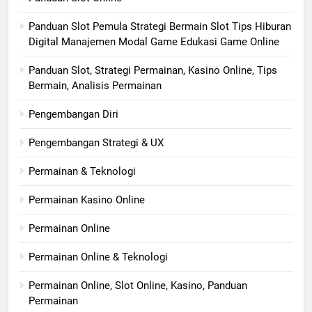
Panduan Slot Pemula Strategi Bermain Slot Tips Hiburan
Digital Manajemen Modal Game Edukasi Game Online
Panduan Slot, Strategi Permainan, Kasino Online, Tips
Bermain, Analisis Permainan
Pengembangan Diri
Pengembangan Strategi & UX
Permainan & Teknologi
Permainan Kasino Online
Permainan Online
Permainan Online & Teknologi
Permainan Online, Slot Online, Kasino, Panduan
Permainan