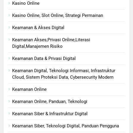
Kasino Online
Kasino Online, Slot Online, Strategi Permainan
Keamanan & Akses Digital
Keamanan Akses,Privasi Online,Literasi
Digital,Manajemen Risiko
Keamanan Data & Privasi Digital
Keamanan Digital, Teknologi Informasi, Infrastruktur
Cloud, Sistem Proteksi Data, Cybersecurity Modern
Keamanan Online
Keamanan Online, Panduan, Teknologi
Keamanan Siber & Infrastruktur Digital
Keamanan Siber, Teknologi Digital, Panduan Pengguna