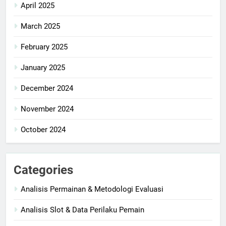
April 2025
March 2025
February 2025
January 2025
December 2024
November 2024
October 2024
Categories
Analisis Permainan & Metodologi Evaluasi
Analisis Slot & Data Perilaku Pemain