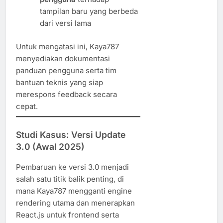
tampilan baru yang berbeda
dari versi lama
Untuk mengatasi ini, Kaya787
menyediakan dokumentasi
panduan pengguna serta tim
bantuan teknis yang siap
merespons feedback secara
cepat.
Studi Kasus: Versi Update
3.0 (Awal 2025)
Pembaruan ke versi 3.0 menjadi
salah satu titik balik penting, di
mana Kaya787 mengganti engine
rendering utama dan menerapkan
React.js untuk frontend serta