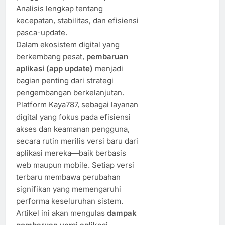
Analisis lengkap tentang
kecepatan, stabilitas, dan efisiensi
pasca-update.
Dalam ekosistem digital yang
berkembang pesat,
pembaruan
aplikasi (app update)
menjadi
bagian penting dari strategi
pengembangan berkelanjutan.
Platform Kaya787, sebagai layanan
digital yang fokus pada efisiensi
akses dan keamanan pengguna,
secara rutin merilis versi baru dari
aplikasi mereka—baik berbasis
web maupun mobile. Setiap versi
terbaru membawa perubahan
signifikan yang memengaruhi
performa keseluruhan sistem.
Artikel ini akan mengulas
dampak