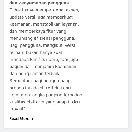
dan kenyamanan pengguna.
Tidak hanya mempercepat akses,
update versi juga memperkuat
keamanan, menstabilkan layanan,
dan memperkaya fitur yang
menunjang efisiensi pengguna.
Bagi pengguna, mengikuti versi
terbaru bukan hanya soal
mendapatkan fitur baru, tapi juga
bagian dari menjamin keamanan
dan pengalaman terbaik.
Sementara bagi pengembang,
proses ini adalah refleksi dari
komitmen jangka panjang terhadap
kualitas platform yang adaptif dan
inovatif.
Read More