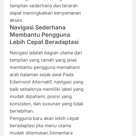
tampilan sederhana dan terarah
dapat meningkatkan kenyamanan
akses.
Navigasi Sederhana
Membantu Pengguna
Lebih Cepat Beradaptasi
Navigasi adalah bagian utama dari
tampilan yang ramah yang jelas
membantu pengguna memahami
arah halaman sejak awal.Pada
Edwinslot Alternatif, navigasi yang
baik sebaiknya memiliki label yang
mudah dipahami, posisi yang
konsisten, dan susunan yang tidak
berlebihan.
Pengguna baru akan lebih cepat
beradaptasi jika menu utama
mudah ditemukan.Sementara