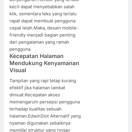
kecil dapat menyebabkan salah
klik, sementara teks yang terlalu
rapat dapat membuat pengguna
cepat lelah.Maka, desain mobile-
friendly menjadi bagian penting
dari pengalaman yang ramah
pengguna.
Kecepatan Halaman
Mendukung Kenyamanan
Visual
Tampilan yang rapi tetap kurang
efektif jika halaman lambat
dimuat.Kecepatan akses
memengaruhi persepsi pengguna
terhadap kualitas sebuah
halaman.EdwinSlot Alternatif yang
nyaman digunakan sebaiknya
memiliki struktur yang ringan