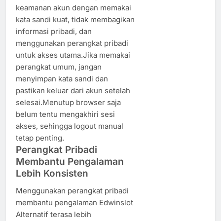
keamanan akun dengan memakai
kata sandi kuat, tidak membagikan
informasi pribadi, dan
menggunakan perangkat pribadi
untuk akses utama.Jika memakai
perangkat umum, jangan
menyimpan kata sandi dan
pastikan keluar dari akun setelah
selesai.Menutup browser saja
belum tentu mengakhiri sesi
akses, sehingga logout manual
tetap penting.
Perangkat Pribadi
Membantu Pengalaman
Lebih Konsisten
Menggunakan perangkat pribadi
membantu pengalaman Edwinslot
Alternatif terasa lebih