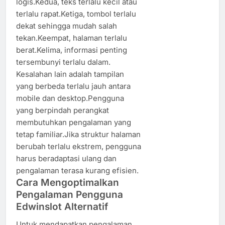
logis.Kedua, teks terlalu kecil atau
terlalu rapat.Ketiga, tombol terlalu
dekat sehingga mudah salah
tekan.Keempat, halaman terlalu
berat.Kelima, informasi penting
tersembunyi terlalu dalam.
Kesalahan lain adalah tampilan
yang berbeda terlalu jauh antara
mobile dan desktop.Pengguna
yang berpindah perangkat
membutuhkan pengalaman yang
tetap familiar.Jika struktur halaman
berubah terlalu ekstrem, pengguna
harus beradaptasi ulang dan
pengalaman terasa kurang efisien.
Cara Mengoptimalkan
Pengalaman Pengguna
Edwinslot Alternatif
Untuk mendapatkan pengalaman