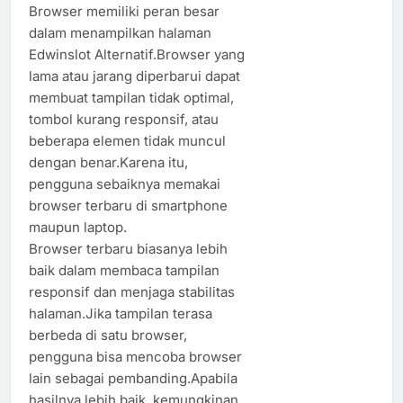
Browser memiliki peran besar
dalam menampilkan halaman
Edwinslot Alternatif.Browser yang
lama atau jarang diperbarui dapat
membuat tampilan tidak optimal,
tombol kurang responsif, atau
beberapa elemen tidak muncul
dengan benar.Karena itu,
pengguna sebaiknya memakai
browser terbaru di smartphone
maupun laptop.
Browser terbaru biasanya lebih
baik dalam membaca tampilan
responsif dan menjaga stabilitas
halaman.Jika tampilan terasa
berbeda di satu browser,
pengguna bisa mencoba browser
lain sebagai pembanding.Apabila
hasilnya lebih baik, kemungkinan