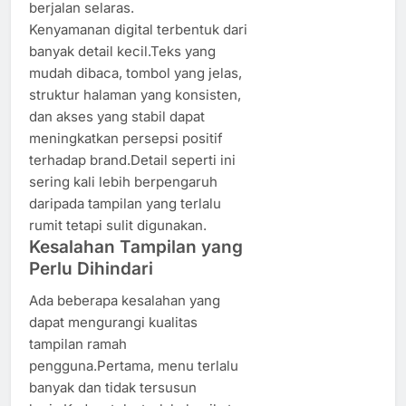
berjalan selaras.
Kenyamanan digital terbentuk dari
banyak detail kecil.Teks yang
mudah dibaca, tombol yang jelas,
struktur halaman yang konsisten,
dan akses yang stabil dapat
meningkatkan persepsi positif
terhadap brand.Detail seperti ini
sering kali lebih berpengaruh
daripada tampilan yang terlalu
rumit tetapi sulit digunakan.
Kesalahan Tampilan yang
Perlu Dihindari
Ada beberapa kesalahan yang
dapat mengurangi kualitas
tampilan ramah
pengguna.Pertama, menu terlalu
banyak dan tidak tersusun