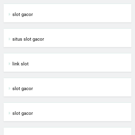
slot gacor
situs slot gacor
link slot
slot gacor
slot gacor