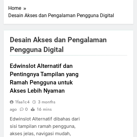
Home
Desain Akses dan Pengalaman Pengguna Digital
Desain Akses dan Pengalaman
Pengguna Digital
Edwinslot Alternatif dan
Pentingnya Tampilan yang
Ramah Pengguna untuk
Akses Lebih Nyaman
1faa1c4
3 months
ago
0
16 mins
Edwinslot Alternatif dibahas dari
sisi tampilan ramah pengguna,
akses jelas, navigasi mudah,