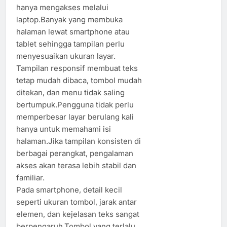
hanya mengakses melalui
laptop.Banyak yang membuka
halaman lewat smartphone atau
tablet sehingga tampilan perlu
menyesuaikan ukuran layar.
Tampilan responsif membuat teks
tetap mudah dibaca, tombol mudah
ditekan, dan menu tidak saling
bertumpuk.Pengguna tidak perlu
memperbesar layar berulang kali
hanya untuk memahami isi
halaman.Jika tampilan konsisten di
berbagai perangkat, pengalaman
akses akan terasa lebih stabil dan
familiar.
Pada smartphone, detail kecil
seperti ukuran tombol, jarak antar
elemen, dan kejelasan teks sangat
berpengaruh.Tombol yang terlalu