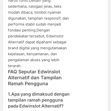
harus rumit.Desain yang
sederhana, navigasi jelas, teks
mudah dibaca, tombol nyaman
digunakan, tampilan responsif, dan
performa stabil sudah menjadi
fondasi penting.Dengan
pendekatan tersebut, Edwinslot
Alternatif dapat dipahami sebagai
brand digital yang mengutamakan
kejelasan, kenyamanan, dan
pengalaman akses yang lebih
terarah.
FAQ Seputar Edwinslot
Alternatif dan Tampilan
Ramah Pengguna
1.Apa yang dimaksud dengan
tampilan ramah pengguna
pada Edwinslot Alternatif?