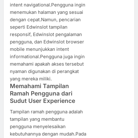
intent navigational.Pengguna ingin
menemukan halaman yang sesuai
dengan cepat.Namun, pencarian
seperti Edwinslot tampilan
responsif, Edwinslot pengalaman
pengguna, dan Edwinslot browser
mobile menunjukkan intent
informational.Pengguna juga ingin
memahami apakah akses tersebut
nyaman digunakan di perangkat
yang mereka miliki.
Memahami Tampilan
Ramah Pengguna dari
Sudut User Experience
Tampilan ramah pengguna adalah
tampilan yang membantu
pengguna menyelesaikan
kebutuhannya dengan mudah.Pada