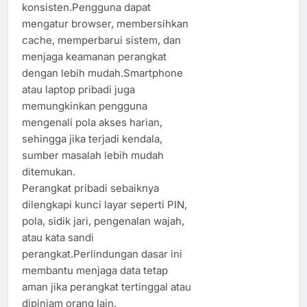
konsisten.Pengguna dapat
mengatur browser, membersihkan
cache, memperbarui sistem, dan
menjaga keamanan perangkat
dengan lebih mudah.Smartphone
atau laptop pribadi juga
memungkinkan pengguna
mengenali pola akses harian,
sehingga jika terjadi kendala,
sumber masalah lebih mudah
ditemukan.
Perangkat pribadi sebaiknya
dilengkapi kunci layar seperti PIN,
pola, sidik jari, pengenalan wajah,
atau kata sandi
perangkat.Perlindungan dasar ini
membantu menjaga data tetap
aman jika perangkat tertinggal atau
dipinjam orang lain.