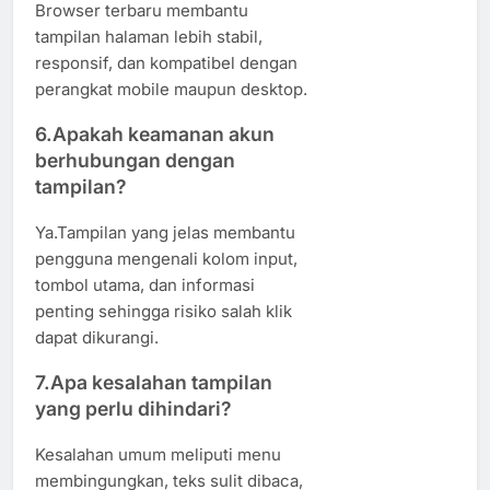
Browser terbaru membantu
tampilan halaman lebih stabil,
responsif, dan kompatibel dengan
perangkat mobile maupun desktop.
6.Apakah keamanan akun
berhubungan dengan
tampilan?
Ya.Tampilan yang jelas membantu
pengguna mengenali kolom input,
tombol utama, dan informasi
penting sehingga risiko salah klik
dapat dikurangi.
7.Apa kesalahan tampilan
yang perlu dihindari?
Kesalahan umum meliputi menu
membingungkan, teks sulit dibaca,