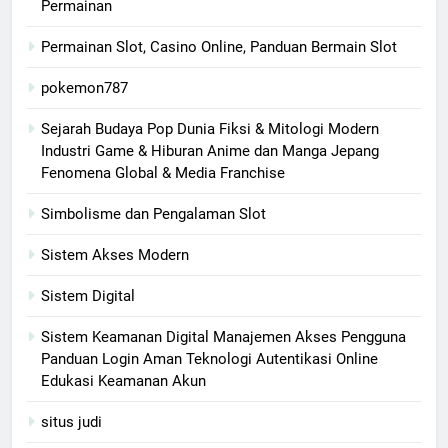
Permainan
Permainan Slot, Casino Online, Panduan Bermain Slot
pokemon787
Sejarah Budaya Pop Dunia Fiksi & Mitologi Modern
Industri Game & Hiburan Anime dan Manga Jepang
Fenomena Global & Media Franchise
Simbolisme dan Pengalaman Slot
Sistem Akses Modern
Sistem Digital
Sistem Keamanan Digital Manajemen Akses Pengguna
Panduan Login Aman Teknologi Autentikasi Online
Edukasi Keamanan Akun
situs judi