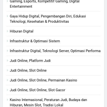
Gaming, Esports, Kompetitif Gaming, Digital
Entertainment
Gaya Hidup Digital, Pengembangan Diri, Edukasi
Teknologi, Kesehatan & Produktivitas
Hiburan Digital
Infrastruktur & Optimasi Sistem
Infrastruktur Digital, Teknologi Server, Optimasi Performa
Judi Online, Platform Judi
Judi Online, Slot Online
Judi Online, Slot Online, Permainan Kasino
Judi Online, Slot Online, Slot Gacor
Kasino Internasional, Peraturan Judi, Budaya dan
Hiburan, Mesin Slot, Tradisi Lokal