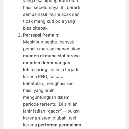
yang bisa dipengaruhi oleh
hasil sebelumnya. Ini berarti
semua hasil murni acak dan
tidak mengikuti pola yang
bisa ditebak.
Persepsi Pemain:
Meskipun begitu, banyak
pemain merasa menemukan
momen di mana slot terasa
memberi kemenangan
lebih sering
. Ini bisa terjadi
karena RNG, secara
kebetulan, menghasilkan
hasil yang lebih
menguntungkan dalam
periode tertentu. Di sinilah
lahir istilah “gacor” —bukan
karena sistem diubah, tapi
karena
performa permainan