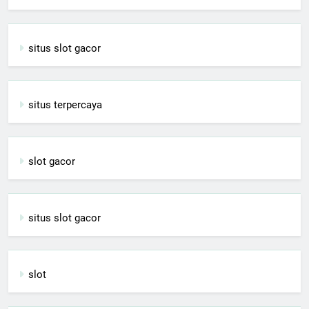
situs slot gacor
situs terpercaya
slot gacor
situs slot gacor
slot