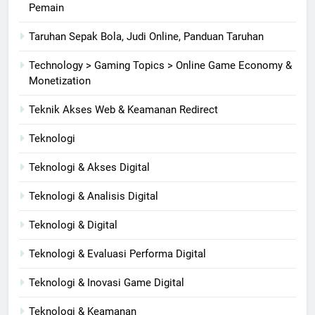
Pemain
Taruhan Sepak Bola, Judi Online, Panduan Taruhan
Technology > Gaming Topics > Online Game Economy &
Monetization
Teknik Akses Web & Keamanan Redirect
Teknologi
Teknologi & Akses Digital
Teknologi & Analisis Digital
Teknologi & Digital
Teknologi & Evaluasi Performa Digital
Teknologi & Inovasi Game Digital
Teknologi & Keamanan