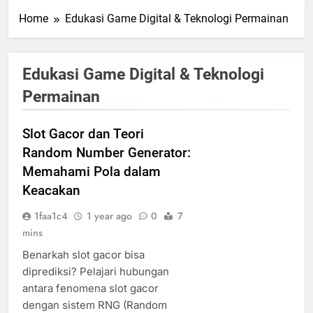
Home
Edukasi Game Digital & Teknologi Permainan
Edukasi Game Digital & Teknologi
Permainan
Slot Gacor dan Teori
Random Number Generator:
Memahami Pola dalam
Keacakan
1faa1c4
1 year ago
0
7
mins
Benarkah slot gacor bisa
diprediksi? Pelajari hubungan
antara fenomena slot gacor
dengan sistem RNG (Random