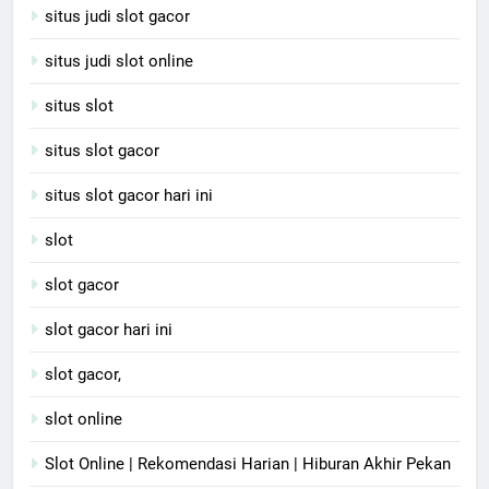
situs judi slot gacor
situs judi slot online
situs slot
situs slot gacor
situs slot gacor hari ini
slot
slot gacor
slot gacor hari ini
slot gacor,
slot online
Slot Online | Rekomendasi Harian | Hiburan Akhir Pekan