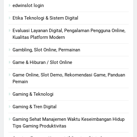
edwinslot login
Etika Teknologi & Sistem Digital
Evaluasi Layanan Digital, Pengalaman Pengguna Online,
Kualitas Platform Modern
Gambling, Slot Online, Permainan
Game & Hiburan / Slot Online
Game Online, Slot Demo, Rekomendasi Game, Panduan
Pemain
Gaming & Teknologi
Gaming & Tren Digital
Gaming Sehat Manajemen Waktu Keseimbangan Hidup
Tips Gaming Produktivitas