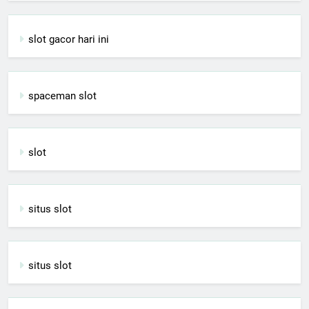
slot gacor hari ini
spaceman slot
slot
situs slot
situs slot