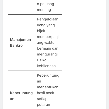
n peluang
menang
Pengelolaan
uang yang
bijak
memperpanj
Manajemen
ang waktu
Bankroll
bermain dan
mengurangi
risiko
kehilangan
Keberuntung
an
menentukan
Keberuntung
hasil acak
an
setiap
putaran