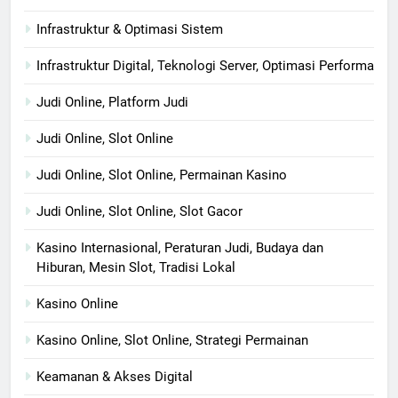
Infrastruktur & Optimasi Sistem
Infrastruktur Digital, Teknologi Server, Optimasi Performa
Judi Online, Platform Judi
Judi Online, Slot Online
Judi Online, Slot Online, Permainan Kasino
Judi Online, Slot Online, Slot Gacor
Kasino Internasional, Peraturan Judi, Budaya dan
Hiburan, Mesin Slot, Tradisi Lokal
Kasino Online
Kasino Online, Slot Online, Strategi Permainan
Keamanan & Akses Digital