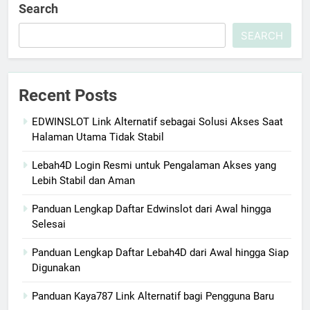
Search
SEARCH
Recent Posts
EDWINSLOT Link Alternatif sebagai Solusi Akses Saat
Halaman Utama Tidak Stabil
Lebah4D Login Resmi untuk Pengalaman Akses yang
Lebih Stabil dan Aman
Panduan Lengkap Daftar Edwinslot dari Awal hingga
Selesai
Panduan Lengkap Daftar Lebah4D dari Awal hingga Siap
Digunakan
Panduan Kaya787 Link Alternatif bagi Pengguna Baru