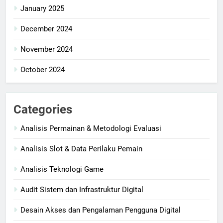
January 2025
December 2024
November 2024
October 2024
Categories
Analisis Permainan & Metodologi Evaluasi
Analisis Slot & Data Perilaku Pemain
Analisis Teknologi Game
Audit Sistem dan Infrastruktur Digital
Desain Akses dan Pengalaman Pengguna Digital