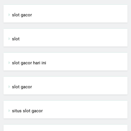
slot gacor
slot
slot gacor hari ini
slot gacor
situs slot gacor