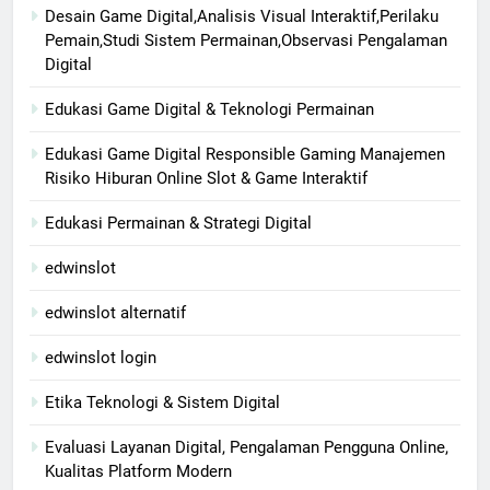
Desain Game Digital,Analisis Visual Interaktif,Perilaku
Pemain,Studi Sistem Permainan,Observasi Pengalaman
Digital
Edukasi Game Digital & Teknologi Permainan
Edukasi Game Digital Responsible Gaming Manajemen
Risiko Hiburan Online Slot & Game Interaktif
Edukasi Permainan & Strategi Digital
edwinslot
edwinslot alternatif
edwinslot login
Etika Teknologi & Sistem Digital
Evaluasi Layanan Digital, Pengalaman Pengguna Online,
Kualitas Platform Modern