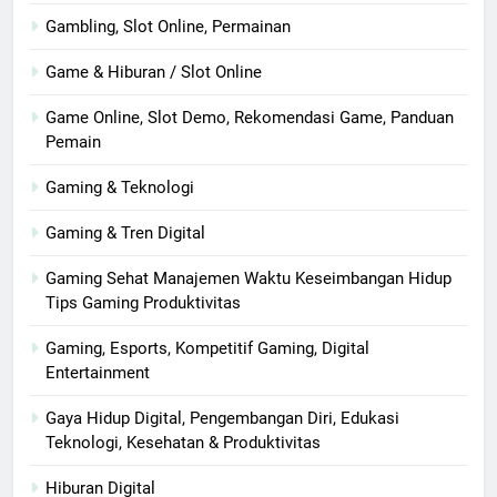
Gambling, Slot Online, Permainan
Game & Hiburan / Slot Online
Game Online, Slot Demo, Rekomendasi Game, Panduan
Pemain
Gaming & Teknologi
Gaming & Tren Digital
Gaming Sehat Manajemen Waktu Keseimbangan Hidup
Tips Gaming Produktivitas
Gaming, Esports, Kompetitif Gaming, Digital
Entertainment
Gaya Hidup Digital, Pengembangan Diri, Edukasi
Teknologi, Kesehatan & Produktivitas
Hiburan Digital