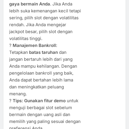
gaya bermain Anda
. Jika Anda
lebih suka kemenangan kecil tetapi
sering, pilih slot dengan volatilitas
rendah. Jika Anda mengejar
jackpot besar, pilih slot dengan
volatilitas tinggi.
?
Manajemen Bankroll:
Tetapkan
batas taruhan
dan
jangan bertaruh lebih dari yang
Anda mampu kehilangan. Dengan
pengelolaan bankroll yang baik,
Anda dapat bertahan lebih lama
dan meningkatkan peluang
menang.
?
Tips:
Gunakan fitur demo
untuk
menguji berbagai slot sebelum
bermain dengan uang asli dan
memilih yang paling sesuai dengan
preferensi Anda.