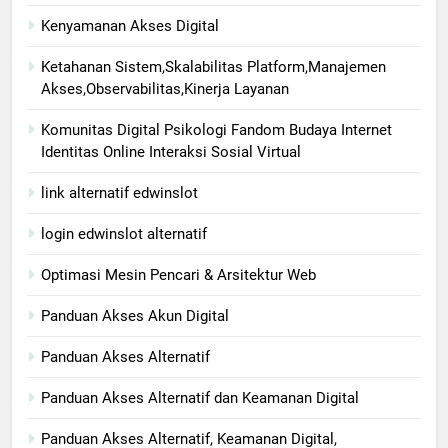
Kenyamanan Akses Digital
Ketahanan Sistem,Skalabilitas Platform,Manajemen
Akses,Observabilitas,Kinerja Layanan
Komunitas Digital Psikologi Fandom Budaya Internet
Identitas Online Interaksi Sosial Virtual
link alternatif edwinslot
login edwinslot alternatif
Optimasi Mesin Pencari & Arsitektur Web
Panduan Akses Akun Digital
Panduan Akses Alternatif
Panduan Akses Alternatif dan Keamanan Digital
Panduan Akses Alternatif, Keamanan Digital,