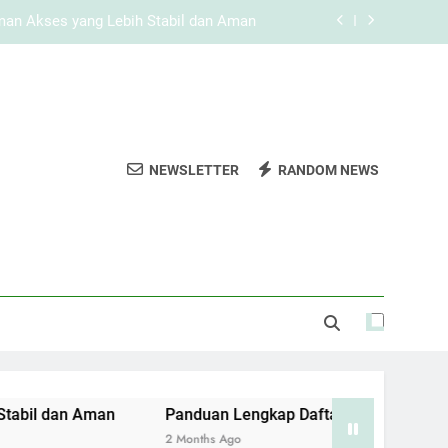
an Akses yang Lebih Stabil dan Aman
ar Edwinslot dari Awal hingga Selesai
ah4D dari Awal hingga Siap Digunakan
kses Saat Halaman Utama Tidak Stabil
NEWSLETTER
RANDOM NEWS
an Akses yang Lebih Stabil dan Aman
ar Edwinslot dari Awal hingga Selesai
o.
ah4D dari Awal hingga Siap Digunakan
Aman
Panduan Lengkap Daftar Edwinslot dari Awal hingg
2 Months Ago