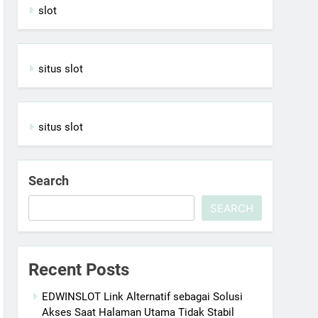
slot
situs slot
situs slot
Search
SEARCH
Recent Posts
EDWINSLOT Link Alternatif sebagai Solusi
Akses Saat Halaman Utama Tidak Stabil