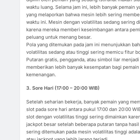
waktu luang. Selama jam ini, lebih banyak pemain y
yang melaporkan bahwa mesin lebih sering member
waktu ini. Mesin dengan volatilitas sedang sering di
karena mereka memberi keseimbangan antara pemb
peluang untuk menang besar.
Pola yang ditemukan pada jam ini menunjukkan b
volatilitas sedang atau tinggi sering memicu fitur b
Putaran gratis, pengganda, atau simbol liar menjadi
memberikan lebih banyak kesempatan bagi pemain
kemenangan.
3.
Sore Hari (17:00 – 20:00 WIB)
Setelah seharian bekerja, banyak pemain yang mem
slot pada sore hari antara pukul 17:00 dan 20:00 WI
slot dengan volatilitas tinggi sering dimainkan ka
jackpot besar setelah beberapa putaran tanpa hasil 
sering ditemukan pada mesin volatilitas tinggi ada
atau jackpot yang lebih jarang terjadi.