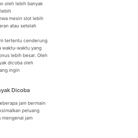
n oleh lebih banyak
lebih
wa mesin slot lebih
ran atau setelah
am tertentu cenderung
da waktu-waktu yang
nus lebih besar. Oleh
yak dicoba oleh
ang ingin
nyak Dicoba
beberapa jam bermain
ksimalkan peluang
s mengenai jam