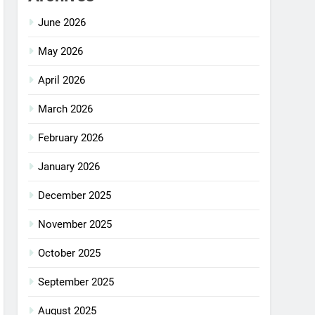
June 2026
May 2026
April 2026
March 2026
February 2026
January 2026
December 2025
November 2025
October 2025
September 2025
August 2025