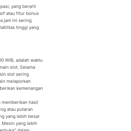
pasi, yang berarti
if atau fitur bonus
a jam ini sering
tilitas tinggi yang
:00 WIB, adalah waktu
main slot. Selama
sin slot sering
ain melaporkan
mberikan kemenangan
n memberikan hasil
ing atau putaran
ng yang lebih besar
. Mesin yang lebih
terbuka” dalam