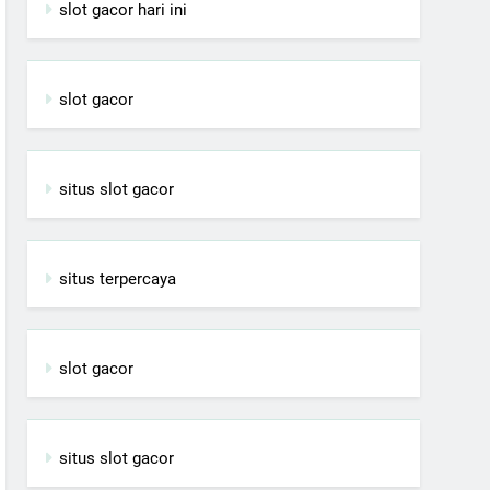
slot gacor hari ini
slot gacor
situs slot gacor
situs terpercaya
slot gacor
situs slot gacor