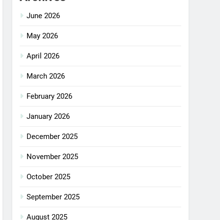
June 2026
May 2026
April 2026
March 2026
February 2026
January 2026
December 2025
November 2025
October 2025
September 2025
August 2025