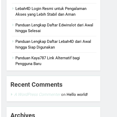
Lebah4D Login Resmi untuk Pengalaman
Akses yang Lebih Stabil dan Aman
Panduan Lengkap Daftar Edwinslot dari Awal
hingga Selesai
Panduan Lengkap Daftar Lebah4D dari Awal
hingga Siap Digunakan
Panduan Kaya787 Link Alternatif bagi
Pengguna Baru
Recent Comments
A WordPress Commenter
on
Hello world!
Archives