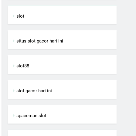
slot
situs slot gacor hari ini
slot88
slot gacor hari ini
spaceman slot