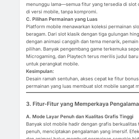
menunggu lama—semua fitur yang tersedia di slot 
di versi mobile, tanpa kompromi.
C. Pilihan Permainan yang Luas
Platform mobile menawarkan koleksi permainan slo
beragam. Dari slot klasik dengan tiga gulungan hin
dengan animasi canggih dan tema menarik, pemain
pilihan. Banyak pengembang game terkemuka seper
Microgaming, dan Playtech terus merilis judul baru
untuk perangkat mobile.
Kesimpulan:
Desain ramah sentuhan, akses cepat ke fitur bonus,
permainan yang luas membuat slot mobile sangat m
3. Fitur-Fitur yang Memperkaya Pengalam
A. Mode Layar Penuh dan Kualitas Grafis Tinggi
Banyak slot mobile hadir dengan grafis berkualitas 
penuh, menciptakan pengalaman yang imersif. Efek 
dan animasi halus membuat permainan semakin hi