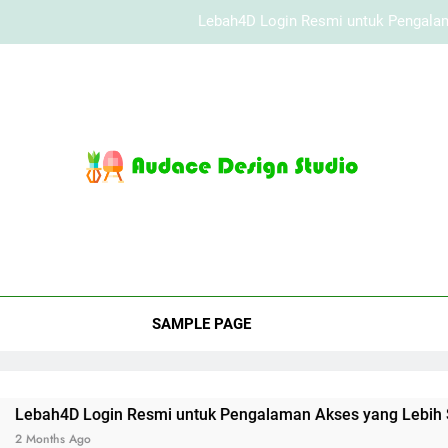
Lebah4D Login Resmi untuk Pengalam
Panduan Lengkap Daft
Panduan Lengkap Daftar Leb
EDWINSLOT Link Alternatif sebagai Solusi A
Lebah4D Login Resmi untuk Pengalam
Panduan Lengkap Daft
ace Design Studio
spirasi Desain Interior Dan Eksterior Dari Audace Design Studi
Panduan Lengkap Daftar Leb
SAMPLE PAGE
ogin Resmi untuk Pengalaman Akses yang Lebih Stabil dan 
o