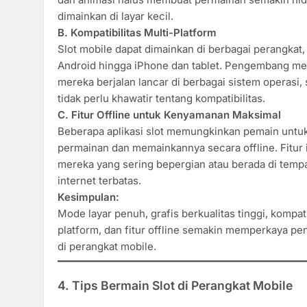
dimainkan di layar kecil.
B. Kompatibilitas Multi-Platform
Slot mobile dapat dimainkan di berbagai perangkat,
Android hingga iPhone dan tablet. Pengembang m
mereka berjalan lancar di berbagai sistem operasi
tidak perlu khawatir tentang kompatibilitas.
C. Fitur Offline untuk Kenyamanan Maksimal
Beberapa aplikasi slot memungkinkan pemain unt
permainan dan memainkannya secara offline. Fitur i
mereka yang sering bepergian atau berada di temp
internet terbatas.
Kesimpulan:
Mode layar penuh, grafis berkualitas tinggi, kompati
platform, dan fitur offline semakin memperkaya pe
di perangkat mobile.
4. Tips Bermain Slot di Perangkat Mobile