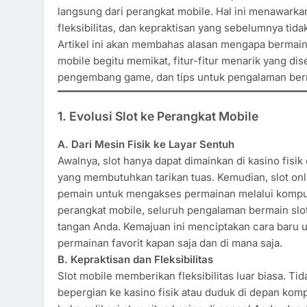
langsung dari perangkat mobile. Hal ini menawark
fleksibilitas, dan kepraktisan yang sebelumnya tida
Artikel ini akan membahas alasan mengapa bermai
mobile begitu memikat, fitur-fitur menarik yang dis
pengembang game, dan tips untuk pengalaman berm
1. Evolusi Slot ke Perangkat Mobile
A. Dari Mesin Fisik ke Layar Sentuh
Awalnya, slot hanya dapat dimainkan di kasino fisi
yang membutuhkan tarikan tuas. Kemudian, slot o
pemain untuk mengakses permainan melalui komput
perangkat mobile, seluruh pengalaman bermain slo
tangan Anda. Kemajuan ini menciptakan cara baru 
permainan favorit kapan saja dan di mana saja.
B. Kepraktisan dan Fleksibilitas
Slot mobile memberikan fleksibilitas luar biasa. Tida
bepergian ke kasino fisik atau duduk di depan kom