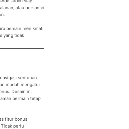
 Anda sudah siap
alanan, atau bersantai
an.
ara pemain menikmati
s yang tidak
 navigasi sentuhan.
ngan mudah mengatur
nus. Desain ini
laman bermain tetap
 fitur bonus,
 Tidak perlu