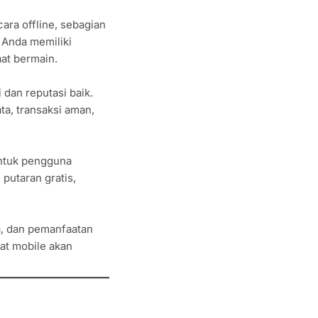
ra offline, sebagian
 Anda memiliki
at bermain.
 dan reputasi baik.
a, transaksi aman,
ntuk pengguna
putaran gratis,
a, dan pemanfaatan
at mobile akan