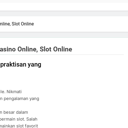
line, Slot Online
sino Online, Slot Online
epraktisan yang
le. Nikmati
gan pengalaman yang
n besar dalam
bermain slot. Salah
inkan slot favorit