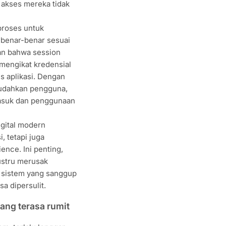
 akses mereka tidak
proses untuk
s benar-benar sesuai
an bahwa session
mengikat kredensial
es aplikasi. Dengan
mudahkan pengguna,
masuk dan penggunaan
gital modern
 tetapi juga
nce. Ini penting,
justru merusak
 sistem yang sanggup
 dipersulit.
yang terasa rumit