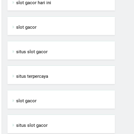
slot gacor hari ini
slot gacor
situs slot gacor
situs terpercaya
slot gacor
situs slot gacor