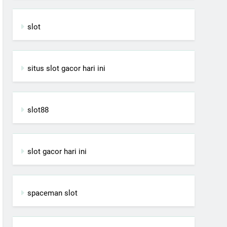
slot
situs slot gacor hari ini
slot88
slot gacor hari ini
spaceman slot