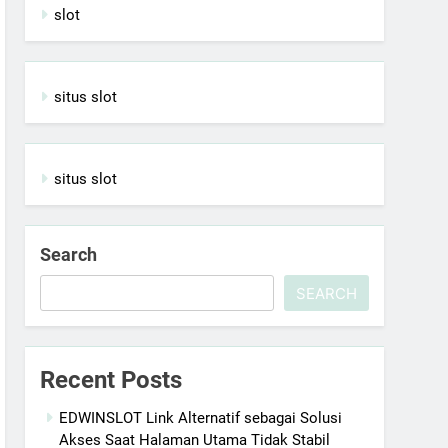
slot
situs slot
situs slot
Search
SEARCH
Recent Posts
EDWINSLOT Link Alternatif sebagai Solusi
Akses Saat Halaman Utama Tidak Stabil