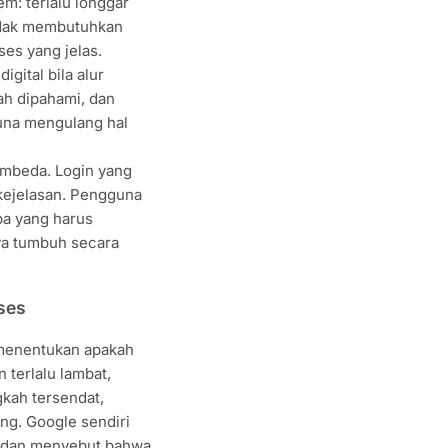
em: terlalu longgar
idak membutuhkan
es yang jelas.
gital bila alur
ah dipahami, dan
una mengulang hal
pembeda. Login yang
kejelasan. Pengguna
apa yang harus
aya tumbuh secara
ses
a menentukan apakah
 terlalu lambat,
gkah tersendat,
ng. Google sendiri
t dan menyebut bahwa