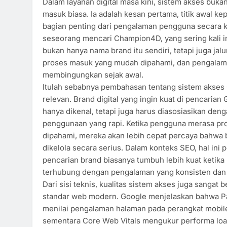
Dalam layanan digital masa kini, sistem akses bukan
masuk biasa. Ia adalah kesan pertama, titik awal ke
bagian penting dari pengalaman pengguna secara k
seseorang mencari Champion4D, yang sering kali 
bukan hanya nama brand itu sendiri, tetapi juga jalu
proses masuk yang mudah dipahami, dan pengalam
membingungkan sejak awal.
Itulah sebabnya pembahasan tentang sistem akse
relevan. Brand digital yang ingin kuat di pencarian
hanya dikenal, tetapi juga harus diasosiasikan de
penggunaan yang rapi. Ketika pengguna merasa p
dipahami, mereka akan lebih cepat percaya bahwa 
dikelola secara serius. Dalam konteks SEO, hal ini 
pencarian brand biasanya tumbuh lebih kuat ketik
terhubung dengan pengalaman yang konsisten dan 
Dari sisi teknis, kualitas sistem akses juga sangat 
standar web modern. Google menjelaskan bahwa P
menilai pengalaman halaman pada perangkat mobil
sementara Core Web Vitals mengukur performa loadi