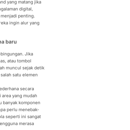
nd yang matang jika
galaman digital,
s menjadi penting.
reka ingin alur yang
na baru
ebingungan. Jika
las, atau tombol
dah muncul sejak detik
i salah satu elemen
sederhana secara
di area yang mudah
lalu banyak komponen
npa perlu menebak-
a seperti ini sangat
 pengguna merasa