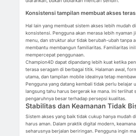
diarahkan, bukan dibiarkan mencari sendiri.
Konsistensi tampilan membuat akses terasa
Hal lain yang membuat sistem akses lebih mudah d
konsistensi. Pengguna akan merasa lebih nyaman jik
menu, dan struktur alur tidak berubah-ubah tanpa a
membantu membangun familiaritas. Familiaritas in
mempercepat penggunaan.
Champion4D dapat dipandang lebih kuat ketika pe
terasa seragam di berbagai titik. Halaman awal, for
utama, dan tampilan mobile idealnya tetap membaw
Pengguna yang datang kembali tidak perlu belajar 
langsung tahu harus bergerak ke mana. Ini terlihat 
pengaruhnya besar terhadap persepsi kualitas.
Stabilitas dan Keamanan Tidak Bi
Sistem akses yang baik tidak cukup hanya mudah di
harus aman. Dalam praktik digital modern, keama
seharusnya berjalan beriringan. Pengguna ingin m