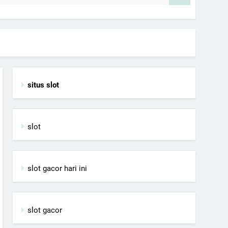
situs slot
slot
slot gacor hari ini
slot gacor