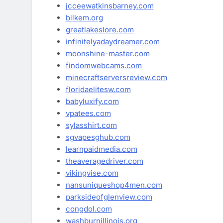
jcceewatkinsbarney.com
bilkem.org
greatlakeslore.com
infinitelyadaydreamer.com
moonshine-master.com
findomwebcams.com
minecraftserversreview.com
floridaelitesw.com
babyluxify.com
vpatees.com
sylasshirt.com
sgvapesghub.com
learnpaidmedia.com
theaveragedriver.com
vikingvise.com
nansuniqueshop4men.com
parksideofglenview.com
congdol.com
washburnillinois.org