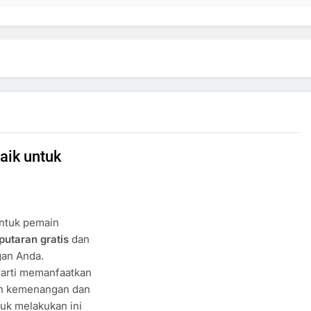
aik untuk
ntuk pemain
putaran gratis
dan
an Anda.
rarti memanfaatkan
an kemenangan dan
tuk melakukan ini