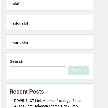
slot
situs slot
situs slot
Search
SEARCH
Recent Posts
EDWINSLOT Link Alternatif sebagai Solusi
Akses Saat Halaman Utama Tidak Stabil