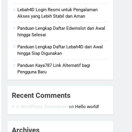
Lebah4D Login Resmi untuk Pengalaman
Akses yang Lebih Stabil dan Aman
Panduan Lengkap Daftar Edwinslot dari Awal
hingga Selesai
Panduan Lengkap Daftar Lebah4D dari Awal
hingga Siap Digunakan
Panduan Kaya787 Link Alternatif bagi
Pengguna Baru
Recent Comments
A WordPress Commenter
on
Hello world!
Archives