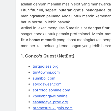
adalah dengan memilih mesin slot yang menawark
Fitur-fitur ini, seperti
putaran gratis
,
pengganda
, 
meningkatkan peluang Anda untuk meraih kemenan
harus bertaruh lebih banyak.
Artikel ini akan mengulas 5 mesin slot dengan
fitur
sangat cocok untuk pemain profesional. Mesin-me
fitur bonus menarik
yang dapat meningkatkan pen
memberikan peluang kemenangan yang lebih besar
1.
Gonzo’s Quest (NetEnt)
turquoises.org
tinytownnj.com
sumibol.com
styogawear.com
sofrologiaonline.com
kpukabngawi.online
sanandaya-prod.org
promosuzukiignis.com