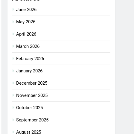
June 2026
May 2026
April 2026
March 2026
February 2026
January 2026
December 2025
November 2025
October 2025
September 2025
August 2025