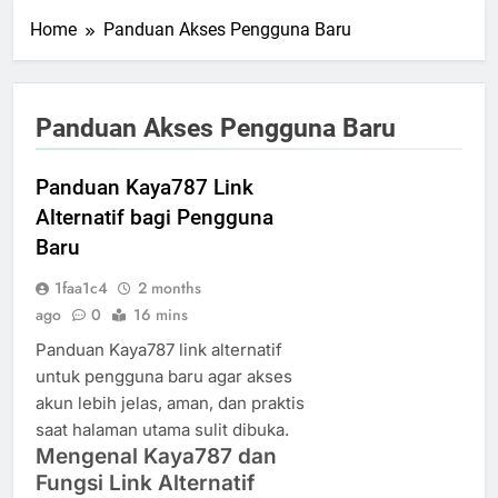
Home
Panduan Akses Pengguna Baru
Panduan Akses Pengguna Baru
Panduan Kaya787 Link
Alternatif bagi Pengguna
Baru
1faa1c4
2 months
ago
0
16 mins
Panduan Kaya787 link alternatif
untuk pengguna baru agar akses
akun lebih jelas, aman, dan praktis
saat halaman utama sulit dibuka.
Mengenal Kaya787 dan
Fungsi Link Alternatif