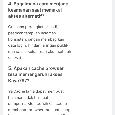
4. Bagaimana cara menjaga
keamanan saat memakai
akses alternatif?
Gunakan perangkat pribadi,
pastikan tampilan halaman
konsisten, jangan membagikan
data login, hindari jaringan publik,
dan selalu keluar dari akun setelah
selesai.
5. Apakah cache browser
bisa memengaruhi akses
Kaya787?
Ya.Cache lama dapat membuat
halaman tidak termuat
sempurna.Membersihkan cache
membantu browser memuat ulang