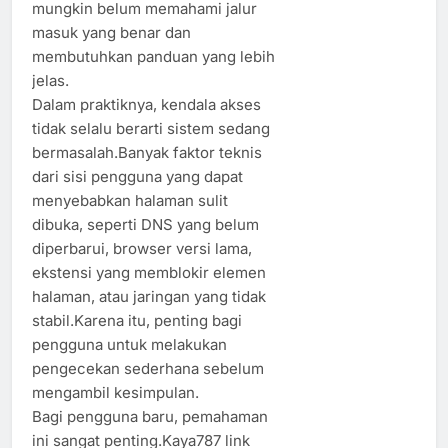
mungkin belum memahami jalur
masuk yang benar dan
membutuhkan panduan yang lebih
jelas.
Dalam praktiknya, kendala akses
tidak selalu berarti sistem sedang
bermasalah.Banyak faktor teknis
dari sisi pengguna yang dapat
menyebabkan halaman sulit
dibuka, seperti DNS yang belum
diperbarui, browser versi lama,
ekstensi yang memblokir elemen
halaman, atau jaringan yang tidak
stabil.Karena itu, penting bagi
pengguna untuk melakukan
pengecekan sederhana sebelum
mengambil kesimpulan.
Bagi pengguna baru, pemahaman
ini sangat penting.Kaya787 link