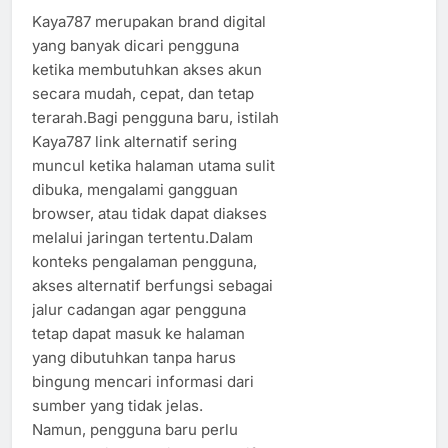
Kaya787 merupakan brand digital
yang banyak dicari pengguna
ketika membutuhkan akses akun
secara mudah, cepat, dan tetap
terarah.Bagi pengguna baru, istilah
Kaya787 link alternatif sering
muncul ketika halaman utama sulit
dibuka, mengalami gangguan
browser, atau tidak dapat diakses
melalui jaringan tertentu.Dalam
konteks pengalaman pengguna,
akses alternatif berfungsi sebagai
jalur cadangan agar pengguna
tetap dapat masuk ke halaman
yang dibutuhkan tanpa harus
bingung mencari informasi dari
sumber yang tidak jelas.
Namun, pengguna baru perlu