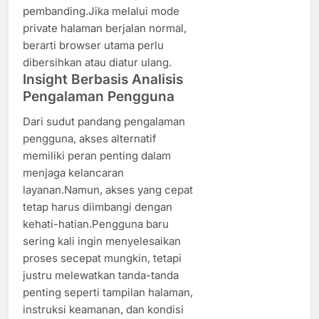
pembanding.Jika melalui mode
private halaman berjalan normal,
berarti browser utama perlu
dibersihkan atau diatur ulang.
Insight Berbasis Analisis
Pengalaman Pengguna
Dari sudut pandang pengalaman
pengguna, akses alternatif
memiliki peran penting dalam
menjaga kelancaran
layanan.Namun, akses yang cepat
tetap harus diimbangi dengan
kehati-hatian.Pengguna baru
sering kali ingin menyelesaikan
proses secepat mungkin, tetapi
justru melewatkan tanda-tanda
penting seperti tampilan halaman,
instruksi keamanan, dan kondisi