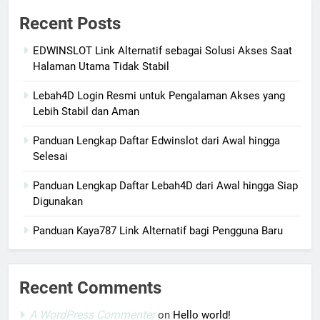
Recent Posts
EDWINSLOT Link Alternatif sebagai Solusi Akses Saat
Halaman Utama Tidak Stabil
Lebah4D Login Resmi untuk Pengalaman Akses yang
Lebih Stabil dan Aman
Panduan Lengkap Daftar Edwinslot dari Awal hingga
Selesai
Panduan Lengkap Daftar Lebah4D dari Awal hingga Siap
Digunakan
Panduan Kaya787 Link Alternatif bagi Pengguna Baru
Recent Comments
A WordPress Commenter
on
Hello world!