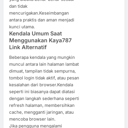
dan tidak
mencurigakan.Keseimbangan
antara praktis dan aman menjadi
kunci utama.
Kendala Umum Saat
Menggunakan Kaya787
Link Alternatif
Beberapa kendala yang mungkin
muncul antara lain halaman lambat
dimuat, tampilan tidak sempurna,
tombol login tidak aktif, atau pesan
kesalahan dari browser.Kendala
seperti ini biasanya dapat diatasi
dengan langkah sederhana seperti
refresh halaman, membersihkan
cache, mengganti jaringan, atau
mencoba browser lain.
Jika pengguna mengalami