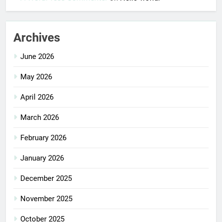
Archives
June 2026
May 2026
April 2026
March 2026
February 2026
January 2026
December 2025
November 2025
October 2025