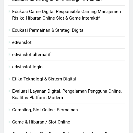
Edukasi Game Digital Responsible Gaming Manajemen
Risiko Hiburan Online Slot & Game Interaktif
Edukasi Permainan & Strategi Digital
edwinslot
edwinslot alternatif
edwinslot login
Etika Teknologi & Sistem Digital
Evaluasi Layanan Digital, Pengalaman Pengguna Online,
Kualitas Platform Modern
Gambling, Slot Online, Permainan
Game & Hiburan / Slot Online