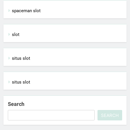
spaceman slot
slot
situs slot
situs slot
Search
SEARCH