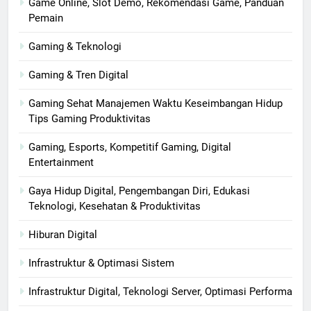
Game Online, Slot Demo, Rekomendasi Game, Panduan
Pemain
Gaming & Teknologi
Gaming & Tren Digital
Gaming Sehat Manajemen Waktu Keseimbangan Hidup
Tips Gaming Produktivitas
Gaming, Esports, Kompetitif Gaming, Digital
Entertainment
Gaya Hidup Digital, Pengembangan Diri, Edukasi
Teknologi, Kesehatan & Produktivitas
Hiburan Digital
Infrastruktur & Optimasi Sistem
Infrastruktur Digital, Teknologi Server, Optimasi Performa