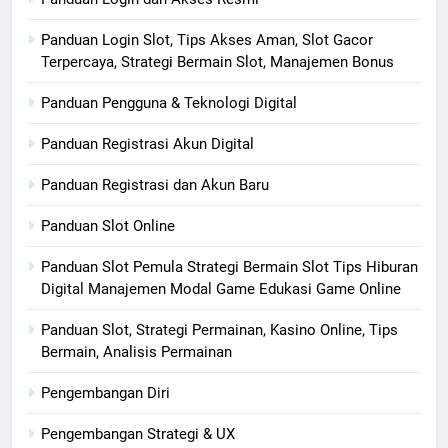
Panduan Login Slot, Tips Akses Aman, Slot Gacor
Terpercaya, Strategi Bermain Slot, Manajemen Bonus
Panduan Pengguna & Teknologi Digital
Panduan Registrasi Akun Digital
Panduan Registrasi dan Akun Baru
Panduan Slot Online
Panduan Slot Pemula Strategi Bermain Slot Tips Hiburan
Digital Manajemen Modal Game Edukasi Game Online
Panduan Slot, Strategi Permainan, Kasino Online, Tips
Bermain, Analisis Permainan
Pengembangan Diri
Pengembangan Strategi & UX