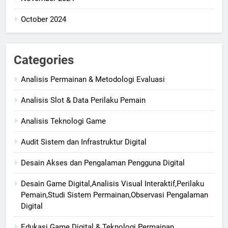
October 2024
Categories
Analisis Permainan & Metodologi Evaluasi
Analisis Slot & Data Perilaku Pemain
Analisis Teknologi Game
Audit Sistem dan Infrastruktur Digital
Desain Akses dan Pengalaman Pengguna Digital
Desain Game Digital,Analisis Visual Interaktif,Perilaku
Pemain,Studi Sistem Permainan,Observasi Pengalaman
Digital
Edukasi Game Digital & Teknologi Permainan