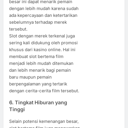
besar ini dapat menarik pemain
dengan lebih mudah karena sudah
ada kepercayaan dan ketertarikan
sebelumnya terhadap merek
tersebut.
Slot dengan merek terkenal juga
sering kali didukung oleh promosi
khusus dari kasino online. Hal ini
membuat slot bertema film
menjadi lebih mudah ditemukan
dan lebih menarik bagi pemain
baru maupun pemain
berpengalaman yang tertarik
dengan cerita-cerita film tersebut.
6. Tingkat Hiburan yang
Tinggi
Selain potensi kemenangan besar,