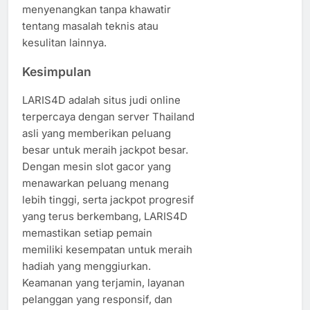
menyenangkan tanpa khawatir
tentang masalah teknis atau
kesulitan lainnya.
Kesimpulan
LARIS4D adalah situs judi online
terpercaya dengan server Thailand
asli yang memberikan peluang
besar untuk meraih jackpot besar.
Dengan mesin slot gacor yang
menawarkan peluang menang
lebih tinggi, serta jackpot progresif
yang terus berkembang, LARIS4D
memastikan setiap pemain
memiliki kesempatan untuk meraih
hadiah yang menggiurkan.
Keamanan yang terjamin, layanan
pelanggan yang responsif, dan