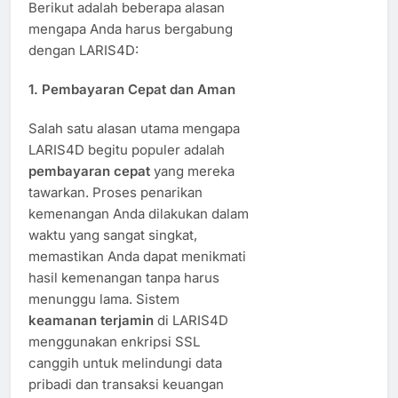
Berikut adalah beberapa alasan
mengapa Anda harus bergabung
dengan LARIS4D:
1. Pembayaran Cepat dan Aman
Salah satu alasan utama mengapa
LARIS4D begitu populer adalah
pembayaran cepat
yang mereka
tawarkan. Proses penarikan
kemenangan Anda dilakukan dalam
waktu yang sangat singkat,
memastikan Anda dapat menikmati
hasil kemenangan tanpa harus
menunggu lama. Sistem
keamanan terjamin
di LARIS4D
menggunakan enkripsi SSL
canggih untuk melindungi data
pribadi dan transaksi keuangan