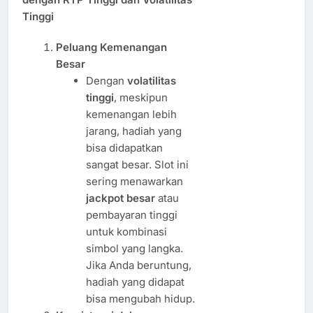
Tinggi
Peluang Kemenangan
Besar
Dengan
volatilitas
tinggi
, meskipun
kemenangan lebih
jarang, hadiah yang
bisa didapatkan
sangat besar. Slot ini
sering menawarkan
jackpot besar
atau
pembayaran tinggi
untuk kombinasi
simbol yang langka.
Jika Anda beruntung,
hadiah yang didapat
bisa mengubah hidup.