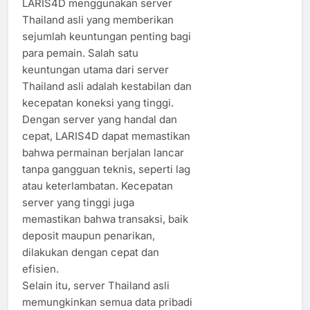
LARIS4D menggunakan server
Thailand asli yang memberikan
sejumlah keuntungan penting bagi
para pemain. Salah satu
keuntungan utama dari server
Thailand asli adalah kestabilan dan
kecepatan koneksi yang tinggi.
Dengan server yang handal dan
cepat, LARIS4D dapat memastikan
bahwa permainan berjalan lancar
tanpa gangguan teknis, seperti lag
atau keterlambatan. Kecepatan
server yang tinggi juga
memastikan bahwa transaksi, baik
deposit maupun penarikan,
dilakukan dengan cepat dan
efisien.
Selain itu, server Thailand asli
memungkinkan semua data pribadi