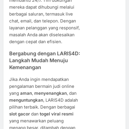
membantu 24/7. Tim dukungan
mereka dapat dihubungi melalui
berbagai saluran, termasuk live
chat, email, dan telepon. Dengan
layanan pelanggan yang responsif,
masalah Anda akan diselesaikan
dengan cepat dan efisien.
Bergabung dengan LARIS4D:
Langkah Mudah Menuju
Kemenangan
Jika Anda ingin mendapatkan
pengalaman bermain judi online
yang
aman
,
menyenangkan
, dan
menguntungkan
, LARIS4D adalah
pilihan terbaik. Dengan berbagai
slot gacor
dan
togel viral resmi
yang menawarkan peluang
menang besar, ditambah dengan