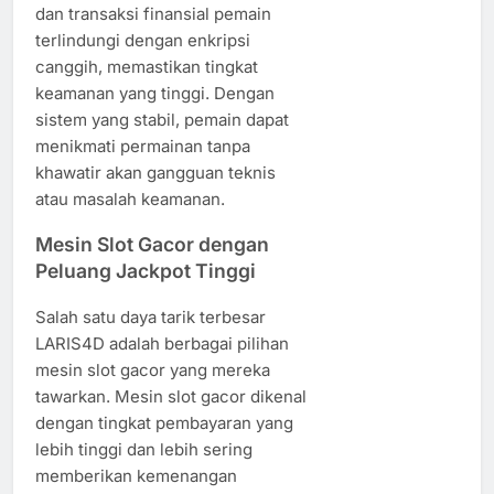
dan transaksi finansial pemain
terlindungi dengan enkripsi
canggih, memastikan tingkat
keamanan yang tinggi. Dengan
sistem yang stabil, pemain dapat
menikmati permainan tanpa
khawatir akan gangguan teknis
atau masalah keamanan.
Mesin Slot Gacor dengan
Peluang Jackpot Tinggi
Salah satu daya tarik terbesar
LARIS4D adalah berbagai pilihan
mesin slot gacor yang mereka
tawarkan. Mesin slot gacor dikenal
dengan tingkat pembayaran yang
lebih tinggi dan lebih sering
memberikan kemenangan