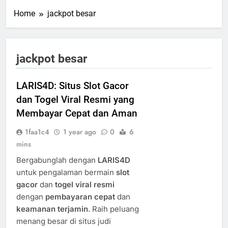
Home
jackpot besar
jackpot besar
LARIS4D: Situs Slot Gacor
dan Togel Viral Resmi yang
Membayar Cepat dan Aman
1faa1c4
1 year ago
0
6
mins
Bergabunglah dengan
LARIS4D
untuk pengalaman bermain
slot
gacor
dan
togel viral resmi
dengan
pembayaran cepat
dan
keamanan terjamin
. Raih peluang
menang besar di situs judi