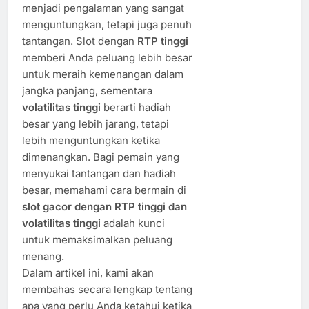
menjadi pengalaman yang sangat
menguntungkan, tetapi juga penuh
tantangan. Slot dengan
RTP tinggi
memberi Anda peluang lebih besar
untuk meraih kemenangan dalam
jangka panjang, sementara
volatilitas tinggi
berarti hadiah
besar yang lebih jarang, tetapi
lebih menguntungkan ketika
dimenangkan. Bagi pemain yang
menyukai tantangan dan hadiah
besar, memahami cara bermain di
slot gacor dengan RTP tinggi dan
volatilitas tinggi
adalah kunci
untuk memaksimalkan peluang
menang.
Dalam artikel ini, kami akan
membahas secara lengkap tentang
apa yang perlu Anda ketahui ketika