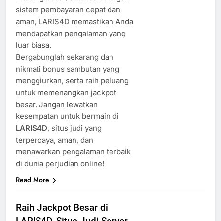
sistem pembayaran cepat dan
aman, LARIS4D memastikan Anda
mendapatkan pengalaman yang
luar biasa.
Bergabunglah sekarang dan
nikmati bonus sambutan yang
menggiurkan, serta raih peluang
untuk memenangkan jackpot
besar. Jangan lewatkan
kesempatan untuk bermain di
LARIS4D
, situs judi yang
terpercaya, aman, dan
menawarkan pengalaman terbaik
di dunia perjudian online!
Read More
Raih Jackpot Besar di
LARIS4D, Situs Judi Server