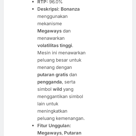
RTP:
96.0%
Deskripsi:
Bonanza
menggunakan
mekanisme
Megaways
dan
menawarkan
volatilitas tinggi
.
Mesin ini menawarkan
peluang besar untuk
menang dengan
putaran gratis
dan
pengganda
, serta
simbol
wild
yang
menggantikan simbol
lain untuk
meningkatkan
peluang kemenangan.
Fitur Unggulan:
Megaways
,
Putaran