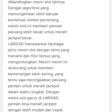
dibandingkan mesin slot lainnya.
Dengan algoritma yang
memungkinkan lebih banyak
kombinasi simbol pemenang,
mesin slot ini memberi pemain
peluang lebih besar untuk meraih
jackpot besar.
LARIS4D menawarkan berbagai
jenis mesin slot dengan tema yang
menarik dan fitur bonus yang
menguntungkan. Mesin-mesin ini
dirancang untuk memberi
kemenangan lebih sering, yang
tentu saja meningkatkan peluang
pemain untuk meraih jackpot
dalam waktu singkat. Dengan
mesin slot gacor di LARIS4D,
pemain bisa meraih jackpot
dengan lebih mudah dan cepat.