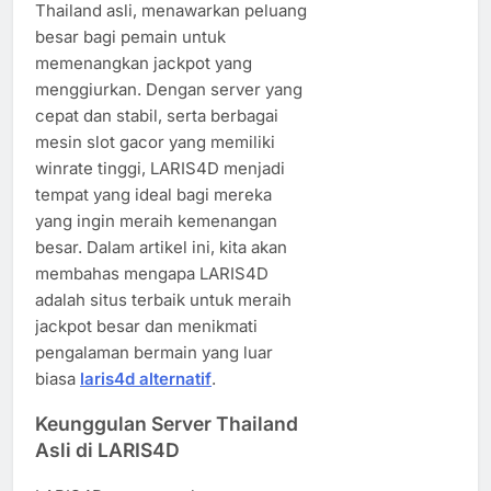
Thailand asli, menawarkan peluang
besar bagi pemain untuk
memenangkan jackpot yang
menggiurkan. Dengan server yang
cepat dan stabil, serta berbagai
mesin slot gacor yang memiliki
winrate tinggi, LARIS4D menjadi
tempat yang ideal bagi mereka
yang ingin meraih kemenangan
besar. Dalam artikel ini, kita akan
membahas mengapa LARIS4D
adalah situs terbaik untuk meraih
jackpot besar dan menikmati
pengalaman bermain yang luar
biasa
laris4d alternatif
.
Keunggulan Server Thailand
Asli di LARIS4D