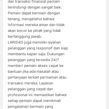
dan transaksi finansial pemain
terlindungi dengan sangat baik.
Pemain dapat bermain dengan
tenang, mengetahui bahwa
informasi mereka aman dan tidak
akan bocor ke pihak yang tidak
bertanggung jawab.
LARIS4D juga memiliki layanan
pelanggan yang responsif dan siap
membantu kapan saja. Dukungan
pelanggan yang tersedia 24/7
memberi pemain akses cepat ke
bantuan jika ada masalah atau
pertanyaan terkait permainan atau
transaksi mereka. Layanan
pelanggan yang cepat dan
profesional ini memastikan bahwa
setiap pemain dapat menikmati
pengalaman bermain yang