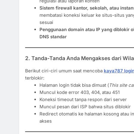
regulasi atau laporan konten
Sistem firewall kantor, sekolah, atau instan
membatasi koneksi keluar ke situs-situs yan
sesuai
Penggunaan domain atau IP yang diblokir o
DNS standar
2. Tanda-Tanda Anda Mengakses dari Wila
Berikut ciri-ciri umum saat mencoba
kaya787 logi
terblokir:
Halaman login tidak bisa dimuat (
This site c
Muncul kode error 403, 404, atau 451
Koneksi timeout tanpa respon dari server
Muncul pesan dari ISP bahwa situs diblokir
Redirect otomatis ke halaman kosong atau i
akses