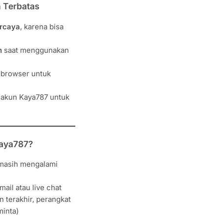
 Terbatas
ercaya
, karena bisa
n
saat menggunakan
 browser untuk
 akun Kaya787 untuk
aya787?
 masih mengalami
mail atau live chat
n terakhir, perangkat
minta)