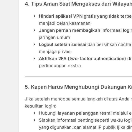
4. Tips Aman Saat Mengakses dari Wilayah
Hindari aplikasi VPN gratis yang tidak terp
menjadi celah keamanan
Jangan pernah membagikan informasi logi
jaringan umum
Logout setelah selesai
dan bersihkan cache
menjaga privasi
Aktifkan 2FA (two-factor authentication)
di
perlindungan ekstra
5. Kapan Harus Menghubungi Dukungan K
Jika setelah mencoba semua langkah di atas Anda
kesulitan login:
Hubungi
layanan pelanggan resmi
melalui e
Siapkan informasi penting seperti waktu logi
yang digunakan, dan alamat IP publik (jika di