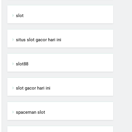
slot
situs slot gacor hari ini
slot88
slot gacor hari ini
spaceman slot