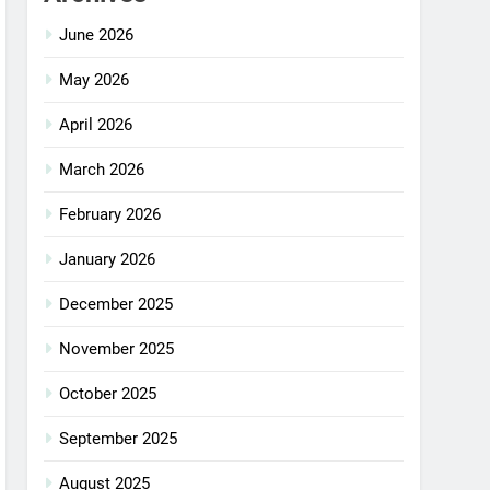
June 2026
May 2026
April 2026
March 2026
February 2026
January 2026
December 2025
November 2025
October 2025
September 2025
August 2025