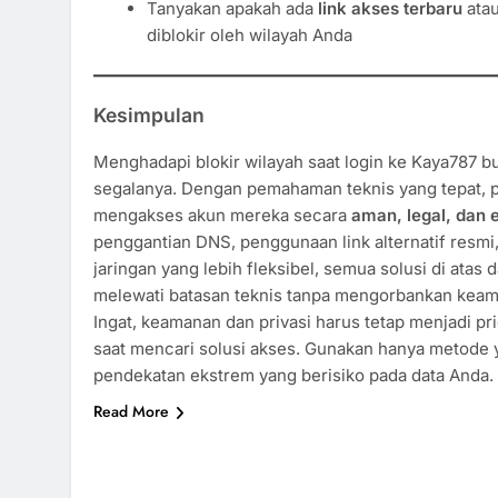
Tanyakan apakah ada
link akses terbaru
atau
diblokir oleh wilayah Anda
Kesimpulan
Menghadapi blokir wilayah saat login ke Kaya787 bu
segalanya. Dengan pemahaman teknis yang tepat, 
mengakses akun mereka secara
aman, legal, dan e
penggantian DNS, penggunaan link alternatif resm
jaringan yang lebih fleksibel, semua solusi di ata
melewati batasan teknis tanpa mengorbankan keam
Ingat, keamanan dan privasi harus tetap menjadi pr
saat mencari solusi akses. Gunakan hanya metode 
pendekatan ekstrem yang berisiko pada data Anda.
Read More