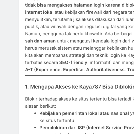
tidak bisa mengakses halaman login karena diblok
internet lokal
atau kebijakan firewall dari negara ter
menyulitkan, terutama jika akses dilakukan dari luar
publik, atau wilayah dengan regulasi digital yang ket
Namun, pengguna tak perlu khawatir. Ada berbagai
sah dan aman
untuk mengatasi kendala login dari w
harus merusak sistem atau melanggar kebijakan huk
kita akan membahas strategi dan teknik login ke Ka
terbatas secara
SEO-friendly
, informatif, dan men
A-T (Experience, Expertise, Authoritativeness, Tr
1. Mengapa Akses ke Kaya787 Bisa Dibloki
Blokir terhadap akses ke situs tertentu bisa terjad
alasan berikut:
Kebijakan pemerintah lokal atau nasional
ya
ke situs tertentu
Pemblokiran dari ISP (Internet Service Prov