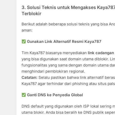
3. Solusi Teknis untuk Mengakses Kaya787
Terblokir
Berikut adalah beberapa solusi teknis yang bisa A
aman:
Gunakan Link Alternatif Resmi Kaya787
Tim Kaya787 biasanya menyediakan
link cadangan 
yang bisa digunakan saat domain utama diblokir. Lin
fungsionalitas yang sama dengan domain utama da
menghindari pemblokiran regional.
Catatan:
Selalu pastikan bahwa link alternatif bera
Kaya787 agar terhindar dari phishing atau situs pals
Ganti DNS ke Penyedia Global
DNS default yang digunakan oleh ISP lokal sering
utama blokir. Anda bisa beralih ke DNS publik sepert