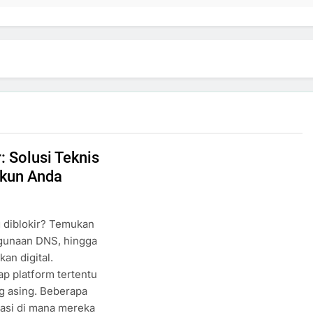
: Solusi Teknis
Akun Anda
g diblokir? Temukan
enggunaan DNS, hingga
an digital.
ap platform tertentu
ng asing. Beberapa
asi di mana mereka