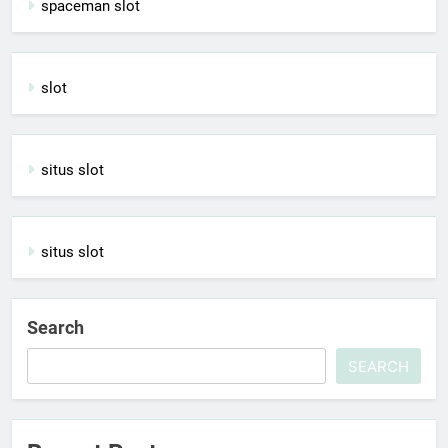
spaceman slot
slot
situs slot
situs slot
Search
SEARCH