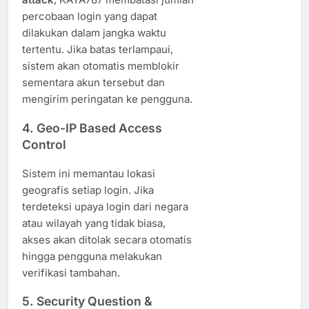
percobaan login yang dapat
dilakukan dalam jangka waktu
tertentu. Jika batas terlampaui,
sistem akan otomatis memblokir
sementara akun tersebut dan
mengirim peringatan ke pengguna.
4. Geo-IP Based Access
Control
Sistem ini memantau lokasi
geografis setiap login. Jika
terdeteksi upaya login dari negara
atau wilayah yang tidak biasa,
akses akan ditolak secara otomatis
hingga pengguna melakukan
verifikasi tambahan.
5. Security Question &