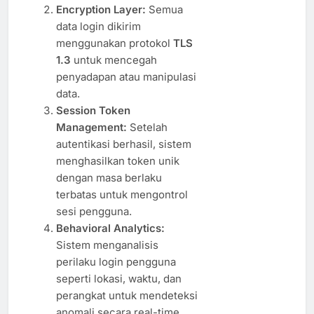
Encryption Layer:
Semua
data login dikirim
menggunakan protokol
TLS
1.3
untuk mencegah
penyadapan atau manipulasi
data.
Session Token
Management:
Setelah
autentikasi berhasil, sistem
menghasilkan token unik
dengan masa berlaku
terbatas untuk mengontrol
sesi pengguna.
Behavioral Analytics:
Sistem menganalisis
perilaku login pengguna
seperti lokasi, waktu, dan
perangkat untuk mendeteksi
anomali secara real-time.