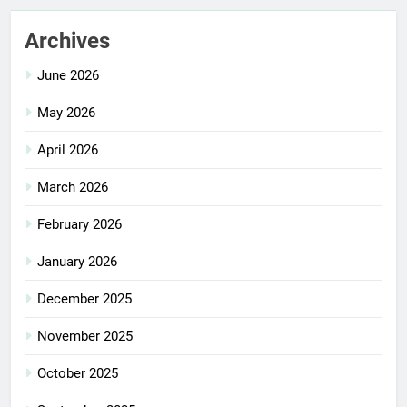
Archives
June 2026
May 2026
April 2026
March 2026
February 2026
January 2026
December 2025
November 2025
October 2025