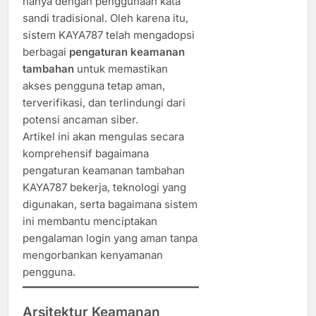
hanya dengan penggunaan kata
sandi tradisional. Oleh karena itu,
sistem KAYA787 telah mengadopsi
berbagai
pengaturan keamanan
tambahan
untuk memastikan
akses pengguna tetap aman,
terverifikasi, dan terlindungi dari
potensi ancaman siber.
Artikel ini akan mengulas secara
komprehensif bagaimana
pengaturan keamanan tambahan
KAYA787 bekerja, teknologi yang
digunakan, serta bagaimana sistem
ini membantu menciptakan
pengalaman login yang aman tanpa
mengorbankan kenyamanan
pengguna.
Arsitektur Keamanan