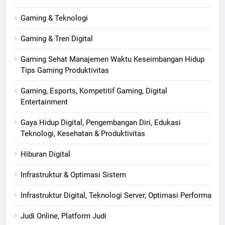
Gaming & Teknologi
Gaming & Tren Digital
Gaming Sehat Manajemen Waktu Keseimbangan Hidup
Tips Gaming Produktivitas
Gaming, Esports, Kompetitif Gaming, Digital
Entertainment
Gaya Hidup Digital, Pengembangan Diri, Edukasi
Teknologi, Kesehatan & Produktivitas
Hiburan Digital
Infrastruktur & Optimasi Sistem
Infrastruktur Digital, Teknologi Server, Optimasi Performa
Judi Online, Platform Judi