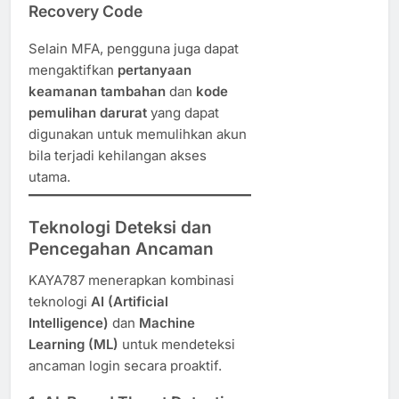
Recovery Code
Selain MFA, pengguna juga dapat
mengaktifkan
pertanyaan
keamanan tambahan
dan
kode
pemulihan darurat
yang dapat
digunakan untuk memulihkan akun
bila terjadi kehilangan akses
utama.
Teknologi Deteksi dan
Pencegahan Ancaman
KAYA787 menerapkan kombinasi
teknologi
AI (Artificial
Intelligence)
dan
Machine
Learning (ML)
untuk mendeteksi
ancaman login secara proaktif.