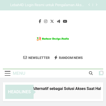
Skip
Panduan Lengkap Daftar Edwinslot dari Awal
to
hingga Selesai
content
Panduan Lengkap Daftar Lebah4D dari Awal
hingga Siap Digunakan
EDWINSLOT Link Alternatif sebagai Solusi Akses
Saat Halaman Utama Tidak Stabil
Lebah4D Login Resmi untuk Pengalaman Akses
yang Lebih Stabil dan Aman
Panduan Lengkap Daftar Edwinslot dari Awal
hingga Selesai
Audace Design
Temukan Inspirasi Desain Interior Dan
Panduan Lengkap Daftar Lebah4D dari Awal
NEWSLETTER
RANDOM NEWS
Studio
hingga Siap Digunakan
Eksterior Dari Audace Design Studio.
MENU
WINSLOT Link Alternatif sebagai Solusi Akses Saat Halaman 
HEADLINES
Month Ago