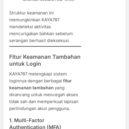
Struktur keamanan ini
memungkinkan KAYA787
mendeteksi aktivitas
mencurigakan bahkan sebelum
serangan berhasil dieksekusi.
Fitur Keamanan Tambahan
untuk Login
KAYA787 melengkapi sistem
loginnya dengan berbagai
fitur
keamanan tambahan
yang
dirancang untuk mencegah akses
tidak sah dan memperkuat lapisan
perlindungan akun pengguna.
1. Multi-Factor
Authentication (MFA)