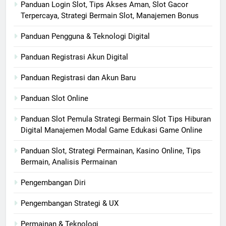
Panduan Login Slot, Tips Akses Aman, Slot Gacor
Terpercaya, Strategi Bermain Slot, Manajemen Bonus
Panduan Pengguna & Teknologi Digital
Panduan Registrasi Akun Digital
Panduan Registrasi dan Akun Baru
Panduan Slot Online
Panduan Slot Pemula Strategi Bermain Slot Tips Hiburan
Digital Manajemen Modal Game Edukasi Game Online
Panduan Slot, Strategi Permainan, Kasino Online, Tips
Bermain, Analisis Permainan
Pengembangan Diri
Pengembangan Strategi & UX
Permainan & Teknologi