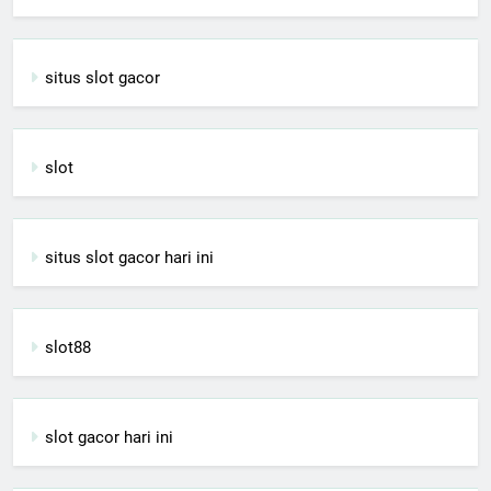
situs slot gacor
slot
situs slot gacor hari ini
slot88
slot gacor hari ini