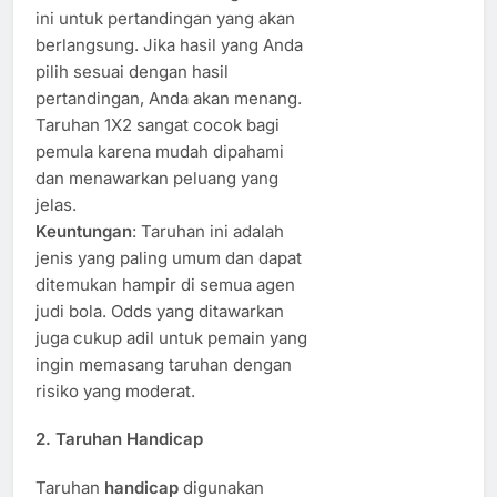
ini untuk pertandingan yang akan
berlangsung. Jika hasil yang Anda
pilih sesuai dengan hasil
pertandingan, Anda akan menang.
Taruhan 1X2 sangat cocok bagi
pemula karena mudah dipahami
dan menawarkan peluang yang
jelas.
Keuntungan
: Taruhan ini adalah
jenis yang paling umum dan dapat
ditemukan hampir di semua agen
judi bola. Odds yang ditawarkan
juga cukup adil untuk pemain yang
ingin memasang taruhan dengan
risiko yang moderat.
2.
Taruhan Handicap
Taruhan
handicap
digunakan