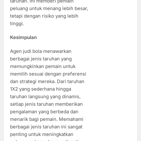
taruhan. Ini memberi pemain
peluang untuk menang lebih besar,
tetapi dengan risiko yang lebih
tinggi.
Kesimpulan
Agen judi bola menawarkan
berbagai jenis taruhan yang
memungkinkan pemain untuk
memilih sesuai dengan preferensi
dan strategi mereka. Dari taruhan
1X2 yang sederhana hingga
taruhan langsung yang dinamis,
setiap jenis taruhan memberikan
pengalaman yang berbeda dan
menarik bagi pemain. Memahami
berbagai jenis taruhan ini sangat
penting untuk meningkatkan