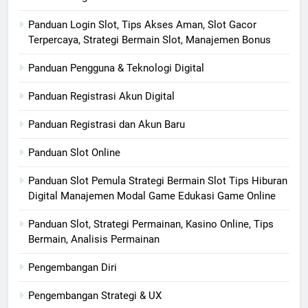
Panduan Login Slot, Tips Akses Aman, Slot Gacor
Terpercaya, Strategi Bermain Slot, Manajemen Bonus
Panduan Pengguna & Teknologi Digital
Panduan Registrasi Akun Digital
Panduan Registrasi dan Akun Baru
Panduan Slot Online
Panduan Slot Pemula Strategi Bermain Slot Tips Hiburan
Digital Manajemen Modal Game Edukasi Game Online
Panduan Slot, Strategi Permainan, Kasino Online, Tips
Bermain, Analisis Permainan
Pengembangan Diri
Pengembangan Strategi & UX