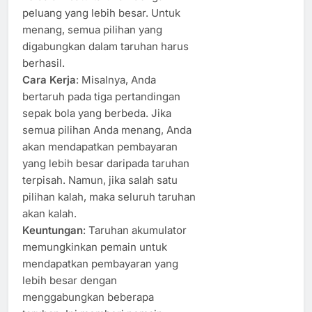
peluang yang lebih besar. Untuk
menang, semua pilihan yang
digabungkan dalam taruhan harus
berhasil.
Cara Kerja
: Misalnya, Anda
bertaruh pada tiga pertandingan
sepak bola yang berbeda. Jika
semua pilihan Anda menang, Anda
akan mendapatkan pembayaran
yang lebih besar daripada taruhan
terpisah. Namun, jika salah satu
pilihan kalah, maka seluruh taruhan
akan kalah.
Keuntungan
: Taruhan akumulator
memungkinkan pemain untuk
mendapatkan pembayaran yang
lebih besar dengan
menggabungkan beberapa