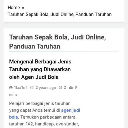
Home
Taruhan Sepak Bola, Judi Online, Panduan Taruhan
Taruhan Sepak Bola, Judi Online,
Panduan Taruhan
Mengenal Berbagai Jenis
Taruhan yang Ditawarkan
oleh Agen Judi Bola
1faa1c4
2 years ago
0
9
mins
Pelajari berbagai jenis taruhan
yang dapat Anda temui di
agen judi
bola
. Temukan perbedaan antara
taruhan 1X2, handicap, over/under,