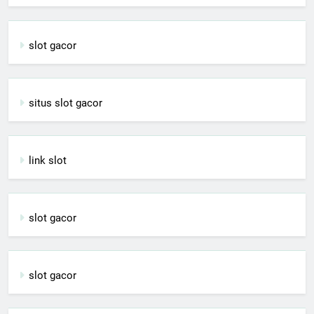
slot gacor
situs slot gacor
link slot
slot gacor
slot gacor