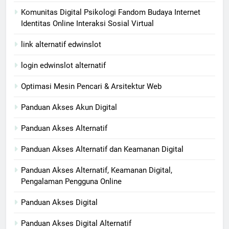
Komunitas Digital Psikologi Fandom Budaya Internet
Identitas Online Interaksi Sosial Virtual
link alternatif edwinslot
login edwinslot alternatif
Optimasi Mesin Pencari & Arsitektur Web
Panduan Akses Akun Digital
Panduan Akses Alternatif
Panduan Akses Alternatif dan Keamanan Digital
Panduan Akses Alternatif, Keamanan Digital,
Pengalaman Pengguna Online
Panduan Akses Digital
Panduan Akses Digital Alternatif