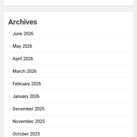
Archives
June 2026
May 2026
April 2026
March 2026
February 2026
January 2026
December 2025
November 2025
October 2025