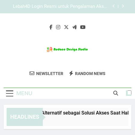
Skip
Panduan Lengkap Daftar Edwinslot dari Awal
to
hingga Selesai
content
Panduan Lengkap Daftar Lebah4D dari Awal
hingga Siap Digunakan
EDWINSLOT Link Alternatif sebagai Solusi Akses
Saat Halaman Utama Tidak Stabil
Lebah4D Login Resmi untuk Pengalaman Akses
yang Lebih Stabil dan Aman
Panduan Lengkap Daftar Edwinslot dari Awal
hingga Selesai
Audace Design
Temukan Inspirasi Desain Interior Dan
Panduan Lengkap Daftar Lebah4D dari Awal
NEWSLETTER
RANDOM NEWS
Studio
hingga Siap Digunakan
Eksterior Dari Audace Design Studio.
MENU
WINSLOT Link Alternatif sebagai Solusi Akses Saat Halaman U
HEADLINES
onths Ago