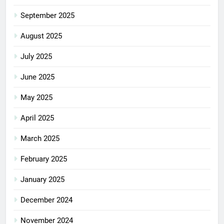
September 2025
August 2025
July 2025
June 2025
May 2025
April 2025
March 2025
February 2025
January 2025
December 2024
November 2024