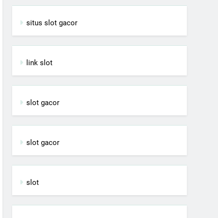
situs slot gacor
link slot
slot gacor
slot gacor
slot