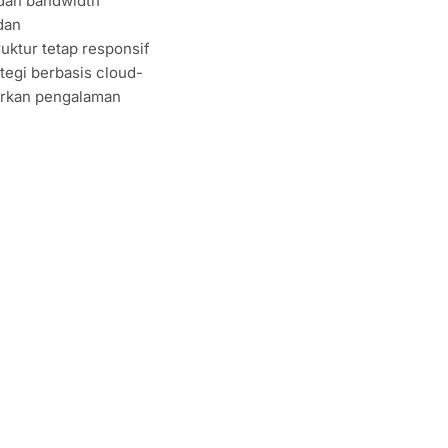
 dan bandwidth
dan
uktur tetap responsif
ategi berbasis cloud-
dirkan pengalaman