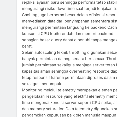
replika layanan baru sehingga performa tetap stabi
mengurangi risiko downtime saat terjadi lonjakan tr
Caching juga berperan besar dalam efisiensi reso
menyediakan data dari penyimpanan sementara sis
mengurangi permintaan langsung ke backend.Cac
konsumsi CPU lebih rendah dan memori backend le
sebagian besar query dapat dipenuhi tanpa mengek
berat.
Selain autoscaling teknik throttling digunakan sebag
banyak permintaan datang secara bersamaan.Throt
jumlah permintaan sekaligus menjaga server tetap
kapasitas aman sehingga overheating resource dap
tetap responsif karena permintaan diproses dalam 
sekaligus menumpuk.
Monitoring melalui telemetry merupakan elemen pe
pengelolaan resource yang efektif.Telemetry membe
time mengenai kondisi server seperti CPU spike, an
dan memory saturation.Data telemetry digunakan s
pengambilan keputusan baik oleh manusia maupun 