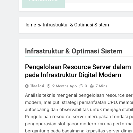
Home
Infrastruktur & Optimasi Sistem
Infrastruktur & Optimasi Sistem
Pengelolaan Resource Server dalam 
pada Infrastruktur Digital Modern
1faa1c4
9 Months Ago
0
7 Mins
Analisis teknis mengenai pengelolaan resource ser
modern, meliputi strategi pemanfaatan CPU, memori
autoscaling dan observabilitas untuk menjaga stabil
Pengelolaan resource server merupakan fondasi p
pengoperasian slot gacor modern karena performa
bergantung pada bagaimana kapasitas server dima