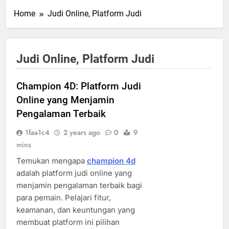
Home
Judi Online, Platform Judi
Judi Online, Platform Judi
Champion 4D: Platform Judi
Online yang Menjamin
Pengalaman Terbaik
1faa1c4
2 years ago
0
9
mins
Temukan mengapa
champion 4d
adalah platform judi online yang
menjamin pengalaman terbaik bagi
para pemain. Pelajari fitur,
keamanan, dan keuntungan yang
membuat platform ini pilihan