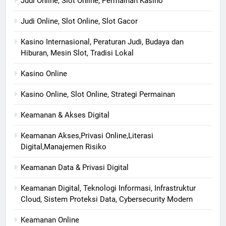
Judi Online, Slot Online, Permainan Kasino
Judi Online, Slot Online, Slot Gacor
Kasino Internasional, Peraturan Judi, Budaya dan
Hiburan, Mesin Slot, Tradisi Lokal
Kasino Online
Kasino Online, Slot Online, Strategi Permainan
Keamanan & Akses Digital
Keamanan Akses,Privasi Online,Literasi
Digital,Manajemen Risiko
Keamanan Data & Privasi Digital
Keamanan Digital, Teknologi Informasi, Infrastruktur
Cloud, Sistem Proteksi Data, Cybersecurity Modern
Keamanan Online