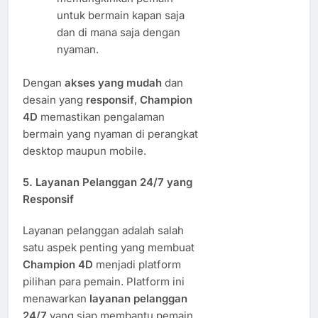
untuk bermain kapan saja
dan di mana saja dengan
nyaman.
Dengan
akses yang mudah
dan
desain yang
responsif
,
Champion
4D
memastikan pengalaman
bermain yang nyaman di perangkat
desktop maupun mobile.
5.
Layanan Pelanggan 24/7 yang
Responsif
Layanan pelanggan adalah salah
satu aspek penting yang membuat
Champion 4D
menjadi platform
pilihan para pemain. Platform ini
menawarkan
layanan pelanggan
24/7
yang siap membantu pemain