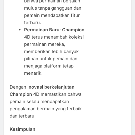
bahwa permainan berjalan
mulus tanpa gangguan dan
pemain mendapatkan fitur
terbaru.
Permainan Baru:
Champion
4D
terus menambah koleksi
permainan mereka,
memberikan lebih banyak
pilihan untuk pemain dan
menjaga platform tetap
menarik.
Dengan
inovasi berkelanjutan
,
Champion 4D
memastikan bahwa
pemain selalu mendapatkan
pengalaman bermain yang terbaik
dan terbaru.
Kesimpulan