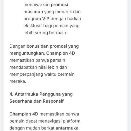
menawarkan
promosi
musiman
yang menarik dan
program
VIP
dengan hadiah
eksklusif bagi pemain yang
lebih sering bermain.
Dengan
bonus dan promosi yang
menguntungkan
,
Champion 4D
memastikan bahwa pemain
mendapatkan nilai lebih dan
memperpanjang waktu bermain
mereka.
4.
Antarmuka Pengguna yang
Sederhana dan Responsif
Champion 4D
memastikan bahwa
pemain dapat menavigasi platform
dengan mudah berkat
antarmuka