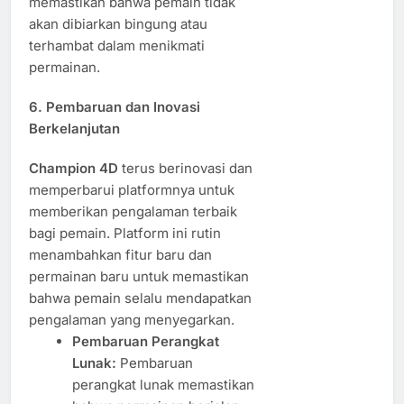
memastikan bahwa pemain tidak
akan dibiarkan bingung atau
terhambat dalam menikmati
permainan.
6.
Pembaruan dan Inovasi
Berkelanjutan
Champion 4D
terus berinovasi dan
memperbarui platformnya untuk
memberikan pengalaman terbaik
bagi pemain. Platform ini rutin
menambahkan fitur baru dan
permainan baru untuk memastikan
bahwa pemain selalu mendapatkan
pengalaman yang menyegarkan.
Pembaruan Perangkat
Lunak:
Pembaruan
perangkat lunak memastikan