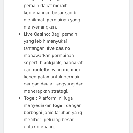
pemain dapat meraih
kemenangan besar sambil
menikmati permainan yang
menyenangkan.
Live Casino:
Bagi pemain
yang lebih menyukai
tantangan,
live casino
menawarkan permainan
seperti
blackjack
,
baccarat
,
dan
roulette
, yang memberi
kesempatan untuk bermain
dengan dealer langsung dan
menerapkan strategi.
Togel:
Platform ini juga
menyediakan
togel
, dengan
berbagai jenis taruhan yang
memberi peluang besar
untuk menang.