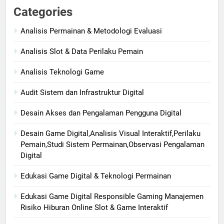
Categories
Analisis Permainan & Metodologi Evaluasi
Analisis Slot & Data Perilaku Pemain
Analisis Teknologi Game
Audit Sistem dan Infrastruktur Digital
Desain Akses dan Pengalaman Pengguna Digital
Desain Game Digital,Analisis Visual Interaktif,Perilaku
Pemain,Studi Sistem Permainan,Observasi Pengalaman
Digital
Edukasi Game Digital & Teknologi Permainan
Edukasi Game Digital Responsible Gaming Manajemen
Risiko Hiburan Online Slot & Game Interaktif