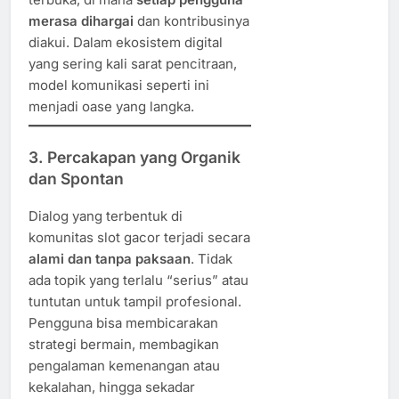
merasa dihargai
dan kontribusinya
diakui. Dalam ekosistem digital
yang sering kali sarat pencitraan,
model komunikasi seperti ini
menjadi oase yang langka.
3.
Percakapan yang Organik
dan Spontan
Dialog yang terbentuk di
komunitas slot gacor terjadi secara
alami dan tanpa paksaan
. Tidak
ada topik yang terlalu “serius” atau
tuntutan untuk tampil profesional.
Pengguna bisa membicarakan
strategi bermain, membagikan
pengalaman kemenangan atau
kekalahan, hingga sekadar