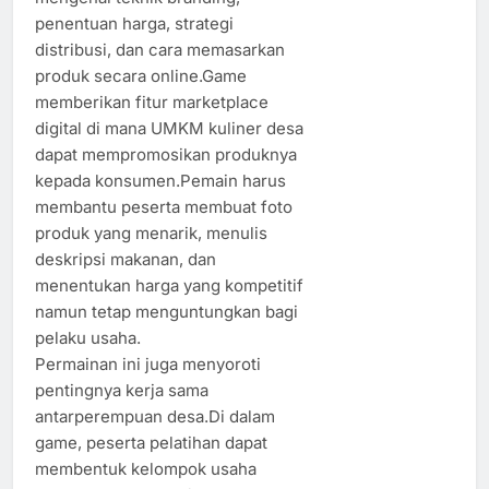
penentuan harga, strategi
distribusi, dan cara memasarkan
produk secara online.Game
memberikan fitur marketplace
digital di mana UMKM kuliner desa
dapat mempromosikan produknya
kepada konsumen.Pemain harus
membantu peserta membuat foto
produk yang menarik, menulis
deskripsi makanan, dan
menentukan harga yang kompetitif
namun tetap menguntungkan bagi
pelaku usaha.
Permainan ini juga menyoroti
pentingnya kerja sama
antarperempuan desa.Di dalam
game, peserta pelatihan dapat
membentuk kelompok usaha