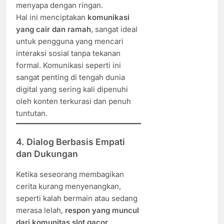
menyapa dengan ringan.
Hal ini menciptakan
komunikasi
yang cair dan ramah
, sangat ideal
untuk pengguna yang mencari
interaksi sosial tanpa tekanan
formal. Komunikasi seperti ini
sangat penting di tengah dunia
digital yang sering kali dipenuhi
oleh konten terkurasi dan penuh
tuntutan.
4.
Dialog Berbasis Empati
dan Dukungan
Ketika seseorang membagikan
cerita kurang menyenangkan,
seperti kalah bermain atau sedang
merasa lelah,
respon yang muncul
dari komunitas slot gacor