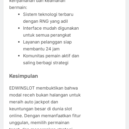
kenyamanan dan keamanan
bermain:
Sistem teknologi terbaru
dengan RNG yang adil
Interface mudah digunakan
untuk semua perangkat
Layanan pelanggan siap
membantu 24 jam
Komunitas pemain aktif dan
saling berbagi strategi
Kesimpulan
EDWINSLOT membuktikan bahwa
modal receh bukan halangan untuk
meraih auto jackpot dan
keuntungan besar di dunia slot
online. Dengan memanfaatkan fitur
unggulan, memilih permainan