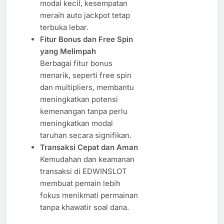
modal kecil, kesempatan
meraih auto jackpot tetap
terbuka lebar.
Fitur Bonus dan Free Spin
yang Melimpah
Berbagai fitur bonus
menarik, seperti free spin
dan multipliers, membantu
meningkatkan potensi
kemenangan tanpa perlu
meningkatkan modal
taruhan secara signifikan.
Transaksi Cepat dan Aman
Kemudahan dan keamanan
transaksi di EDWINSLOT
membuat pemain lebih
fokus menikmati permainan
tanpa khawatir soal dana.