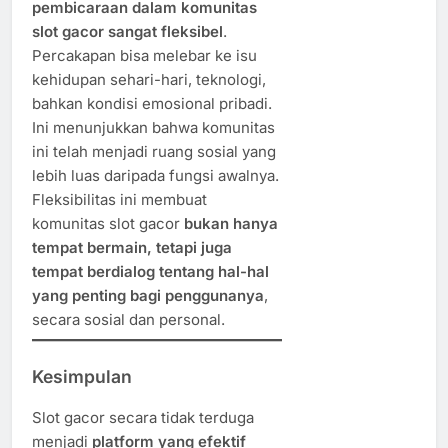
pembicaraan dalam komunitas
slot gacor sangat fleksibel
.
Percakapan bisa melebar ke isu
kehidupan sehari-hari, teknologi,
bahkan kondisi emosional pribadi.
Ini menunjukkan bahwa komunitas
ini telah menjadi ruang sosial yang
lebih luas daripada fungsi awalnya.
Fleksibilitas ini membuat
komunitas slot gacor
bukan hanya
tempat bermain, tetapi juga
tempat berdialog tentang hal-hal
yang penting bagi penggunanya
,
secara sosial dan personal.
Kesimpulan
Slot gacor secara tidak terduga
menjadi
platform yang efektif