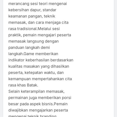
merancang sesi teori mengenai
kebersihan dapur, standar
keamanan pangan, teknik
memasak, dan cara menjaga cita
rasa tradisional.Melalui sesi
praktik, pemain mengajari peserta
memasak langsung dengan
panduan langkah demi
langkah.Game memberikan
indikator keberhasilan berdasarkan
kualitas masakan yang dihasilkan
peserta, ketepatan waktu, dan
kemampuan mempertahankan cita
rasa khas Batak.
Selain keterampilan memasak,
permainan juga memberikan porsi
besar pada aspek bisnis.Pemain
diwajibkan mengajarkan peserta
mengenai teknik branding,