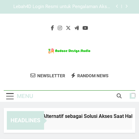
Skip
Panduan Lengkap Daftar Edwinslot dari Awal
to
hingga Selesai
content
Panduan Lengkap Daftar Lebah4D dari Awal
hingga Siap Digunakan
EDWINSLOT Link Alternatif sebagai Solusi Akses
Saat Halaman Utama Tidak Stabil
Lebah4D Login Resmi untuk Pengalaman Akses
yang Lebih Stabil dan Aman
Panduan Lengkap Daftar Edwinslot dari Awal
hingga Selesai
Audace Design
Temukan Inspirasi Desain Interior Dan
Panduan Lengkap Daftar Lebah4D dari Awal
NEWSLETTER
RANDOM NEWS
Studio
hingga Siap Digunakan
Eksterior Dari Audace Design Studio.
MENU
WINSLOT Link Alternatif sebagai Solusi Akses Saat Halaman U
HEADLINES
Month Ago