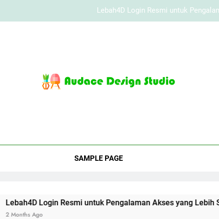
Lebah4D Login Resmi untuk Pengalam
Panduan Lengkap Daft
Panduan Lengkap Daftar Leb
EDWINSLOT Link Alternatif sebagai Solusi A
Lebah4D Login Resmi untuk Pengalam
Panduan Lengkap Daft
ace Design Studio
spirasi Desain Interior Dan Eksterior Dari Audace Design Studi
Panduan Lengkap Daftar Leb
SAMPLE PAGE
gin Resmi untuk Pengalaman Akses yang Lebih Stabil dan Am