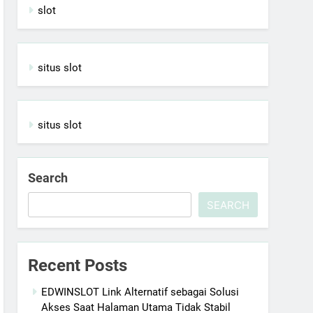
slot
situs slot
situs slot
Search
SEARCH
Recent Posts
EDWINSLOT Link Alternatif sebagai Solusi
Akses Saat Halaman Utama Tidak Stabil