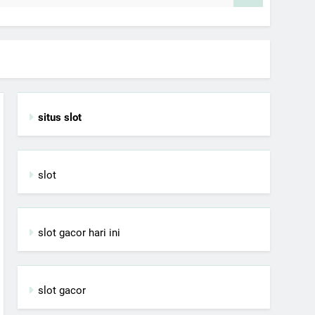
situs slot
slot
slot gacor hari ini
slot gacor