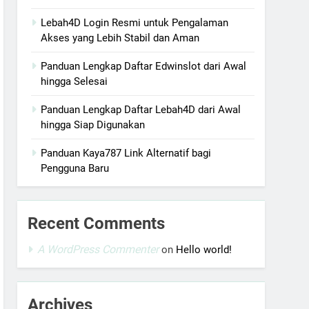
Lebah4D Login Resmi untuk Pengalaman
Akses yang Lebih Stabil dan Aman
Panduan Lengkap Daftar Edwinslot dari Awal
hingga Selesai
Panduan Lengkap Daftar Lebah4D dari Awal
hingga Siap Digunakan
Panduan Kaya787 Link Alternatif bagi
Pengguna Baru
Recent Comments
A WordPress Commenter
on
Hello world!
Archives