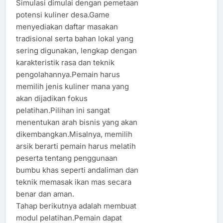
Simulasi dimulai dengan pemetaan
potensi kuliner desa.Game
menyediakan daftar masakan
tradisional serta bahan lokal yang
sering digunakan, lengkap dengan
karakteristik rasa dan teknik
pengolahannya.Pemain harus
memilih jenis kuliner mana yang
akan dijadikan fokus
pelatihan.Pilihan ini sangat
menentukan arah bisnis yang akan
dikembangkan.Misalnya, memilih
arsik berarti pemain harus melatih
peserta tentang penggunaan
bumbu khas seperti andaliman dan
teknik memasak ikan mas secara
benar dan aman.
Tahap berikutnya adalah membuat
modul pelatihan.Pemain dapat