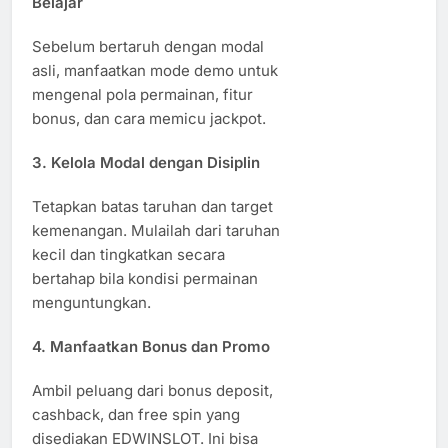
Belajar
Sebelum bertaruh dengan modal
asli, manfaatkan mode demo untuk
mengenal pola permainan, fitur
bonus, dan cara memicu jackpot.
3. Kelola Modal dengan Disiplin
Tetapkan batas taruhan dan target
kemenangan. Mulailah dari taruhan
kecil dan tingkatkan secara
bertahap bila kondisi permainan
menguntungkan.
4. Manfaatkan Bonus dan Promo
Ambil peluang dari bonus deposit,
cashback, dan free spin yang
disediakan EDWINSLOT. Ini bisa