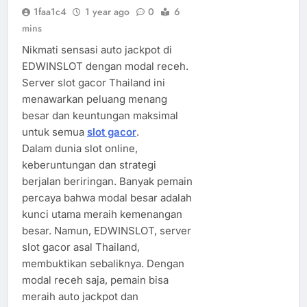
1faa1c4
1 year ago
0
6
mins
Nikmati sensasi auto jackpot di
EDWINSLOT dengan modal receh.
Server slot gacor Thailand ini
menawarkan peluang menang
besar dan keuntungan maksimal
untuk semua
slot gacor
.
Dalam dunia slot online,
keberuntungan dan strategi
berjalan beriringan. Banyak pemain
percaya bahwa modal besar adalah
kunci utama meraih kemenangan
besar. Namun, EDWINSLOT, server
slot gacor asal Thailand,
membuktikan sebaliknya. Dengan
modal receh saja, pemain bisa
meraih auto jackpot dan