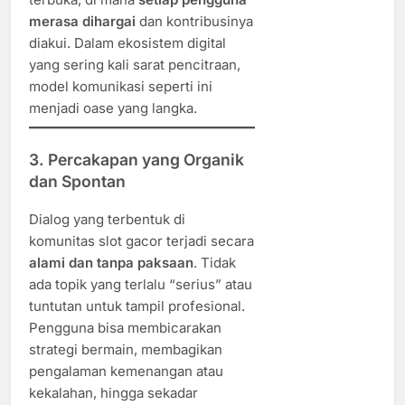
merasa dihargai
dan kontribusinya
diakui. Dalam ekosistem digital
yang sering kali sarat pencitraan,
model komunikasi seperti ini
menjadi oase yang langka.
3.
Percakapan yang Organik
dan Spontan
Dialog yang terbentuk di
komunitas slot gacor terjadi secara
alami dan tanpa paksaan
. Tidak
ada topik yang terlalu “serius” atau
tuntutan untuk tampil profesional.
Pengguna bisa membicarakan
strategi bermain, membagikan
pengalaman kemenangan atau
kekalahan, hingga sekadar