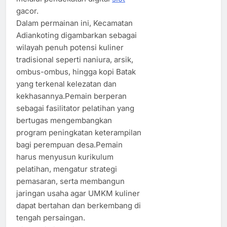
gacor.
Dalam permainan ini, Kecamatan
Adiankoting digambarkan sebagai
wilayah penuh potensi kuliner
tradisional seperti naniura, arsik,
ombus-ombus, hingga kopi Batak
yang terkenal kelezatan dan
kekhasannya.Pemain berperan
sebagai fasilitator pelatihan yang
bertugas mengembangkan
program peningkatan keterampilan
bagi perempuan desa.Pemain
harus menyusun kurikulum
pelatihan, mengatur strategi
pemasaran, serta membangun
jaringan usaha agar UMKM kuliner
dapat bertahan dan berkembang di
tengah persaingan.