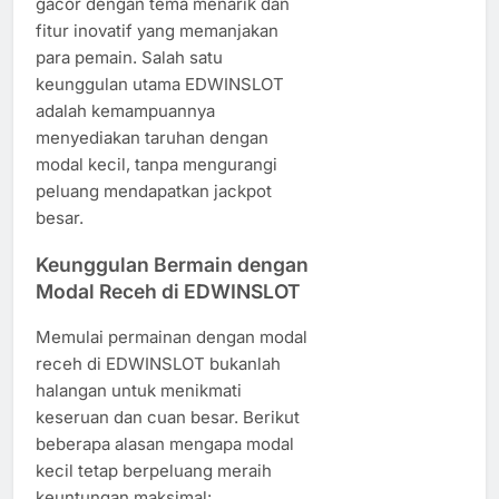
gacor dengan tema menarik dan
fitur inovatif yang memanjakan
para pemain. Salah satu
keunggulan utama EDWINSLOT
adalah kemampuannya
menyediakan taruhan dengan
modal kecil, tanpa mengurangi
peluang mendapatkan jackpot
besar.
Keunggulan Bermain dengan
Modal Receh di EDWINSLOT
Memulai permainan dengan modal
receh di EDWINSLOT bukanlah
halangan untuk menikmati
keseruan dan cuan besar. Berikut
beberapa alasan mengapa modal
kecil tetap berpeluang meraih
keuntungan maksimal: