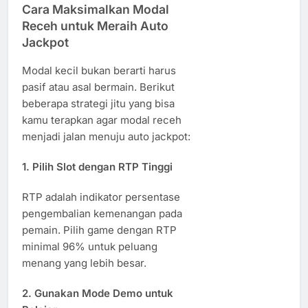
Cara Maksimalkan Modal
Receh untuk Meraih Auto
Jackpot
Modal kecil bukan berarti harus
pasif atau asal bermain. Berikut
beberapa strategi jitu yang bisa
kamu terapkan agar modal receh
menjadi jalan menuju auto jackpot:
1. Pilih Slot dengan RTP Tinggi
RTP adalah indikator persentase
pengembalian kemenangan pada
pemain. Pilih game dengan RTP
minimal 96% untuk peluang
menang yang lebih besar.
2. Gunakan Mode Demo untuk