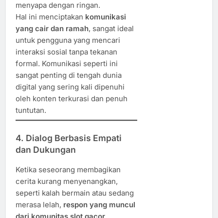
menyapa dengan ringan.
Hal ini menciptakan
komunikasi
yang cair dan ramah
, sangat ideal
untuk pengguna yang mencari
interaksi sosial tanpa tekanan
formal. Komunikasi seperti ini
sangat penting di tengah dunia
digital yang sering kali dipenuhi
oleh konten terkurasi dan penuh
tuntutan.
4.
Dialog Berbasis Empati
dan Dukungan
Ketika seseorang membagikan
cerita kurang menyenangkan,
seperti kalah bermain atau sedang
merasa lelah,
respon yang muncul
dari komunitas slot gacor