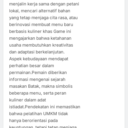
menjalin kerja sama dengan petani
lokal, mencari alternatif bahan
yang tetap menjaga cita rasa, atau
berinovasi membuat menu baru
berbasis kuliner khas Game ini
mengajarkan bahwa ketahanan
usaha membutuhkan kreativitas
dan adaptasi berkelanjutan.
Aspek kebudayaan mendapat
perhatian besar dalam
permainan.Pemain diberikan
informasi mengenai sejarah
masakan Batak, makna simbolis
beberapa menu, serta peran
kuliner dalam adat
istiadat.Pendekatan ini memastikan
bahwa pelatihan UMKM tidak
hanya berorientasi pada
keuntungan, tetapi tetap menjaga