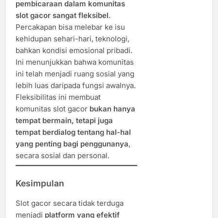
pembicaraan dalam komunitas
slot gacor sangat fleksibel
.
Percakapan bisa melebar ke isu
kehidupan sehari-hari, teknologi,
bahkan kondisi emosional pribadi.
Ini menunjukkan bahwa komunitas
ini telah menjadi ruang sosial yang
lebih luas daripada fungsi awalnya.
Fleksibilitas ini membuat
komunitas slot gacor
bukan hanya
tempat bermain, tetapi juga
tempat berdialog tentang hal-hal
yang penting bagi penggunanya
,
secara sosial dan personal.
Kesimpulan
Slot gacor secara tidak terduga
menjadi
platform yang efektif