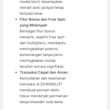
modal kecil, kesempatan
meraih auto jackpot tetap
terbuka lebar.
Fitur Bonus dan Free Spin
yang Melimpah
Berbagai fitur bonus
menarik, seperti free spin
dan multipliers, membantu
meningkatkan potensi
kemenangan tanpa perlu
meningkatkan modal
taruhan secara signifikan.
Transaksi Cepat dan Aman
Kemudahan dan keamanan
transaksi di EDWINSLOT
membuat pemain lebih
fokus menikmati permainan
tanpa khawatir soal dana.