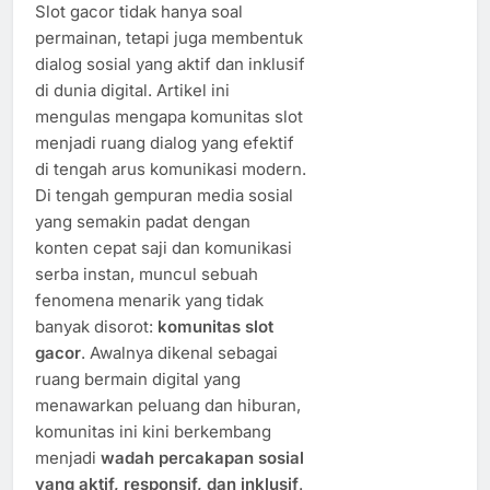
Slot gacor tidak hanya soal
permainan, tetapi juga membentuk
dialog sosial yang aktif dan inklusif
di dunia digital. Artikel ini
mengulas mengapa komunitas slot
menjadi ruang dialog yang efektif
di tengah arus komunikasi modern.
Di tengah gempuran media sosial
yang semakin padat dengan
konten cepat saji dan komunikasi
serba instan, muncul sebuah
fenomena menarik yang tidak
banyak disorot:
komunitas slot
gacor
. Awalnya dikenal sebagai
ruang bermain digital yang
menawarkan peluang dan hiburan,
komunitas ini kini berkembang
menjadi
wadah percakapan sosial
yang aktif, responsif, dan inklusif
.