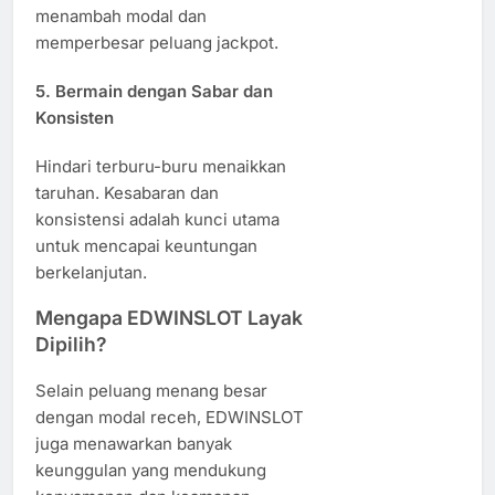
menambah modal dan
memperbesar peluang jackpot.
5. Bermain dengan Sabar dan
Konsisten
Hindari terburu-buru menaikkan
taruhan. Kesabaran dan
konsistensi adalah kunci utama
untuk mencapai keuntungan
berkelanjutan.
Mengapa EDWINSLOT Layak
Dipilih?
Selain peluang menang besar
dengan modal receh, EDWINSLOT
juga menawarkan banyak
keunggulan yang mendukung