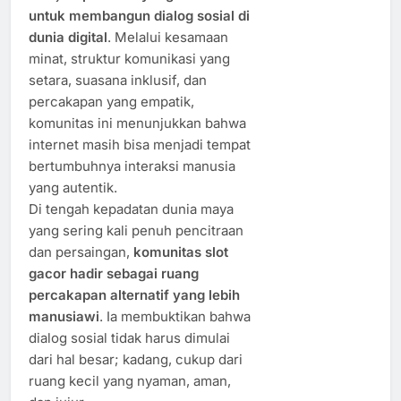
untuk membangun dialog sosial di
dunia digital
. Melalui kesamaan
minat, struktur komunikasi yang
setara, suasana inklusif, dan
percakapan yang empatik,
komunitas ini menunjukkan bahwa
internet masih bisa menjadi tempat
bertumbuhnya interaksi manusia
yang autentik.
Di tengah kepadatan dunia maya
yang sering kali penuh pencitraan
dan persaingan,
komunitas slot
gacor hadir sebagai ruang
percakapan alternatif yang lebih
manusiawi
. Ia membuktikan bahwa
dialog sosial tidak harus dimulai
dari hal besar; kadang, cukup dari
ruang kecil yang nyaman, aman,