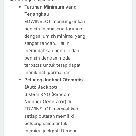
Taruhan Minimum yang
Terjangkau
EDWINSLOT memungkinkan
pemain memasang taruhan
dengan jumlah minimal yang
sangat rendah. Hal ini
memudahkan pemula dan
pemain dengan modal
terbatas untuk tetap dapat
menikmati permainan.
Peluang Jackpot Otomatis
(Auto Jackpot)
Sistem RNG (Random
Number Generator) di
EDWINSLOT memastikan
setiap putaran memiliki
peluang sama untuk
memicu jackpot. Dengan