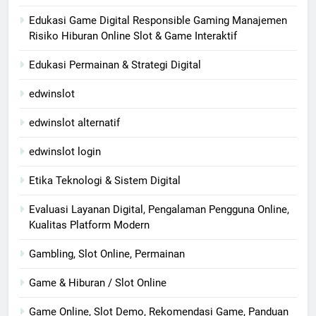
Edukasi Game Digital Responsible Gaming Manajemen
Risiko Hiburan Online Slot & Game Interaktif
Edukasi Permainan & Strategi Digital
edwinslot
edwinslot alternatif
edwinslot login
Etika Teknologi & Sistem Digital
Evaluasi Layanan Digital, Pengalaman Pengguna Online,
Kualitas Platform Modern
Gambling, Slot Online, Permainan
Game & Hiburan / Slot Online
Game Online, Slot Demo, Rekomendasi Game, Panduan