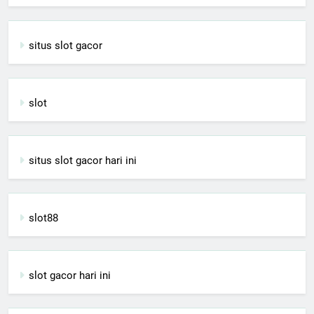
situs slot gacor
slot
situs slot gacor hari ini
slot88
slot gacor hari ini