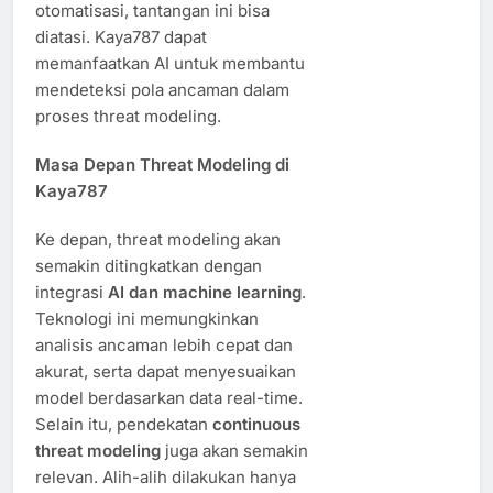
otomatisasi, tantangan ini bisa
diatasi. Kaya787 dapat
memanfaatkan AI untuk membantu
mendeteksi pola ancaman dalam
proses threat modeling.
Masa Depan Threat Modeling di
Kaya787
Ke depan, threat modeling akan
semakin ditingkatkan dengan
integrasi
AI dan machine learning
.
Teknologi ini memungkinkan
analisis ancaman lebih cepat dan
akurat, serta dapat menyesuaikan
model berdasarkan data real-time.
Selain itu, pendekatan
continuous
threat modeling
juga akan semakin
relevan. Alih-alih dilakukan hanya