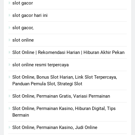
slot gacor
slot gacor hari ini
slot gacor,
slot online
Slot Online | Rekomendasi Harian | Hiburan Akhir Pekan
slot online resmi terpercaya
Slot Online, Bonus Slot Harian, Link Slot Terpercaya,
Panduan Pemula Slot, Strategi Slot
Slot Online, Permainan Gratis, Variasi Permainan
Slot Online, Permainan Kasino, Hiburan Digital, Tips
Bermain
Slot Online, Permainan Kasino, Judi Online