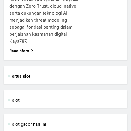
dengan Zero Trust, cloud-native,
serta dukungan teknologi AI
menjadikan threat modeling
sebagai fondasi penting dalam
perjalanan keamanan digital
Kaya787.
Read More
situs slot
slot
slot gacor hari ini