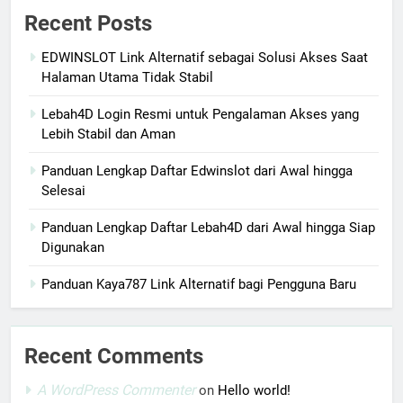
Recent Posts
EDWINSLOT Link Alternatif sebagai Solusi Akses Saat
Halaman Utama Tidak Stabil
Lebah4D Login Resmi untuk Pengalaman Akses yang
Lebih Stabil dan Aman
Panduan Lengkap Daftar Edwinslot dari Awal hingga
Selesai
Panduan Lengkap Daftar Lebah4D dari Awal hingga Siap
Digunakan
Panduan Kaya787 Link Alternatif bagi Pengguna Baru
Recent Comments
A WordPress Commenter
on
Hello world!