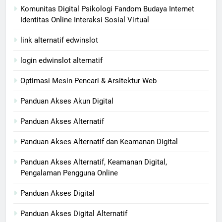
Komunitas Digital Psikologi Fandom Budaya Internet
Identitas Online Interaksi Sosial Virtual
link alternatif edwinslot
login edwinslot alternatif
Optimasi Mesin Pencari & Arsitektur Web
Panduan Akses Akun Digital
Panduan Akses Alternatif
Panduan Akses Alternatif dan Keamanan Digital
Panduan Akses Alternatif, Keamanan Digital,
Pengalaman Pengguna Online
Panduan Akses Digital
Panduan Akses Digital Alternatif