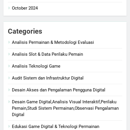
October 2024
Categories
Analisis Permainan & Metodologi Evaluasi
Analisis Slot & Data Perilaku Pemain
Analisis Teknologi Game
Audit Sistem dan Infrastruktur Digital
Desain Akses dan Pengalaman Pengguna Digital
Desain Game Digital,Analisis Visual Interaktif,Perilaku
Pemain,Studi Sistem Permainan,Observasi Pengalaman
Digital
Edukasi Game Digital & Teknologi Permainan