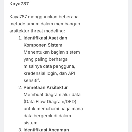
Kaya787
Kaya787 menggunakan beberapa
metode umum dalam membangun
arsitektur threat modeling:
Identifikasi Aset dan
Komponen Sistem
Menentukan bagian sistem
yang paling berharga,
misalnya data pengguna,
kredensial login, dan API
sensitif.
Pemetaan Arsitektur
Membuat diagram alur data
(Data Flow Diagram/DFD)
untuk memahami bagaimana
data bergerak di dalam
sistem.
Identifikasi Ancaman