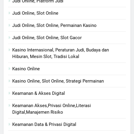
Judi Online, Platform Judi
Judi Online, Slot Online
Judi Online, Slot Online, Permainan Kasino
Judi Online, Slot Online, Slot Gacor
Kasino Internasional, Peraturan Judi, Budaya dan
Hiburan, Mesin Slot, Tradisi Lokal
Kasino Online
Kasino Online, Slot Online, Strategi Permainan
Keamanan & Akses Digital
Keamanan Akses,Privasi Online,Literasi
Digital,Manajemen Risiko
Keamanan Data & Privasi Digital