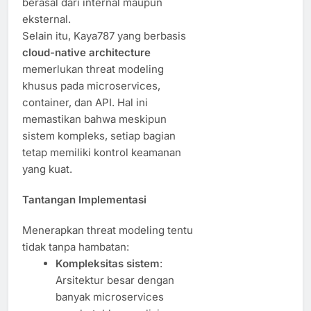
berasal dari internal maupun
eksternal.
Selain itu, Kaya787 yang berbasis
cloud-native architecture
memerlukan threat modeling
khusus pada microservices,
container, dan API. Hal ini
memastikan bahwa meskipun
sistem kompleks, setiap bagian
tetap memiliki kontrol keamanan
yang kuat.
Tantangan Implementasi
Menerapkan threat modeling tentu
tidak tanpa hambatan:
Kompleksitas sistem
:
Arsitektur besar dengan
banyak microservices