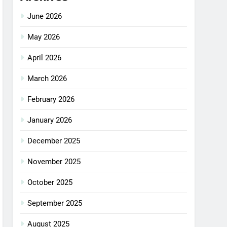
June 2026
May 2026
April 2026
March 2026
February 2026
January 2026
December 2025
November 2025
October 2025
September 2025
August 2025