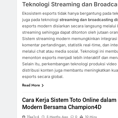
Teknologi Streaming dan Broadca
Ekosistem esports tidak hanya bergantung pada tek
juga pada teknologi
streaming dan broadcasting dig
esports modern disiarkan secara langsung melalui 
streaming sehingga dapat ditonton oleh jutaan oran
Sistem streaming modern memungkinkan integrasi 
komentar pertandingan, statistik real-time, dan int
melalui chat atau media sosial. Teknologi ini mem
menonton esports menjadi lebih interaktif dan mena
Selain itu, perkembangan teknologi produksi video 
distribusi konten juga membantu meningkatkan kual
esports secara global.
Read More
Cara Kerja Sistem Toto Online dalam 
Modern Bersama Champion4D
1faa1c4
5 Months Ago
0
10 Mins