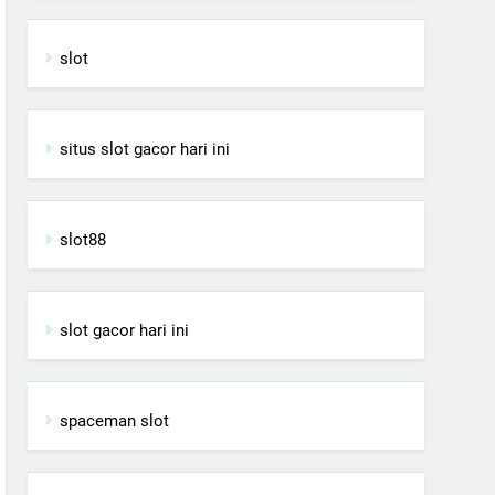
slot
situs slot gacor hari ini
slot88
slot gacor hari ini
spaceman slot