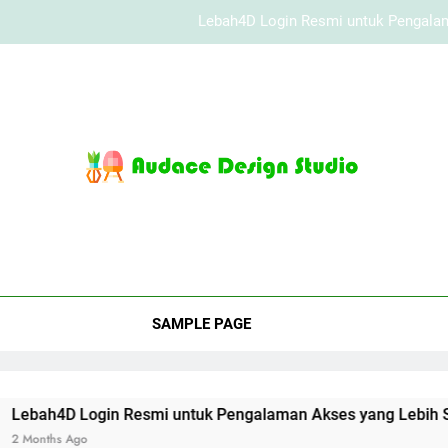
Lebah4D Login Resmi untuk Pengalam
Panduan Lengkap Daft
Panduan Lengkap Daftar Leb
EDWINSLOT Link Alternatif sebagai Solusi A
Lebah4D Login Resmi untuk Pengalam
Panduan Lengkap Daft
ace Design Studio
spirasi Desain Interior Dan Eksterior Dari Audace Design Studi
Panduan Lengkap Daftar Leb
SAMPLE PAGE
ogin Resmi untuk Pengalaman Akses yang Lebih Stabil dan A