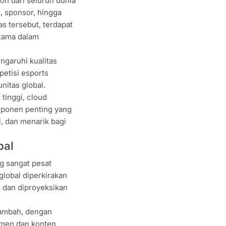
on dari seluruh dunia
m, sponsor, hingga
as tersebut, terdapat
utama dalam
garuhi kualitas
etisi esports
nitas global.
 tinggi, cloud
mponen penting yang
l, dan menarik bagi
bal
g sangat pesat
 global diperkirakan
4
dan diproyeksikan
rtambah, dengan
namen dan konten