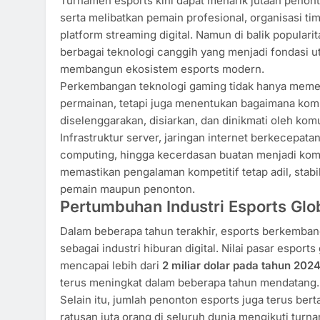
Turnamen esports kini dapat menarik jutaan penont
serta melibatkan pemain profesional, organisasi ti
platform streaming digital. Namun di balik popularit
berbagai teknologi canggih yang menjadi fondasi 
membangun ekosistem esports modern.
Perkembangan teknologi gaming tidak hanya memen
permainan, tetapi juga menentukan bagaimana komp
diselenggarakan, disiarkan, dan dinikmati oleh komu
Infrastruktur server, jaringan internet berkecepatan
computing, hingga kecerdasan buatan menjadi ko
memastikan pengalaman kompetitif tetap adil, stabi
pemain maupun penonton.
Pertumbuhan Industri Esports Glo
Dalam beberapa tahun terakhir, esports berkemban
sebagai industri hiburan digital. Nilai pasar esports
mencapai lebih dari
2 miliar dolar pada tahun 202
terus meningkat dalam beberapa tahun mendatang.
Selain itu, jumlah penonton esports juga terus be
ratusan juta orang di seluruh dunia mengikuti tur