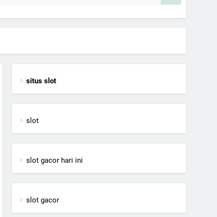
situs slot
slot
slot gacor hari ini
slot gacor