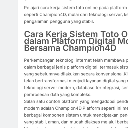
Pelajari cara kerja sistem toto online pada platform
seperti Champion4D, mulai dari teknologi server, 
pengalaman pengguna yang stabil.
Cara Kerja Sistem Toto O
dalam Platform Digital 
Bersama Champion4D
Perkembangan teknologi internet telah membawa 
dalam berbagai jenis platform digital, termasuk si
yang sebelumnya dilakukan secara konvensional.Kin
telah bertransformasi menjadi layanan digital yan
teknologi server modern, database terintegrasi, ser
pemrosesan data yang kompleks.
Salah satu contoh platform yang mengadopsi pende
modern adalah Champion4D.Platform seperti ini 
berbagai komponen sistem untuk menciptakan pe
yang stabil, aman, dan mudah diakses melalui berbag