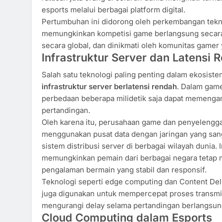
esports melalui berbagai platform digital.
Pertumbuhan ini didorong oleh perkembangan tekn
memungkinkan kompetisi game berlangsung secara 
secara global, dan dinikmati oleh komunitas gamer
Infrastruktur Server dan Latensi 
Salah satu teknologi paling penting dalam ekosiste
infrastruktur server berlatensi rendah
. Dalam game
perbedaan beberapa milidetik saja dapat memengar
pertandingan.
Oleh karena itu, perusahaan game dan penyelengga
menggunakan pusat data dengan jaringan yang sang
sistem distribusi server di berbagai wilayah dunia. I
memungkinkan pemain dari berbagai negara tetap
pengalaman bermain yang stabil dan responsif.
Teknologi seperti edge computing dan Content De
juga digunakan untuk mempercepat proses transmi
mengurangi delay selama pertandingan berlangsun
Cloud Computing dalam Esports