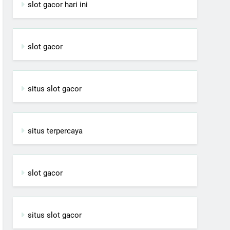
slot gacor hari ini
slot gacor
situs slot gacor
situs terpercaya
slot gacor
situs slot gacor