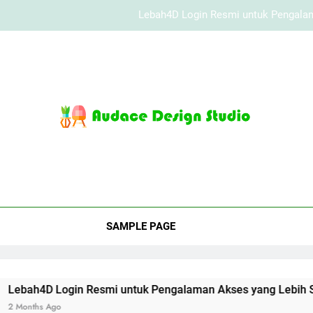
Lebah4D Login Resmi untuk Pengalam
Panduan Lengkap Daft
Panduan Lengkap Daftar Leb
EDWINSLOT Link Alternatif sebagai Solusi A
Lebah4D Login Resmi untuk Pengalam
Panduan Lengkap Daft
ace Design Studio
spirasi Desain Interior Dan Eksterior Dari Audace Design Studi
Panduan Lengkap Daftar Leb
SAMPLE PAGE
D Login Resmi untuk Pengalaman Akses yang Lebih Stabil da
 Ago