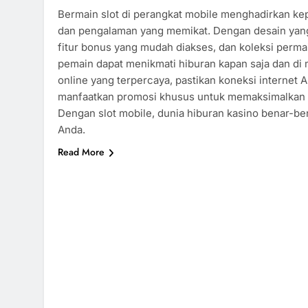
Bermain slot di perangkat mobile menghadirkan kepra
dan pengalaman yang memikat. Dengan desain yan
fitur bonus yang mudah diakses, dan koleksi perma
pemain dapat menikmati hiburan kapan saja dan di m
online yang terpercaya, pastikan koneksi internet A
manfaatkan promosi khusus untuk memaksimalkan
Dengan slot mobile, dunia hiburan kasino benar-b
Anda.
Read More