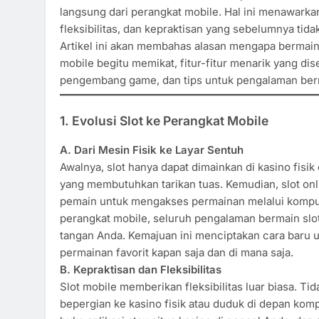
langsung dari perangkat mobile. Hal ini menawark
fleksibilitas, dan kepraktisan yang sebelumnya tida
Artikel ini akan membahas alasan mengapa bermai
mobile begitu memikat, fitur-fitur menarik yang dis
pengembang game, dan tips untuk pengalaman berm
1. Evolusi Slot ke Perangkat Mobile
A. Dari Mesin Fisik ke Layar Sentuh
Awalnya, slot hanya dapat dimainkan di kasino fisi
yang membutuhkan tarikan tuas. Kemudian, slot o
pemain untuk mengakses permainan melalui komput
perangkat mobile, seluruh pengalaman bermain slo
tangan Anda. Kemajuan ini menciptakan cara baru 
permainan favorit kapan saja dan di mana saja.
B. Kepraktisan dan Fleksibilitas
Slot mobile memberikan fleksibilitas luar biasa. Tida
bepergian ke kasino fisik atau duduk di depan kom