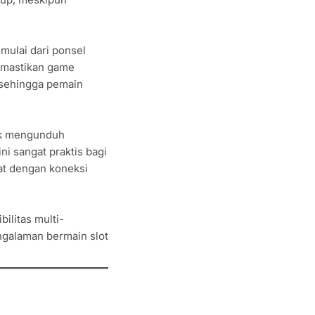
 mulai dari ponsel
emastikan game
, sehingga pemain
uk mengunduh
ni sangat praktis bagi
at dengan koneksi
bilitas multi-
ngalaman bermain slot