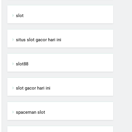
slot
situs slot gacor hari ini
slot88
slot gacor hari ini
spaceman slot