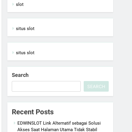
slot
situs slot
situs slot
Search
SEARCH
Recent Posts
EDWINSLOT Link Alternatif sebagai Solusi
Akses Saat Halaman Utama Tidak Stabil