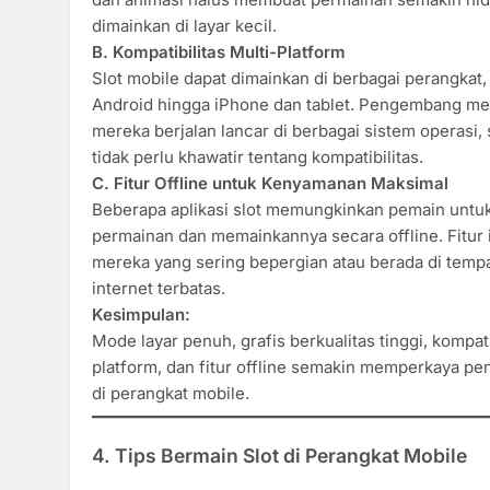
dimainkan di layar kecil.
B. Kompatibilitas Multi-Platform
Slot mobile dapat dimainkan di berbagai perangkat,
Android hingga iPhone dan tablet. Pengembang m
mereka berjalan lancar di berbagai sistem operasi
tidak perlu khawatir tentang kompatibilitas.
C. Fitur Offline untuk Kenyamanan Maksimal
Beberapa aplikasi slot memungkinkan pemain unt
permainan dan memainkannya secara offline. Fitur i
mereka yang sering bepergian atau berada di temp
internet terbatas.
Kesimpulan:
Mode layar penuh, grafis berkualitas tinggi, kompati
platform, dan fitur offline semakin memperkaya pe
di perangkat mobile.
4. Tips Bermain Slot di Perangkat Mobile