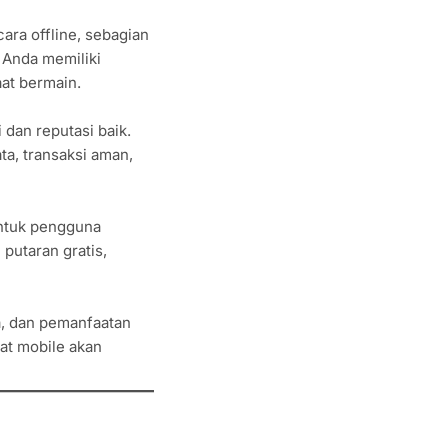
ra offline, sebagian
 Anda memiliki
at bermain.
 dan reputasi baik.
a, transaksi aman,
ntuk pengguna
putaran gratis,
a, dan pemanfaatan
at mobile akan