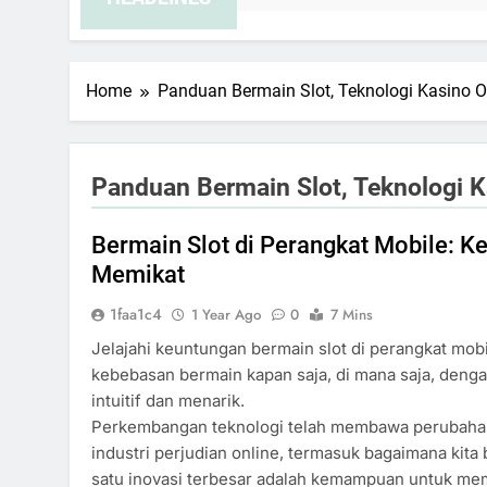
Home
Panduan Bermain Slot, Teknologi Kasino On
Panduan Bermain Slot, Teknologi Ka
Bermain Slot di Perangkat Mobile: K
Memikat
1faa1c4
1 Year Ago
0
7 Mins
Jelajahi keuntungan bermain slot di perangkat mobi
kebebasan bermain kapan saja, di mana saja, den
intuitif dan menarik.
Perkembangan teknologi telah membawa perubaha
industri perjudian online, termasuk bagaimana kita 
satu inovasi terbesar adalah kemampuan untuk mema