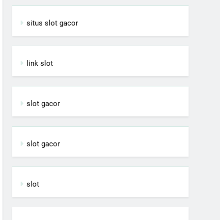
situs slot gacor
link slot
slot gacor
slot gacor
slot