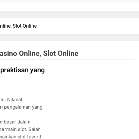
line, Slot Online
sino Online, Slot Online
epraktisan yang
le. Nikmati
gan pengalaman yang
n besar dalam
bermain slot. Salah
inkan slot favorit