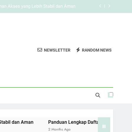
an Akses yang Lebih Stabil dan Aman
ar Edwinslot dari Awal hingga Selesai
ah4D dari Awal hingga Siap Digunakan
kses Saat Halaman Utama Tidak Stabil
NEWSLETTER
RANDOM NEWS
an Akses yang Lebih Stabil dan Aman
ar Edwinslot dari Awal hingga Selesai
o.
ah4D dari Awal hingga Siap Digunakan
n Aman
Panduan Lengkap Daftar Edwinslot dari Awal hin
2 Months Ago