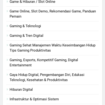
Game & Hiburan / Slot Online
Game Online, Slot Demo, Rekomendasi Game, Panduan
Pemain
Gaming & Teknologi
Gaming & Tren Digital
Gaming Sehat Manajemen Waktu Keseimbangan Hidup
Tips Gaming Produktivitas
Gaming, Esports, Kompetitif Gaming, Digital
Entertainment
Gaya Hidup Digital, Pengembangan Diri, Edukasi
Teknologi, Kesehatan & Produktivitas
Hiburan Digital
Infrastruktur & Optimasi Sistem