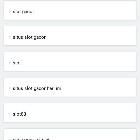
slot gacor
situs slot gacor
slot
situs slot gacor hari ini
slot88
slot gacor hari ini