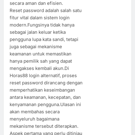
secara aman dan efisien.
Reset password adalah salah satu
fitur vital dalam sistem login
modern.Fungsinya tidak hanya
sebagai jalan keluar ketika
pengguna lupa kata sandi, tetapi
juga sebagai mekanisme
keamanan untuk memastikan
hanya pemilik sah yang dapat
mengakses kembali akun.Di
Horas88 login alternatif, proses
reset password dirancang dengan
memperhatikan keseimbangan
antara keamanan, kecepatan, dan
kenyamanan pengguna.Ulasan ini
akan membahas secara
menyeluruh bagaimana
mekanisme tersebut diterapkan.
Aspek pertama yang perlu ditinjau