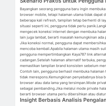
Skenario Praktis untuk Pengguna
Bayangkan seorang pengguna baru ingin membuka 
browser mobile, tetapi halaman utama tidak dapat 
beberapa kali refresh, tampilan tetap berhenti di l
situasi seperti ini, pengguna tidak perlu panik.Lan
mengecek koneksi internet dengan membuka halam
lain juga lambat, berarti masalah kemungkinan ada 
Jika koneksi normal, pengguna dapat membersihka
mencoba kembali.Apabila halaman utama masih suli
pengguna mempertimbangkan Kaya787 link alternati
cadangan.Setelah halaman alternatif terbuka, peng
memastikan tampilan brand konsisten sebelum me
Contoh lain, pengguna berhasil membuka halaman t
tidak merespons.Kemungkinan penyebabnya bisa be
browser atau data lama yang tersimpan.Mode priva
sebagai pembanding.Jika melalui mode private hal
berarti browser utama perlu dibersihkan atau diatur
Insight Berbasis Analisis Penga