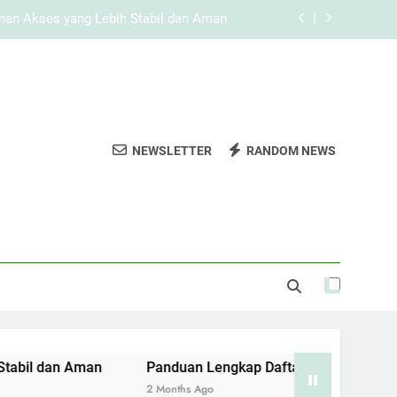
an Akses yang Lebih Stabil dan Aman
ar Edwinslot dari Awal hingga Selesai
ah4D dari Awal hingga Siap Digunakan
kses Saat Halaman Utama Tidak Stabil
NEWSLETTER
RANDOM NEWS
an Akses yang Lebih Stabil dan Aman
ar Edwinslot dari Awal hingga Selesai
o.
ah4D dari Awal hingga Siap Digunakan
man
Panduan Lengkap Daftar Edwinslot dari Awal hingga
2 Months Ago