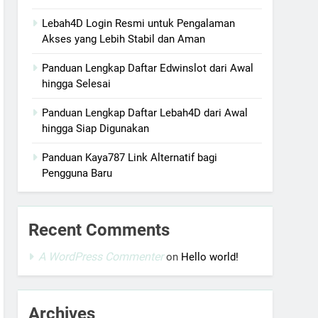
Lebah4D Login Resmi untuk Pengalaman
Akses yang Lebih Stabil dan Aman
Panduan Lengkap Daftar Edwinslot dari Awal
hingga Selesai
Panduan Lengkap Daftar Lebah4D dari Awal
hingga Siap Digunakan
Panduan Kaya787 Link Alternatif bagi
Pengguna Baru
Recent Comments
A WordPress Commenter
on
Hello world!
Archives