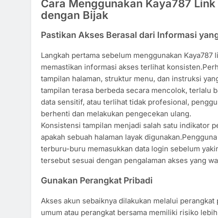
Cara Menggunakan Kaya787 Link A
dengan Bijak
Pastikan Akses Berasal dari Informasi yan
Langkah pertama sebelum menggunakan Kaya787 link
memastikan informasi akses terlihat konsisten.Per
tampilan halaman, struktur menu, dan instruksi yan
tampilan terasa berbeda secara mencolok, terlalu 
data sensitif, atau terlihat tidak profesional, peng
berhenti dan melakukan pengecekan ulang.
Konsistensi tampilan menjadi salah satu indikator p
apakah sebuah halaman layak digunakan.Pengguna b
terburu-buru memasukkan data login sebelum yak
tersebut sesuai dengan pengalaman akses yang waj
Gunakan Perangkat Pribadi
Akses akun sebaiknya dilakukan melalui perangkat 
umum atau perangkat bersama memiliki risiko lebih 