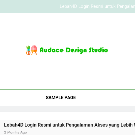
Lebah4D Login Resmi untuk Pengalam
Panduan Lengkap Daft
Panduan Lengkap Daftar Leb
EDWINSLOT Link Alternatif sebagai Solusi A
Lebah4D Login Resmi untuk Pengalam
Panduan Lengkap Daft
ace Design Studio
spirasi Desain Interior Dan Eksterior Dari Audace Design Studi
Panduan Lengkap Daftar Leb
SAMPLE PAGE
ogin Resmi untuk Pengalaman Akses yang Lebih Stabil dan A