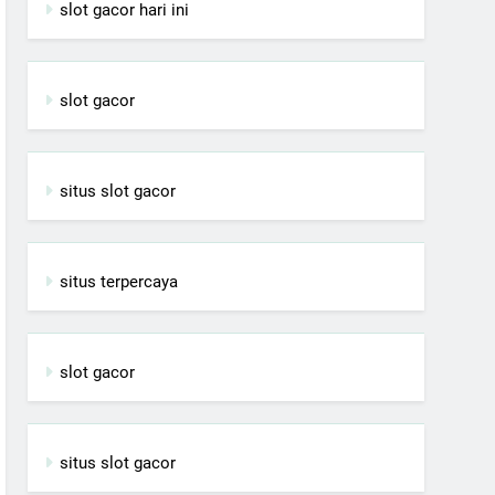
slot gacor hari ini
slot gacor
situs slot gacor
situs terpercaya
slot gacor
situs slot gacor