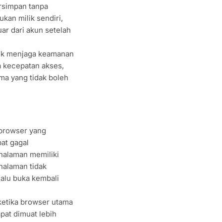
ersimpan tanpa
kan milik sendiri,
uar dari akun setelah
ntuk menjaga keamanan
a kecepatan akses,
ma yang tidak boleh
 browser yang
at gagal
halaman memiliki
 halaman tidak
lalu buka kembali
ketika browser utama
pat dimuat lebih