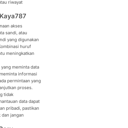
atau riwayat
 Kaya787
naan akses
a sandi, atau
sandi yang digunakan
Kombinasi huruf
antu meningkatkan
n yang meminta data
 meminta informasi
a ada permintaan yang
anjutkan proses.
g tidak
mantauan data dapat
gan pribadi, pastikan
 dan jangan