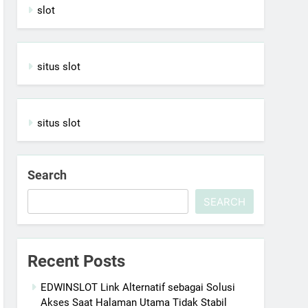
slot
situs slot
situs slot
Search
SEARCH
Recent Posts
EDWINSLOT Link Alternatif sebagai Solusi
Akses Saat Halaman Utama Tidak Stabil