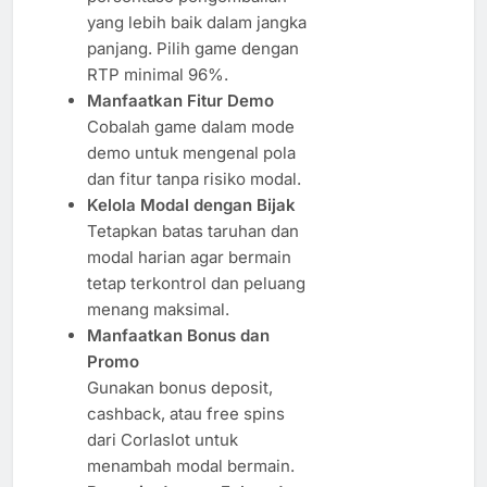
yang lebih baik dalam jangka
panjang. Pilih game dengan
RTP minimal 96%.
Manfaatkan Fitur Demo
Cobalah game dalam mode
demo untuk mengenal pola
dan fitur tanpa risiko modal.
Kelola Modal dengan Bijak
Tetapkan batas taruhan dan
modal harian agar bermain
tetap terkontrol dan peluang
menang maksimal.
Manfaatkan Bonus dan
Promo
Gunakan bonus deposit,
cashback, atau free spins
dari Corlaslot untuk
menambah modal bermain.