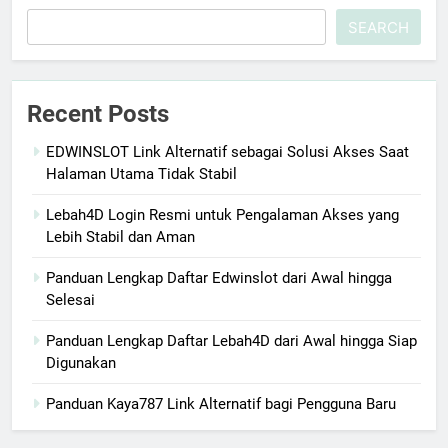
SEARCH
Recent Posts
EDWINSLOT Link Alternatif sebagai Solusi Akses Saat
Halaman Utama Tidak Stabil
Lebah4D Login Resmi untuk Pengalaman Akses yang
Lebih Stabil dan Aman
Panduan Lengkap Daftar Edwinslot dari Awal hingga
Selesai
Panduan Lengkap Daftar Lebah4D dari Awal hingga Siap
Digunakan
Panduan Kaya787 Link Alternatif bagi Pengguna Baru