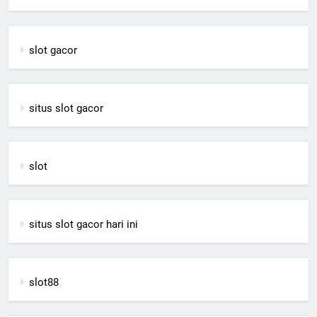
slot gacor
situs slot gacor
slot
situs slot gacor hari ini
slot88