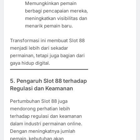
Memungkinkan pemain
berbagi pencapaian mereka,
meningkatkan visibilitas dan
menarik pemain baru.
Transformasi ini membuat Slot 88
menjadi lebih dari sekadar
permainan, tetapi juga bagian dari
gaya hidup digital.
5.
Pengaruh Slot 88 terhadap
Regulasi dan Keamanan
Pertumbuhan Slot 88 juga
mendorong perhatian lebih
terhadap regulasi dan keamanan
dalam industri permainan online.
Dengan meningkatnya jumlah
pemain, kebutuhan akan