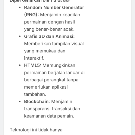
Diperkenalkan oleh Slot 88:
Random Number Generator
(RNG):
Menjamin keadilan
permainan dengan hasil
yang benar-benar acak.
Grafis 3D dan Animasi:
Memberikan tampilan visual
yang memukau dan
interaktif.
HTML5:
Memungkinkan
permainan berjalan lancar di
berbagai perangkat tanpa
memerlukan aplikasi
tambahan.
Blockchain:
Menjamin
transparansi transaksi dan
keamanan data pemain.
Teknologi ini tidak hanya