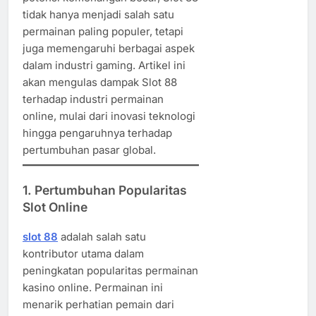
tidak hanya menjadi salah satu
permainan paling populer, tetapi
juga memengaruhi berbagai aspek
dalam industri gaming. Artikel ini
akan mengulas dampak Slot 88
terhadap industri permainan
online, mulai dari inovasi teknologi
hingga pengaruhnya terhadap
pertumbuhan pasar global.
1.
Pertumbuhan Popularitas
Slot Online
slot 88
adalah salah satu
kontributor utama dalam
peningkatan popularitas permainan
kasino online. Permainan ini
menarik perhatian pemain dari