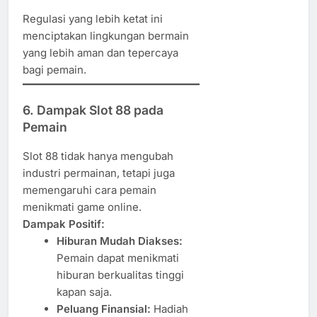
Regulasi yang lebih ketat ini
menciptakan lingkungan bermain
yang lebih aman dan tepercaya
bagi pemain.
6.
Dampak Slot 88 pada
Pemain
Slot 88 tidak hanya mengubah
industri permainan, tetapi juga
memengaruhi cara pemain
menikmati game online.
Dampak Positif:
Hiburan Mudah Diakses:
Pemain dapat menikmati
hiburan berkualitas tinggi
kapan saja.
Peluang Finansial:
Hadiah