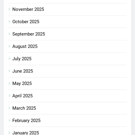
November 2025
October 2025
September 2025
August 2025
July 2025
June 2025
May 2025
April 2025
March 2025
February 2025
January 2025