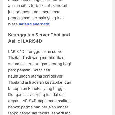
adalah situs terbaik untuk meraih
jackpot besar dan menikmati
pengalaman bermain yang luar
biasa
laris4d alternatif
.
Keunggulan Server Thailand
Asli di LARIS4D
LARIS4D menggunakan server
Thailand asli yang memberikan
sejumlah keuntungan penting bagi
para pemain. Salah satu
keuntungan utama dari server
Thailand asli adalah kestabilan dan
kecepatan koneksi yang tinggi.
Dengan server yang handal dan
cepat, LARIS4D dapat memastikan
bahwa permainan berjalan lancar
tanpa gangguan teknis, seperti lag