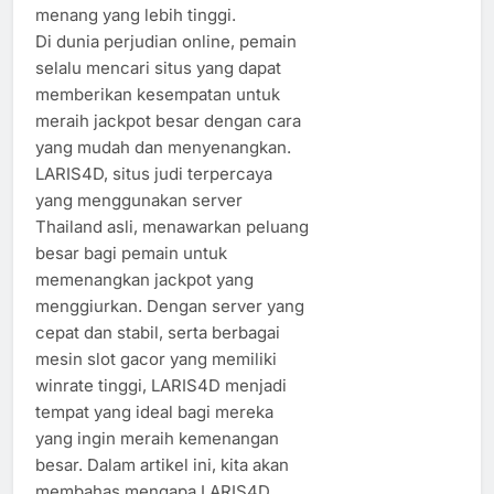
menang yang lebih tinggi.
Di dunia perjudian online, pemain
selalu mencari situs yang dapat
memberikan kesempatan untuk
meraih jackpot besar dengan cara
yang mudah dan menyenangkan.
LARIS4D, situs judi terpercaya
yang menggunakan server
Thailand asli, menawarkan peluang
besar bagi pemain untuk
memenangkan jackpot yang
menggiurkan. Dengan server yang
cepat dan stabil, serta berbagai
mesin slot gacor yang memiliki
winrate tinggi, LARIS4D menjadi
tempat yang ideal bagi mereka
yang ingin meraih kemenangan
besar. Dalam artikel ini, kita akan
membahas mengapa LARIS4D