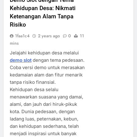
Kehidupan Desa: Nikmati
Ketenangan Alam Tanpa
Risiko
1faa1c4
2 years ago
0
11
mins
Jelajahi kehidupan desa melalui
demo slot
dengan tema pedesaan.
Coba versi demo untuk merasakan
kedamaian alam dan fitur menarik
tanpa risiko finansial.
Kehidupan desa selalu
menawarkan suasana yang damai,
alami, dan jauh dari hiruk-pikuk
kota. Dunia pedesaan, dengan
ladang luas, peternakan, kebun,
dan kehidupan sederhana, telah
menjadi inspirasi untuk banyak