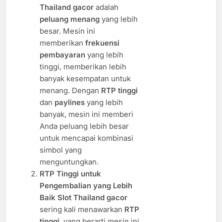
Thailand gacor
adalah
peluang menang
yang lebih
besar. Mesin ini
memberikan
frekuensi
pembayaran
yang lebih
tinggi, memberikan lebih
banyak kesempatan untuk
menang. Dengan
RTP tinggi
dan
paylines
yang lebih
banyak, mesin ini memberi
Anda peluang lebih besar
untuk mencapai kombinasi
simbol yang
menguntungkan.
RTP Tinggi untuk
Pengembalian yang Lebih
Baik
Slot Thailand gacor
sering kali menawarkan
RTP
tinggi
, yang berarti mesin ini