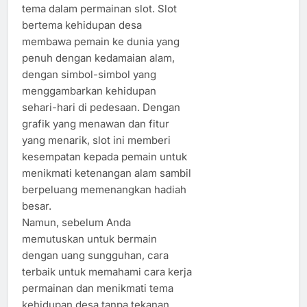
tema dalam permainan slot. Slot
bertema kehidupan desa
membawa pemain ke dunia yang
penuh dengan kedamaian alam,
dengan simbol-simbol yang
menggambarkan kehidupan
sehari-hari di pedesaan. Dengan
grafik yang menawan dan fitur
yang menarik, slot ini memberi
kesempatan kepada pemain untuk
menikmati ketenangan alam sambil
berpeluang memenangkan hadiah
besar.
Namun, sebelum Anda
memutuskan untuk bermain
dengan uang sungguhan, cara
terbaik untuk memahami cara kerja
permainan dan menikmati tema
kehidupan desa tanpa tekanan