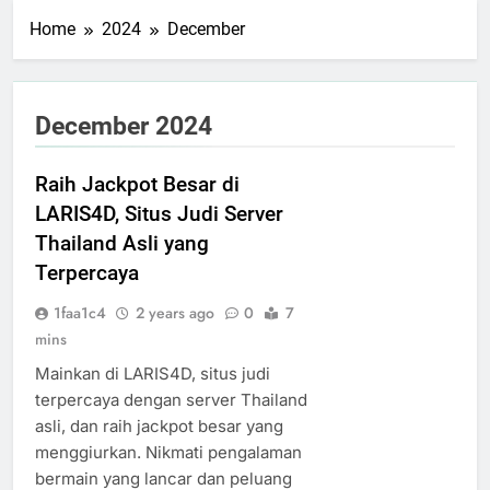
Home
2024
December
December 2024
Raih Jackpot Besar di
LARIS4D, Situs Judi Server
Thailand Asli yang
Terpercaya
1faa1c4
2 years ago
0
7
mins
Mainkan di LARIS4D, situs judi
terpercaya dengan server Thailand
asli, dan raih jackpot besar yang
menggiurkan. Nikmati pengalaman
bermain yang lancar dan peluang