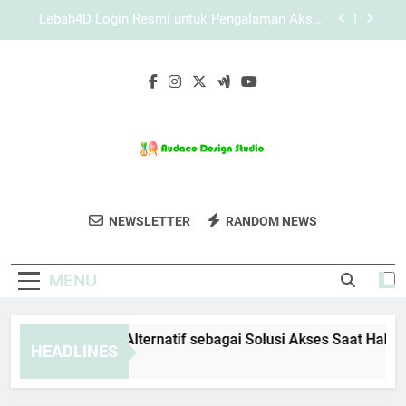
Skip
Panduan Lengkap Daftar Edwinslot dari Awal
to
hingga Selesai
content
Panduan Lengkap Daftar Lebah4D dari Awal
hingga Siap Digunakan
EDWINSLOT Link Alternatif sebagai Solusi Akses
Saat Halaman Utama Tidak Stabil
Lebah4D Login Resmi untuk Pengalaman Akses
yang Lebih Stabil dan Aman
Panduan Lengkap Daftar Edwinslot dari Awal
hingga Selesai
Audace Design
Temukan Inspirasi Desain Interior Dan
Panduan Lengkap Daftar Lebah4D dari Awal
NEWSLETTER
RANDOM NEWS
Studio
hingga Siap Digunakan
Eksterior Dari Audace Design Studio.
MENU
WINSLOT Link Alternatif sebagai Solusi Akses Saat Halaman 
HEADLINES
Month Ago