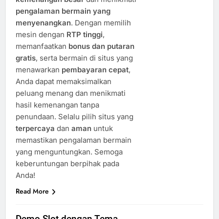
pengalaman bermain yang
menyenangkan
. Dengan memilih
mesin dengan
RTP tinggi
,
memanfaatkan
bonus dan putaran
gratis
, serta bermain di situs yang
menawarkan
pembayaran cepat
,
Anda dapat memaksimalkan
peluang menang dan menikmati
hasil kemenangan tanpa
penundaan. Selalu pilih situs yang
terpercaya
dan
aman
untuk
memastikan pengalaman bermain
yang menguntungkan. Semoga
keberuntungan berpihak pada
Anda!
Read More
Demo Slot dengan Tema