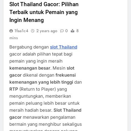
Slot Thailand Gacor: Pilihan
Terbaik untuk Pemain yang
Ingin Menang
1faa1c4
2 years ago
0
8
mins
Bergabung dengan
slot Thailand
gacor adalah pilihan tepat bagi
pemain yang ingin meraih
kemenangan besar
. Mesin
slot
gacor
dikenal dengan
frekuensi
kemenangan yang lebih tinggi
dan
RTP
(Return to Player) yang
menguntungkan, memberikan
pemain peluang lebih besar untuk
meraih hadiah besar.
Slot Thailand
gacor
menawarkan pengalaman
bermain yang menghibur sekaligus