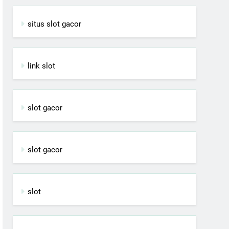
situs slot gacor
link slot
slot gacor
slot gacor
slot