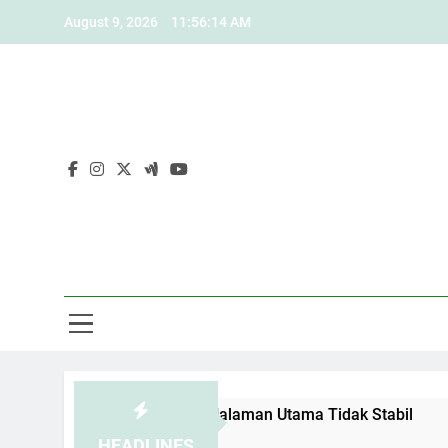
Skip
August 9, 2026
11:56:15 AM
to
content
Aud
Temukan In
olusi Akses Saat Halaman Utama Tidak Stabil
Lebah4D L
2 Months Ag
HEADLINES