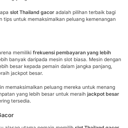
gapa
slot Thailand gacor
adalah pilihan terbaik bagi
an tips untuk memaksimalkan peluang kemenangan
arena memiliki
frekuensi pembayaran yang lebih
ih banyak daripada mesin slot biasa. Mesin dengan
bih besar kepada pemain dalam jangka panjang,
aih jackpot besar.
in memaksimalkan peluang mereka untuk menang
empatan yang lebih besar untuk meraih
jackpot besar
ring tersedia.
Gacor
tu alasan utama pemain memilih
slot Thailand gacor