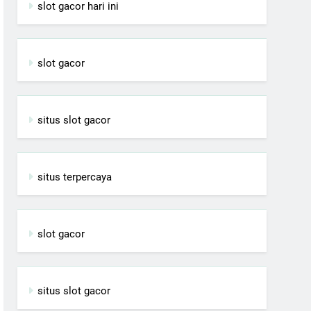
slot gacor hari ini
slot gacor
situs slot gacor
situs terpercaya
slot gacor
situs slot gacor