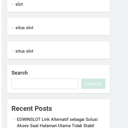
slot
situs slot
situs slot
Search
SEARCH
Recent Posts
EDWINSLOT Link Alternatif sebagai Solusi
Akses Saat Halaman Utama Tidak Stabil