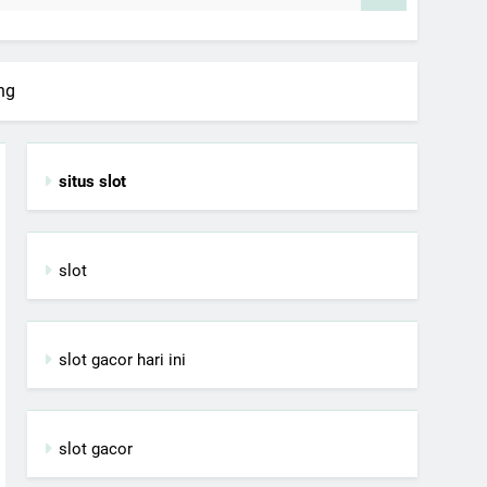
ng
situs slot
slot
slot gacor hari ini
slot gacor