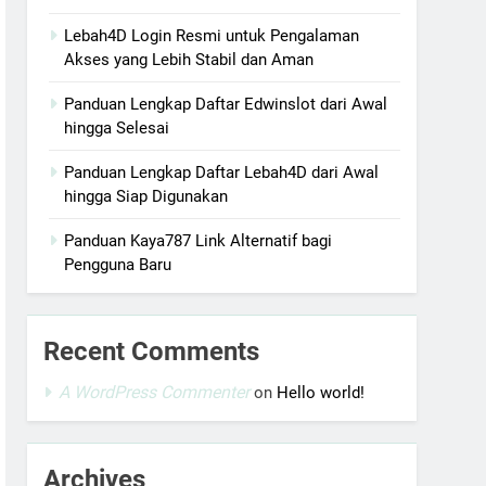
Lebah4D Login Resmi untuk Pengalaman
Akses yang Lebih Stabil dan Aman
Panduan Lengkap Daftar Edwinslot dari Awal
hingga Selesai
Panduan Lengkap Daftar Lebah4D dari Awal
hingga Siap Digunakan
Panduan Kaya787 Link Alternatif bagi
Pengguna Baru
Recent Comments
A WordPress Commenter
on
Hello world!
Archives