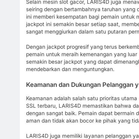
Selain mesin slot gacor, LARIS4D juga mena
seiring dengan bertambahnya taruhan yang d
ini memberi kesempatan bagi pemain untuk m
jackpot ini semakin besar setiap saat, me
sangat menggiurkan dalam satu putaran per
Dengan jackpot progresif yang terus berke
pemain untuk meraih kemenangan yang luar 
semakin besar jackpot yang dapat dimenan
mendebarkan dan menguntungkan.
Keamanan dan Dukungan Pelanggan y
Keamanan adalah salah satu prioritas utama
SSL terbaru, LARIS4D memastikan bahwa data 
dengan sangat baik. Pemain dapat bermain 
aman dan tidak akan bocor ke pihak yang ti
LARIS4D juga memiliki layanan pelanggan ya