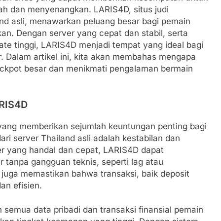
ah dan menyenangkan. LARIS4D, situs judi
nd asli, menawarkan peluang besar bagi pemain
. Dengan server yang cepat dan stabil, serta
ate tinggi, LARIS4D menjadi tempat yang ideal bagi
 Dalam artikel ini, kita akan membahas mengapa
jackpot besar dan menikmati pengalaman bermain
ARIS4D
yang memberikan sejumlah keuntungan penting bagi
ri server Thailand asli adalah kestabilan dan
er yang handal dan cepat, LARIS4D dapat
 tanpa gangguan teknis, seperti lag atau
 juga memastikan bahwa transaksi, baik deposit
an efisien.
n semua data pribadi dan transaksi finansial pemain