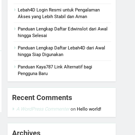
Lebah4D Login Resmi untuk Pengalaman
Akses yang Lebih Stabil dan Aman
Panduan Lengkap Daftar Edwinslot dari Awal
hingga Selesai
Panduan Lengkap Daftar Lebah4D dari Awal
hingga Siap Digunakan
Panduan Kaya787 Link Alternatif bagi
Pengguna Baru
Recent Comments
A WordPress Commenter
on
Hello world!
Archives