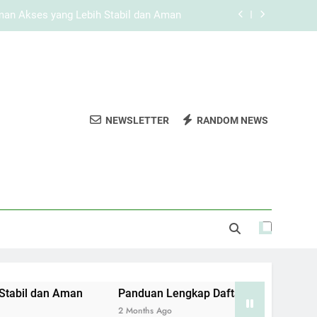
an Akses yang Lebih Stabil dan Aman
ar Edwinslot dari Awal hingga Selesai
ah4D dari Awal hingga Siap Digunakan
kses Saat Halaman Utama Tidak Stabil
NEWSLETTER
RANDOM NEWS
an Akses yang Lebih Stabil dan Aman
ar Edwinslot dari Awal hingga Selesai
o.
ah4D dari Awal hingga Siap Digunakan
Aman
Panduan Lengkap Daftar Edwinslot dari Awal hingg
2 Months Ago