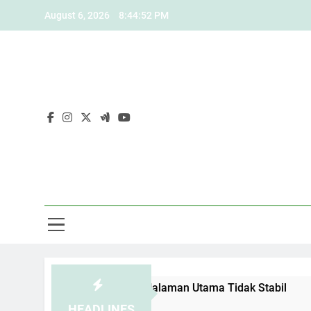
Skip
August 6, 2026
8:44:53 PM
to
content
Aud
Temukan In
olusi Akses Saat Halaman Utama Tidak Stabil
Lebah4D L
2 Months Ago
HEADLINES