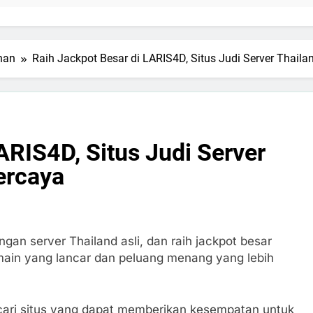
inan
Raih Jackpot Besar di LARIS4D, Situs Judi Server Thaila
ARIS4D, Situs Judi Server
ercaya
ngan server Thailand asli, dan raih jackpot besar
ain yang lancar dan peluang menang yang lebih
ncari situs yang dapat memberikan kesempatan untuk