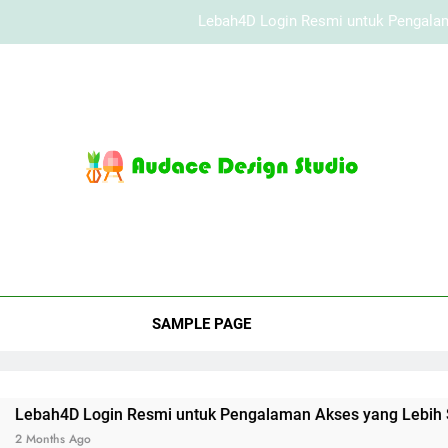
Lebah4D Login Resmi untuk Pengalam
Panduan Lengkap Daft
Panduan Lengkap Daftar Leb
EDWINSLOT Link Alternatif sebagai Solusi A
Lebah4D Login Resmi untuk Pengalam
Panduan Lengkap Daft
ace Design Studio
spirasi Desain Interior Dan Eksterior Dari Audace Design Studi
Panduan Lengkap Daftar Leb
SAMPLE PAGE
ogin Resmi untuk Pengalaman Akses yang Lebih Stabil dan 