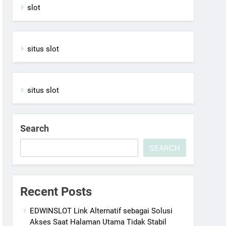
slot
situs slot
situs slot
Search
SEARCH
Recent Posts
EDWINSLOT Link Alternatif sebagai Solusi
Akses Saat Halaman Utama Tidak Stabil