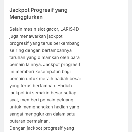
Jackpot Progresif yang
Menggiurkan
Selain mesin slot gacor, LARIS4D
juga menawarkan jackpot
progresif yang terus berkembang
seiring dengan bertambahnya
taruhan yang dimainkan oleh para
pemain lainnya. Jackpot progresif
ini memberi kesempatan bagi
pemain untuk meraih hadiah besar
yang terus bertambah. Hadiah
jackpot ini semakin besar setiap
saat, memberi pemain peluang
untuk memenangkan hadiah yang
sangat menggiurkan dalam satu
putaran permainan.
Dengan jackpot progresif yang