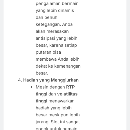
pengalaman bermain
yang lebih dinamis
dan penuh
ketegangan. Anda
akan merasakan
antisipasi yang lebih
besar, karena setiap
putaran bisa
membawa Anda lebih
dekat ke kemenangan
besar.
Hadiah yang Menggiurkan
Mesin dengan
RTP
tinggi
dan
volatilitas
tinggi
menawarkan
hadiah yang lebih
besar meskipun lebih
jarang. Slot ini sangat
cocok untuk pemain