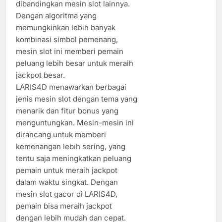
dibandingkan mesin slot lainnya.
Dengan algoritma yang
memungkinkan lebih banyak
kombinasi simbol pemenang,
mesin slot ini memberi pemain
peluang lebih besar untuk meraih
jackpot besar.
LARIS4D menawarkan berbagai
jenis mesin slot dengan tema yang
menarik dan fitur bonus yang
menguntungkan. Mesin-mesin ini
dirancang untuk memberi
kemenangan lebih sering, yang
tentu saja meningkatkan peluang
pemain untuk meraih jackpot
dalam waktu singkat. Dengan
mesin slot gacor di LARIS4D,
pemain bisa meraih jackpot
dengan lebih mudah dan cepat.