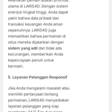
Keamanan pemain adalah prioritas
utama di LARIS4D. Dengan sistem
enkripsi tingkat tinggi, Anda dapat
yakin bahwa data pribadi dan
transaksi keuangan Anda aman
sepenuhnya. LARIS4D juga
memastikan bahwa permainan di
situs mereka dijalankan dengan
sistem yang adil
dan tidak ada
kecurangan, memberikan Anda
kepercayaan penuh untuk
bermain.
5. Layanan Pelanggan Responsif
Jika Anda mengalami masalah atau
memiliki pertanyaan tentang
permainan, LARIS4D menyediakan
layanan pelanggan yang siap