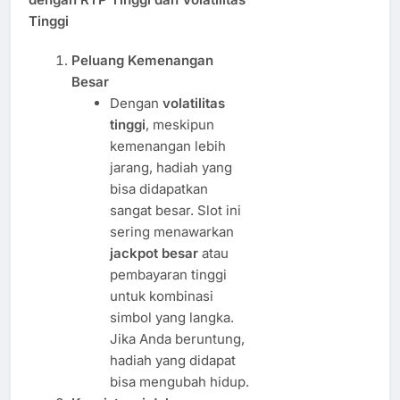
Tinggi
Peluang Kemenangan
Besar
Dengan
volatilitas
tinggi
, meskipun
kemenangan lebih
jarang, hadiah yang
bisa didapatkan
sangat besar. Slot ini
sering menawarkan
jackpot besar
atau
pembayaran tinggi
untuk kombinasi
simbol yang langka.
Jika Anda beruntung,
hadiah yang didapat
bisa mengubah hidup.