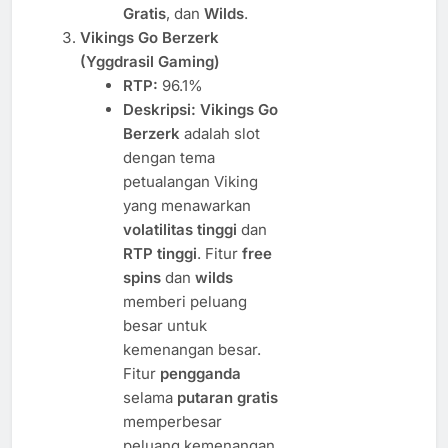
Gratis
, dan
Wilds
.
Vikings Go Berzerk
(Yggdrasil Gaming)
RTP:
96.1%
Deskripsi:
Vikings Go
Berzerk
adalah slot
dengan tema
petualangan Viking
yang menawarkan
volatilitas tinggi
dan
RTP tinggi
. Fitur
free
spins
dan
wilds
memberi peluang
besar untuk
kemenangan besar.
Fitur
pengganda
selama
putaran gratis
memperbesar
peluang kemenangan.