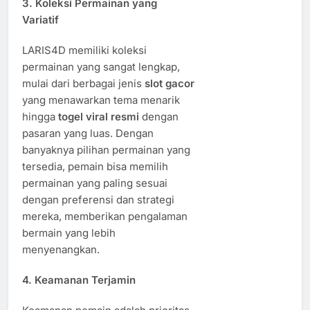
3. Koleksi Permainan yang
Variatif
LARIS4D memiliki koleksi
permainan yang sangat lengkap,
mulai dari berbagai jenis
slot gacor
yang menawarkan tema menarik
hingga
togel viral resmi
dengan
pasaran yang luas. Dengan
banyaknya pilihan permainan yang
tersedia, pemain bisa memilih
permainan yang paling sesuai
dengan preferensi dan strategi
mereka, memberikan pengalaman
bermain yang lebih
menyenangkan.
4. Keamanan Terjamin