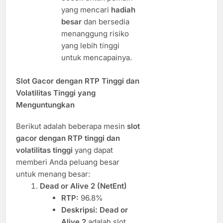
yang mencari
hadiah
besar
dan bersedia
menanggung risiko
yang lebih tinggi
untuk mencapainya.
Slot Gacor dengan RTP Tinggi dan
Volatilitas Tinggi yang
Menguntungkan
Berikut adalah beberapa mesin
slot
gacor dengan RTP tinggi dan
volatilitas tinggi
yang dapat
memberi Anda peluang besar
untuk menang besar:
Dead or Alive 2 (NetEnt)
RTP:
96.8%
Deskripsi:
Dead or
Alive 2
adalah slot