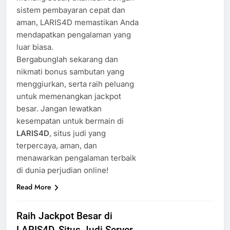
sistem pembayaran cepat dan
aman, LARIS4D memastikan Anda
mendapatkan pengalaman yang
luar biasa.
Bergabunglah sekarang dan
nikmati bonus sambutan yang
menggiurkan, serta raih peluang
untuk memenangkan jackpot
besar. Jangan lewatkan
kesempatan untuk bermain di
LARIS4D
, situs judi yang
terpercaya, aman, dan
menawarkan pengalaman terbaik
di dunia perjudian online!
Read More
Raih Jackpot Besar di
LARIS4D, Situs Judi Server