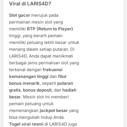
Viral di LARIS4D?
Slot gacor
merujuk pada
permainan mesin slot yang
memiliki
RTP (Return to Player)
tinggi, yang berarti pemain
memiliki peluang lebih besar untuk
menang dalam setiap putaran. Di
LARIS4D, Anda dapat menikmati
berbagai jenis permainan slot yang
terkenal dengan
frekuensi
kemenangan tinggi
dan
fitur
bonus menarik
, seperti
putaran
gratis
,
bonus deposit
, dan
hadiah
besar
. Mesin slot ini memberi
pemain peluang untuk
memenangkan
jackpot besar
yang
bisa mengubah hidup Anda.
Togel viral resmi
di LARIS4D juga