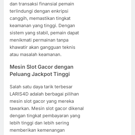
dan transaksi finansial pemain
terlindungi dengan enkripsi
canggih, memastikan tingkat
keamanan yang tinggi. Dengan
sistem yang stabil, pemain dapat
menikmati permainan tanpa
khawatir akan gangguan teknis
atau masalah keamanan.
Mesin Slot Gacor dengan
Peluang Jackpot Tinggi
Salah satu daya tarik terbesar
LARIS4D adalah berbagai pilihan
mesin slot gacor yang mereka
tawarkan. Mesin slot gacor dikenal
dengan tingkat pembayaran yang
lebih tinggi dan lebih sering
memberikan kemenangan