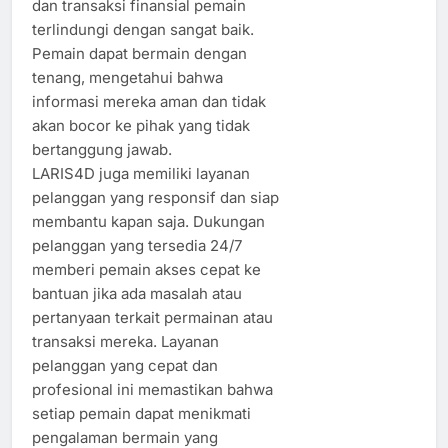
dan transaksi finansial pemain
terlindungi dengan sangat baik.
Pemain dapat bermain dengan
tenang, mengetahui bahwa
informasi mereka aman dan tidak
akan bocor ke pihak yang tidak
bertanggung jawab.
LARIS4D juga memiliki layanan
pelanggan yang responsif dan siap
membantu kapan saja. Dukungan
pelanggan yang tersedia 24/7
memberi pemain akses cepat ke
bantuan jika ada masalah atau
pertanyaan terkait permainan atau
transaksi mereka. Layanan
pelanggan yang cepat dan
profesional ini memastikan bahwa
setiap pemain dapat menikmati
pengalaman bermain yang