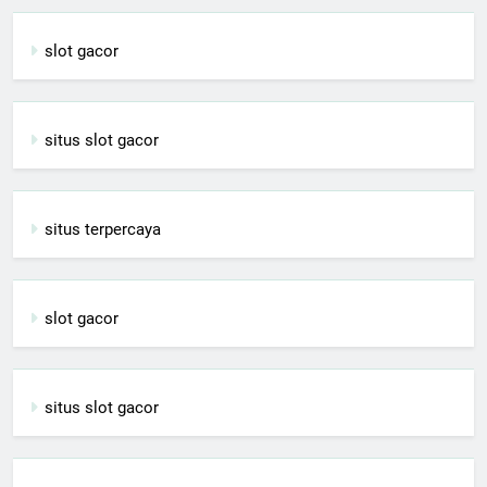
slot gacor
situs slot gacor
situs terpercaya
slot gacor
situs slot gacor