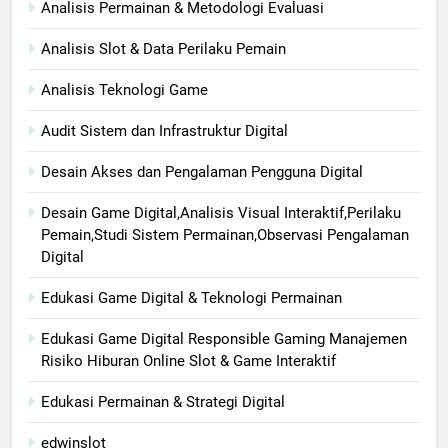
Analisis Permainan & Metodologi Evaluasi
Analisis Slot & Data Perilaku Pemain
Analisis Teknologi Game
Audit Sistem dan Infrastruktur Digital
Desain Akses dan Pengalaman Pengguna Digital
Desain Game Digital,Analisis Visual Interaktif,Perilaku
Pemain,Studi Sistem Permainan,Observasi Pengalaman
Digital
Edukasi Game Digital & Teknologi Permainan
Edukasi Game Digital Responsible Gaming Manajemen
Risiko Hiburan Online Slot & Game Interaktif
Edukasi Permainan & Strategi Digital
edwinslot