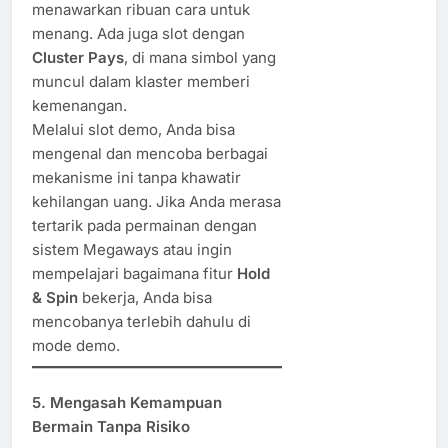
menawarkan ribuan cara untuk
menang. Ada juga slot dengan
Cluster Pays
, di mana simbol yang
muncul dalam klaster memberi
kemenangan.
Melalui slot demo, Anda bisa
mengenal dan mencoba berbagai
mekanisme ini tanpa khawatir
kehilangan uang. Jika Anda merasa
tertarik pada permainan dengan
sistem Megaways atau ingin
mempelajari bagaimana fitur
Hold
& Spin
bekerja, Anda bisa
mencobanya terlebih dahulu di
mode demo.
5. Mengasah Kemampuan
Bermain Tanpa Risiko