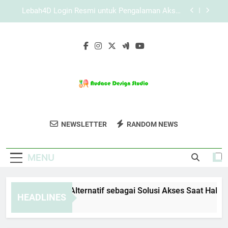
Skip
Panduan Lengkap Daftar Edwinslot dari Awal
to
hingga Selesai
content
Panduan Lengkap Daftar Lebah4D dari Awal
hingga Siap Digunakan
EDWINSLOT Link Alternatif sebagai Solusi Akses
Saat Halaman Utama Tidak Stabil
Lebah4D Login Resmi untuk Pengalaman Akses
yang Lebih Stabil dan Aman
Panduan Lengkap Daftar Edwinslot dari Awal
hingga Selesai
Audace Design
Temukan Inspirasi Desain Interior Dan
Panduan Lengkap Daftar Lebah4D dari Awal
NEWSLETTER
RANDOM NEWS
Studio
hingga Siap Digunakan
Eksterior Dari Audace Design Studio.
MENU
WINSLOT Link Alternatif sebagai Solusi Akses Saat Halaman 
HEADLINES
Month Ago