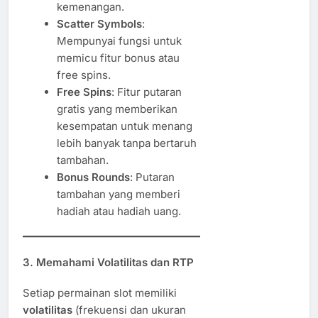
kemenangan.
Scatter Symbols
:
Mempunyai fungsi untuk
memicu fitur bonus atau
free spins.
Free Spins
: Fitur putaran
gratis yang memberikan
kesempatan untuk menang
lebih banyak tanpa bertaruh
tambahan.
Bonus Rounds
: Putaran
tambahan yang memberi
hadiah atau hadiah uang.
3. Memahami Volatilitas dan RTP
Setiap permainan slot memiliki
volatilitas
(frekuensi dan ukuran