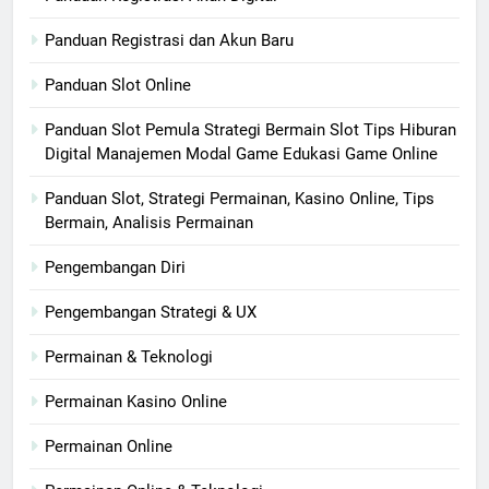
Panduan Registrasi dan Akun Baru
Panduan Slot Online
Panduan Slot Pemula Strategi Bermain Slot Tips Hiburan
Digital Manajemen Modal Game Edukasi Game Online
Panduan Slot, Strategi Permainan, Kasino Online, Tips
Bermain, Analisis Permainan
Pengembangan Diri
Pengembangan Strategi & UX
Permainan & Teknologi
Permainan Kasino Online
Permainan Online