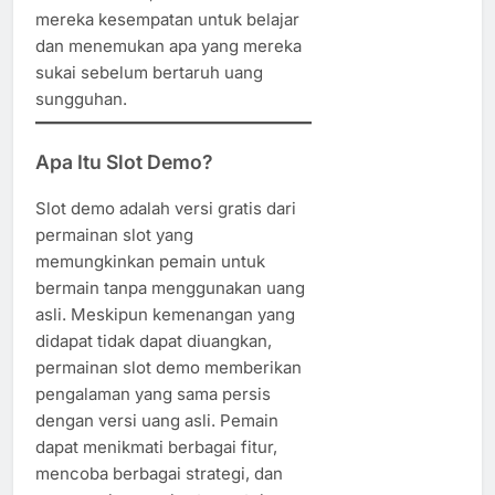
mereka kesempatan untuk belajar
dan menemukan apa yang mereka
sukai sebelum bertaruh uang
sungguhan.
Apa Itu Slot Demo?
Slot demo adalah versi gratis dari
permainan slot yang
memungkinkan pemain untuk
bermain tanpa menggunakan uang
asli. Meskipun kemenangan yang
didapat tidak dapat diuangkan,
permainan slot demo memberikan
pengalaman yang sama persis
dengan versi uang asli. Pemain
dapat menikmati berbagai fitur,
mencoba berbagai strategi, dan