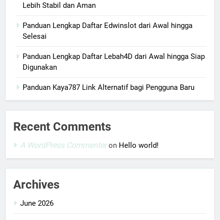
Lebih Stabil dan Aman
Panduan Lengkap Daftar Edwinslot dari Awal hingga
Selesai
Panduan Lengkap Daftar Lebah4D dari Awal hingga Siap
Digunakan
Panduan Kaya787 Link Alternatif bagi Pengguna Baru
Recent Comments
A WordPress Commenter
on
Hello world!
Archives
June 2026