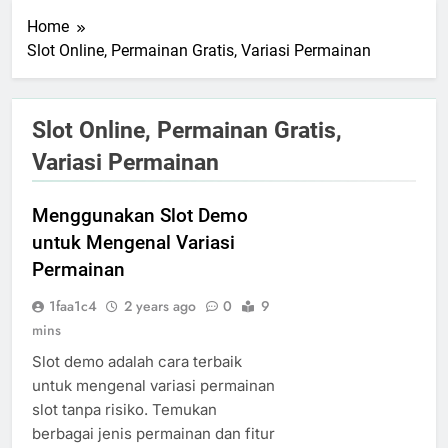
Home
Slot Online, Permainan Gratis, Variasi Permainan
Slot Online, Permainan Gratis,
Variasi Permainan
Menggunakan Slot Demo
untuk Mengenal Variasi
Permainan
1faa1c4
2 years ago
0
9
mins
Slot demo adalah cara terbaik
untuk mengenal variasi permainan
slot tanpa risiko. Temukan
berbagai jenis permainan dan fitur