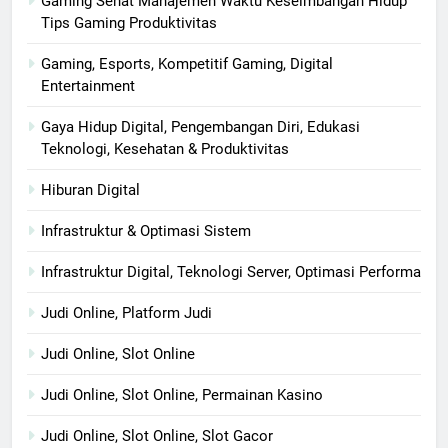
Gaming Sehat Manajemen Waktu Keseimbangan Hidup
Tips Gaming Produktivitas
Gaming, Esports, Kompetitif Gaming, Digital
Entertainment
Gaya Hidup Digital, Pengembangan Diri, Edukasi
Teknologi, Kesehatan & Produktivitas
Hiburan Digital
Infrastruktur & Optimasi Sistem
Infrastruktur Digital, Teknologi Server, Optimasi Performa
Judi Online, Platform Judi
Judi Online, Slot Online
Judi Online, Slot Online, Permainan Kasino
Judi Online, Slot Online, Slot Gacor