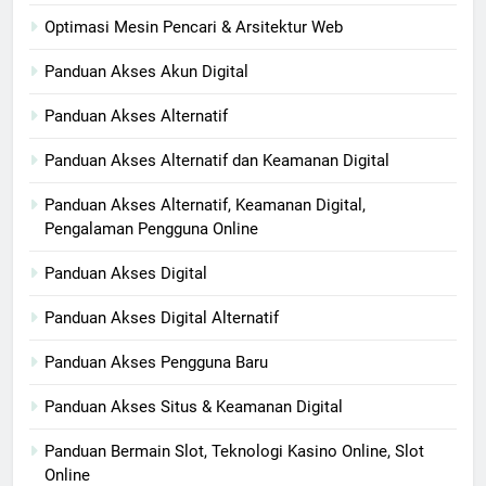
Optimasi Mesin Pencari & Arsitektur Web
Panduan Akses Akun Digital
Panduan Akses Alternatif
Panduan Akses Alternatif dan Keamanan Digital
Panduan Akses Alternatif, Keamanan Digital,
Pengalaman Pengguna Online
Panduan Akses Digital
Panduan Akses Digital Alternatif
Panduan Akses Pengguna Baru
Panduan Akses Situs & Keamanan Digital
Panduan Bermain Slot, Teknologi Kasino Online, Slot
Online