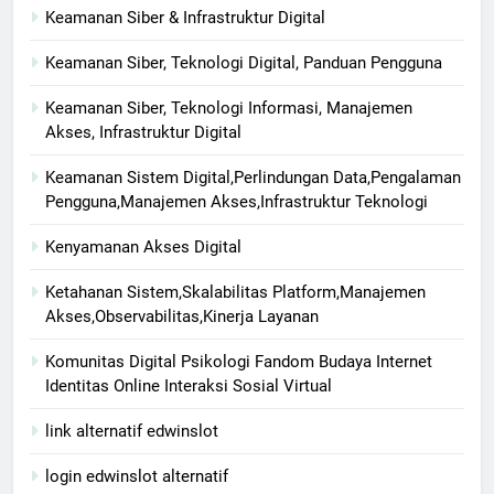
Keamanan Siber & Infrastruktur Digital
Keamanan Siber, Teknologi Digital, Panduan Pengguna
Keamanan Siber, Teknologi Informasi, Manajemen
Akses, Infrastruktur Digital
Keamanan Sistem Digital,Perlindungan Data,Pengalaman
Pengguna,Manajemen Akses,Infrastruktur Teknologi
Kenyamanan Akses Digital
Ketahanan Sistem,Skalabilitas Platform,Manajemen
Akses,Observabilitas,Kinerja Layanan
Komunitas Digital Psikologi Fandom Budaya Internet
Identitas Online Interaksi Sosial Virtual
link alternatif edwinslot
login edwinslot alternatif