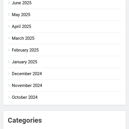
June 2025
May 2025
April 2025
March 2025
February 2025
January 2025
December 2024
November 2024
October 2024
Categories