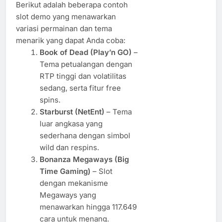
Berikut adalah beberapa contoh
slot demo yang menawarkan
variasi permainan dan tema
menarik yang dapat Anda coba:
Book of Dead (Play’n GO)
–
Tema petualangan dengan
RTP tinggi dan volatilitas
sedang, serta fitur free
spins.
Starburst (NetEnt)
– Tema
luar angkasa yang
sederhana dengan simbol
wild dan respins.
Bonanza Megaways (Big
Time Gaming)
– Slot
dengan mekanisme
Megaways yang
menawarkan hingga 117.649
cara untuk menang.