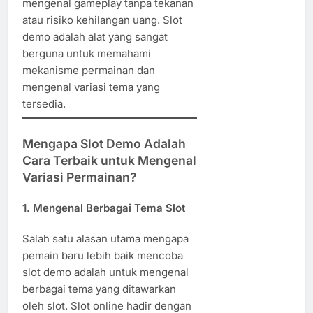
mengenal gameplay tanpa tekanan
atau risiko kehilangan uang. Slot
demo adalah alat yang sangat
berguna untuk memahami
mekanisme permainan dan
mengenal variasi tema yang
tersedia.
Mengapa Slot Demo Adalah
Cara Terbaik untuk Mengenal
Variasi Permainan?
1. Mengenal Berbagai Tema Slot
Salah satu alasan utama mengapa
pemain baru lebih baik mencoba
slot demo adalah untuk mengenal
berbagai tema yang ditawarkan
oleh slot. Slot online hadir dengan