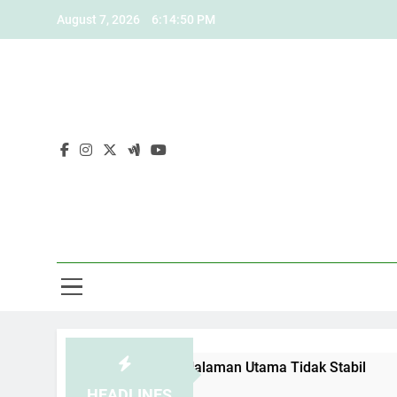
Skip
August 7, 2026
6:14:51 PM
to
content
Aud
Temukan In
olusi Akses Saat Halaman Utama Tidak Stabil
Lebah4D L
2 Months Ag
HEADLINES