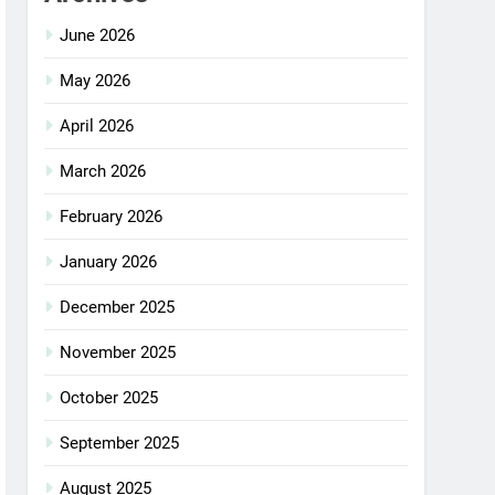
June 2026
May 2026
April 2026
March 2026
February 2026
January 2026
December 2025
November 2025
October 2025
September 2025
August 2025