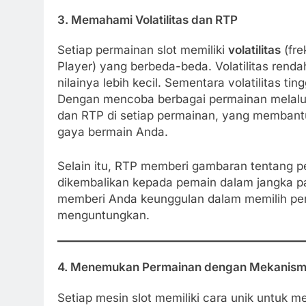
3. Memahami Volatilitas dan RTP
Setiap permainan slot memiliki
volatilitas
(fre
Player) yang berbeda-beda. Volatilitas rendah
nilainya lebih kecil. Sementara volatilitas t
Dengan mencoba berbagai permainan melalui 
dan RTP di setiap permainan, yang membant
gaya bermain Anda.
Selain itu, RTP memberi gambaran tentang p
dikembalikan kepada pemain dalam jangka p
memberi Anda keunggulan dalam memilih pe
menguntungkan.
4. Menemukan Permainan dengan Mekanism
Setiap mesin slot memiliki cara unik untuk 