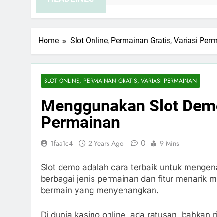
Home
Slot Online, Permainan Gratis, Variasi Per
SLOT ONLINE, PERMAINAN GRATIS, VARIASI PERMAINAN
Menggunakan Slot Demo
Permainan
0
1faa1c4
2 Years Ago
9 Mins
Slot demo adalah cara terbaik untuk mengena
berbagai jenis permainan dan fitur menarik
bermain yang menyenangkan.
Di dunia kasino online, ada ratusan, bahkan 