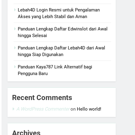
Lebah4D Login Resmi untuk Pengalaman
Akses yang Lebih Stabil dan Aman
Panduan Lengkap Daftar Edwinslot dari Awal
hingga Selesai
Panduan Lengkap Daftar Lebah4D dari Awal
hingga Siap Digunakan
Panduan Kaya787 Link Alternatif bagi
Pengguna Baru
Recent Comments
A WordPress Commenter
on
Hello world!
Archives