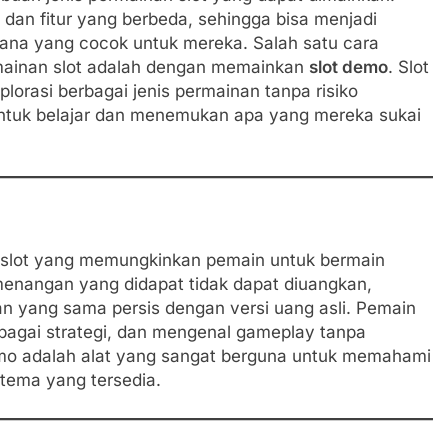
dan fitur yang berbeda, sehingga bisa menjadi
ana yang cocok untuk mereka. Salah satu cara
rmainan slot adalah dengan memainkan
slot demo
. Slot
rasi berbagai jenis permainan tanpa risiko
ntuk belajar dan menemukan apa yang mereka sukai
an slot yang memungkinkan pemain untuk bermain
enangan yang didapat tidak dapat diuangkan,
 yang sama persis dengan versi uang asli. Pemain
rbagai strategi, dan mengenal gameplay tanpa
demo adalah alat yang sangat berguna untuk memahami
tema yang tersedia.