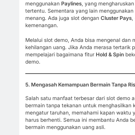
menggunakan
Paylines
, yang mengharuskan
tertentu. Sementara yang lain menggunakan
menang. Ada juga slot dengan
Cluster Pays
,
kemenangan.
Melalui slot demo, Anda bisa mengenal dan 
kehilangan uang. Jika Anda merasa tertarik
mempelajari bagaimana fitur
Hold & Spin
beke
demo.
5. Mengasah Kemampuan Bermain Tanpa Ris
Salah satu manfaat terbesar dari slot demo
bermain tanpa tekanan untuk menghasilkan k
mengatur taruhan, memahami kapan waktu y
harus berhenti. Semua ini membantu Anda ber
bermain menggunakan uang asli.