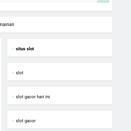
rmainan
situs slot
slot
slot gacor hari ini
slot gacor