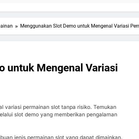
mainan
Menggunakan Slot Demo untuk Mengenal Variasi Pe
 untuk Mengenal Variasi
l variasi permainan slot tanpa risiko. Temukan
 melalui slot demo yang memberikan pengalaman
ribuan jenis permainan slot yang dapat dimainkan.