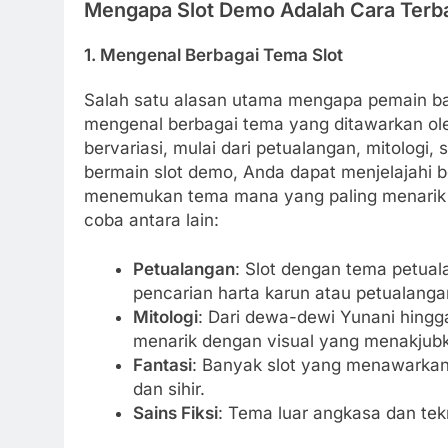
Mengapa Slot Demo Adalah Cara Terba
1. Mengenal Berbagai Tema Slot
Salah satu alasan utama mengapa pemain ba
mengenal berbagai tema yang ditawarkan oleh
bervariasi, mulai dari petualangan, mitologi, 
bermain slot demo, Anda dapat menjelajahi 
menemukan tema mana yang paling menarik 
coba antara lain:
Petualangan
: Slot dengan tema petua
pencarian harta karun atau petualangan
Mitologi
: Dari dewa-dewi Yunani hingga
menarik dengan visual yang menakjub
Fantasi
: Banyak slot yang menawarkan
dan sihir.
Sains Fiksi
: Tema luar angkasa dan tekn