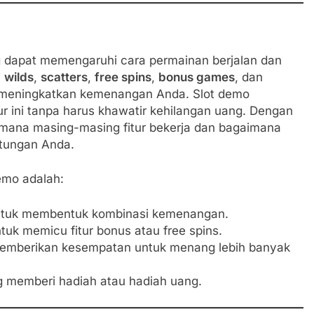
ang dapat memengaruhi cara permainan berjalan dan
i
wilds
,
scatters
,
free spins
,
bonus games
, dan
 meningkatkan kemenangan Anda. Slot demo
r ini tanpa harus khawatir kehilangan uang. Dengan
ana masing-masing fitur bekerja dan bagaimana
tungan Anda.
emo adalah:
 untuk membentuk kombinasi kemenangan.
tuk memicu fitur bonus atau free spins.
g memberikan kesempatan untuk menang lebih banyak
 memberi hadiah atau hadiah uang.