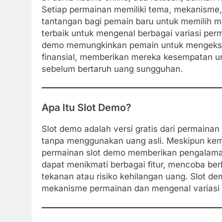
Setiap permainan memiliki tema, mekanisme, 
tantangan bagi pemain baru untuk memilih m
terbaik untuk mengenal berbagai variasi pe
demo memungkinkan pemain untuk mengeksplo
finansial, memberikan mereka kesempatan u
sebelum bertaruh uang sungguhan.
Apa Itu Slot Demo?
Slot demo adalah versi gratis dari permain
tanpa menggunakan uang asli. Meskipun kem
permainan slot demo memberikan pengalaman
dapat menikmati berbagai fitur, mencoba be
tekanan atau risiko kehilangan uang. Slot 
mekanisme permainan dan mengenal variasi 