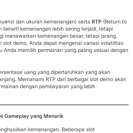
kuensi dan ukuran kemenangan) serta
RTP
(Return to
 berarti kemenangan lebih sering terjadi, tetapi
inggi menawarkan kemenangan besar, tetapi jarang.
slot demo, Anda dapat mengenal variasi volatilitas
u Anda memilih permainan yang paling sesuai dengan
ersentase uang yang dipertaruhkan yang akan
anjang. Memahami RTP dari berbagai slot demo akan
rmainan dengan pembayaran yang lebih
e Gameplay yang Menarik
menghasilkan kemenangan. Beberapa slot