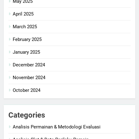
May 2025
April 2025
March 2025
February 2025
January 2025
December 2024
November 2024
October 2024
Categories
Analisis Permainan & Metodologi Evaluasi