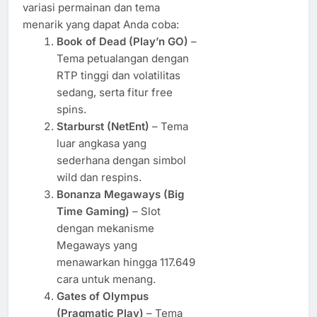
variasi permainan dan tema
menarik yang dapat Anda coba:
Book of Dead (Play’n GO)
–
Tema petualangan dengan
RTP tinggi dan volatilitas
sedang, serta fitur free
spins.
Starburst (NetEnt)
– Tema
luar angkasa yang
sederhana dengan simbol
wild dan respins.
Bonanza Megaways (Big
Time Gaming)
– Slot
dengan mekanisme
Megaways yang
menawarkan hingga 117.649
cara untuk menang.
Gates of Olympus
(Pragmatic Play)
– Tema