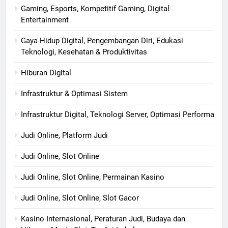
Gaming, Esports, Kompetitif Gaming, Digital
Entertainment
Gaya Hidup Digital, Pengembangan Diri, Edukasi
Teknologi, Kesehatan & Produktivitas
Hiburan Digital
Infrastruktur & Optimasi Sistem
Infrastruktur Digital, Teknologi Server, Optimasi Performa
Judi Online, Platform Judi
Judi Online, Slot Online
Judi Online, Slot Online, Permainan Kasino
Judi Online, Slot Online, Slot Gacor
Kasino Internasional, Peraturan Judi, Budaya dan