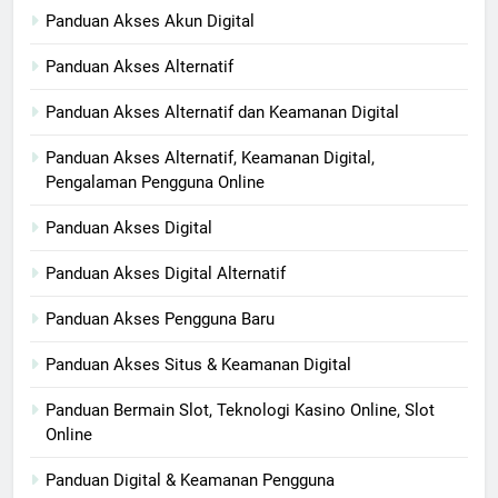
Panduan Akses Akun Digital
Panduan Akses Alternatif
Panduan Akses Alternatif dan Keamanan Digital
Panduan Akses Alternatif, Keamanan Digital,
Pengalaman Pengguna Online
Panduan Akses Digital
Panduan Akses Digital Alternatif
Panduan Akses Pengguna Baru
Panduan Akses Situs & Keamanan Digital
Panduan Bermain Slot, Teknologi Kasino Online, Slot
Online
Panduan Digital & Keamanan Pengguna