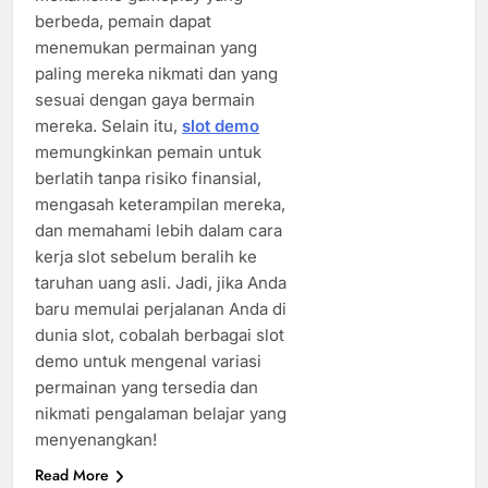
berbeda, pemain dapat
menemukan permainan yang
paling mereka nikmati dan yang
sesuai dengan gaya bermain
mereka. Selain itu,
slot demo
memungkinkan pemain untuk
berlatih tanpa risiko finansial,
mengasah keterampilan mereka,
dan memahami lebih dalam cara
kerja slot sebelum beralih ke
taruhan uang asli. Jadi, jika Anda
baru memulai perjalanan Anda di
dunia slot, cobalah berbagai slot
demo untuk mengenal variasi
permainan yang tersedia dan
nikmati pengalaman belajar yang
menyenangkan!
Read More