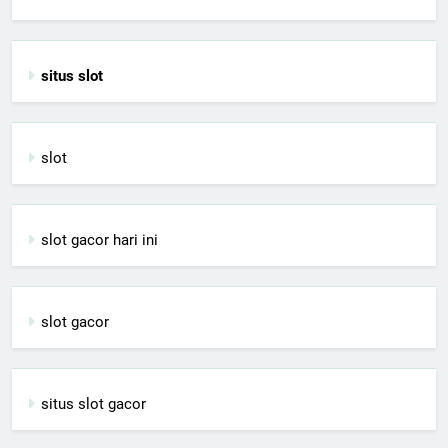
situs slot
slot
slot gacor hari ini
slot gacor
situs slot gacor