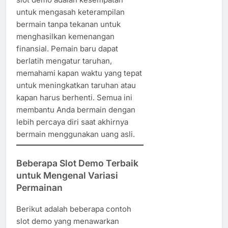
untuk mengasah keterampilan
bermain tanpa tekanan untuk
menghasilkan kemenangan
finansial. Pemain baru dapat
berlatih mengatur taruhan,
memahami kapan waktu yang tepat
untuk meningkatkan taruhan atau
kapan harus berhenti. Semua ini
membantu Anda bermain dengan
lebih percaya diri saat akhirnya
bermain menggunakan uang asli.
Beberapa Slot Demo Terbaik
untuk Mengenal Variasi
Permainan
Berikut adalah beberapa contoh
slot demo yang menawarkan