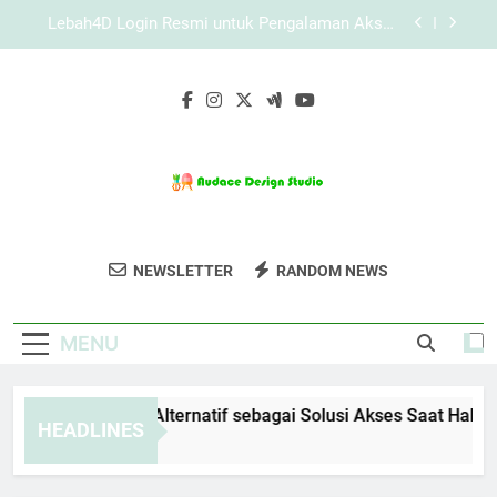
Skip
Panduan Lengkap Daftar Edwinslot dari Awal
to
hingga Selesai
content
Panduan Lengkap Daftar Lebah4D dari Awal
hingga Siap Digunakan
EDWINSLOT Link Alternatif sebagai Solusi Akses
Saat Halaman Utama Tidak Stabil
Lebah4D Login Resmi untuk Pengalaman Akses
yang Lebih Stabil dan Aman
Panduan Lengkap Daftar Edwinslot dari Awal
hingga Selesai
Audace Design
Temukan Inspirasi Desain Interior Dan
Panduan Lengkap Daftar Lebah4D dari Awal
NEWSLETTER
RANDOM NEWS
Studio
hingga Siap Digunakan
Eksterior Dari Audace Design Studio.
MENU
WINSLOT Link Alternatif sebagai Solusi Akses Saat Halaman 
HEADLINES
Months Ago