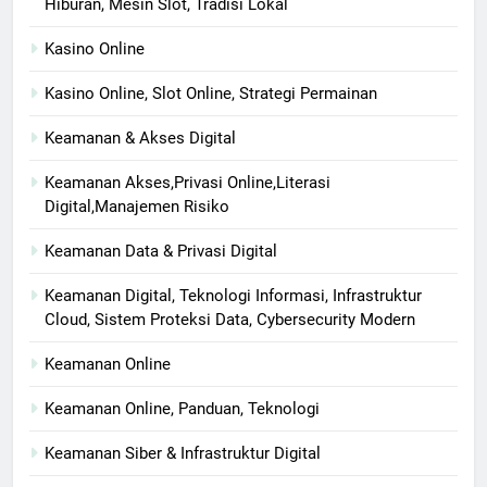
Hiburan, Mesin Slot, Tradisi Lokal
Kasino Online
Kasino Online, Slot Online, Strategi Permainan
Keamanan & Akses Digital
Keamanan Akses,Privasi Online,Literasi
Digital,Manajemen Risiko
Keamanan Data & Privasi Digital
Keamanan Digital, Teknologi Informasi, Infrastruktur
Cloud, Sistem Proteksi Data, Cybersecurity Modern
Keamanan Online
Keamanan Online, Panduan, Teknologi
Keamanan Siber & Infrastruktur Digital