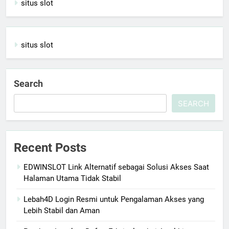
situs slot
situs slot
Search
SEARCH
Recent Posts
EDWINSLOT Link Alternatif sebagai Solusi Akses Saat
Halaman Utama Tidak Stabil
Lebah4D Login Resmi untuk Pengalaman Akses yang
Lebih Stabil dan Aman