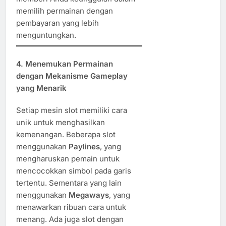
memilih permainan dengan
pembayaran yang lebih
menguntungkan.
4. Menemukan Permainan
dengan Mekanisme Gameplay
yang Menarik
Setiap mesin slot memiliki cara
unik untuk menghasilkan
kemenangan. Beberapa slot
menggunakan
Paylines
, yang
mengharuskan pemain untuk
mencocokkan simbol pada garis
tertentu. Sementara yang lain
menggunakan
Megaways
, yang
menawarkan ribuan cara untuk
menang. Ada juga slot dengan