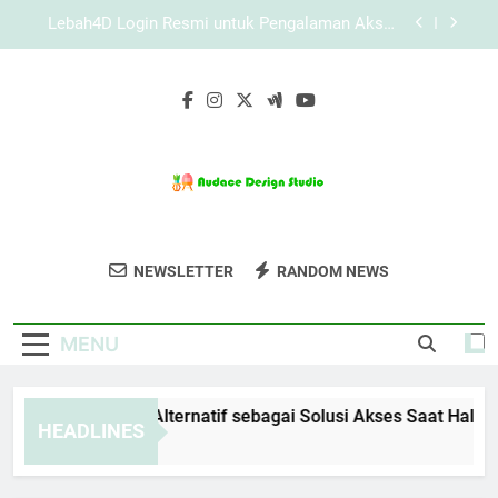
Skip
Panduan Lengkap Daftar Edwinslot dari Awal
to
hingga Selesai
content
Panduan Lengkap Daftar Lebah4D dari Awal
hingga Siap Digunakan
EDWINSLOT Link Alternatif sebagai Solusi Akses
Saat Halaman Utama Tidak Stabil
Lebah4D Login Resmi untuk Pengalaman Akses
yang Lebih Stabil dan Aman
Panduan Lengkap Daftar Edwinslot dari Awal
hingga Selesai
Audace Design
Temukan Inspirasi Desain Interior Dan
Panduan Lengkap Daftar Lebah4D dari Awal
NEWSLETTER
RANDOM NEWS
Studio
hingga Siap Digunakan
Eksterior Dari Audace Design Studio.
MENU
WINSLOT Link Alternatif sebagai Solusi Akses Saat Halaman U
HEADLINES
onth Ago