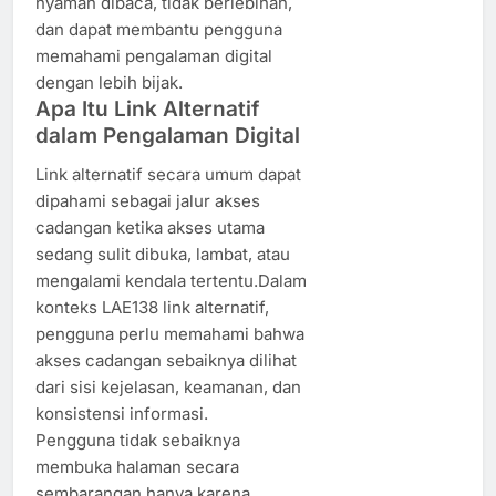
nyaman dibaca, tidak berlebihan,
dan dapat membantu pengguna
memahami pengalaman digital
dengan lebih bijak.
Apa Itu Link Alternatif
dalam Pengalaman Digital
Link alternatif secara umum dapat
dipahami sebagai jalur akses
cadangan ketika akses utama
sedang sulit dibuka, lambat, atau
mengalami kendala tertentu.Dalam
konteks LAE138 link alternatif,
pengguna perlu memahami bahwa
akses cadangan sebaiknya dilihat
dari sisi kejelasan, keamanan, dan
konsistensi informasi.
Pengguna tidak sebaiknya
membuka halaman secara
sembarangan hanya karena