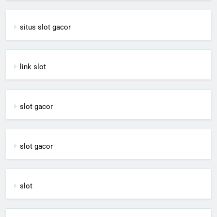
situs slot gacor
link slot
slot gacor
slot gacor
slot