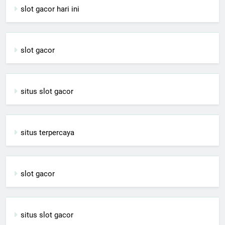
slot gacor hari ini
slot gacor
situs slot gacor
situs terpercaya
slot gacor
situs slot gacor