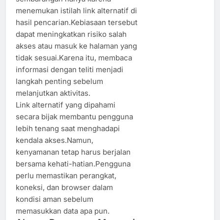
menemukan istilah link alternatif di
hasil pencarian.Kebiasaan tersebut
dapat meningkatkan risiko salah
akses atau masuk ke halaman yang
tidak sesuai.Karena itu, membaca
informasi dengan teliti menjadi
langkah penting sebelum
melanjutkan aktivitas.
Link alternatif yang dipahami
secara bijak membantu pengguna
lebih tenang saat menghadapi
kendala akses.Namun,
kenyamanan tetap harus berjalan
bersama kehati-hatian.Pengguna
perlu memastikan perangkat,
koneksi, dan browser dalam
kondisi aman sebelum
memasukkan data apa pun.