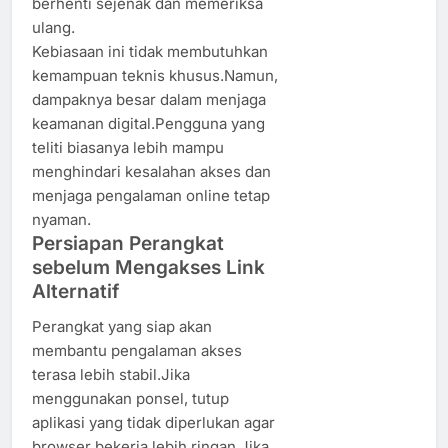
berhenti sejenak dan memeriksa
ulang.
Kebiasaan ini tidak membutuhkan
kemampuan teknis khusus.Namun,
dampaknya besar dalam menjaga
keamanan digital.Pengguna yang
teliti biasanya lebih mampu
menghindari kesalahan akses dan
menjaga pengalaman online tetap
nyaman.
Persiapan Perangkat
sebelum Mengakses Link
Alternatif
Perangkat yang siap akan
membantu pengalaman akses
terasa lebih stabil.Jika
menggunakan ponsel, tutup
aplikasi yang tidak diperlukan agar
browser bekerja lebih ringan.Jika