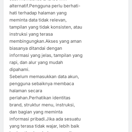
alternatif.Pengguna perlu berhati-
hati terhadap halaman yang
meminta data tidak relevan,
tampilan yang tidak konsisten, atau
instruksi yang terasa
membingungkan.Akses yang aman
biasanya ditandai dengan
informasi yang jelas, tampilan yang
rapi, dan alur yang mudah
dipahami.
Sebelum memasukkan data akun,
pengguna sebaiknya membaca
halaman secara
perlahan.Perhatikan identitas
brand, struktur menu, instruksi,
dan bagian yang meminta
informasi pribadi.Jika ada sesuatu
yang terasa tidak wajar, lebih baik