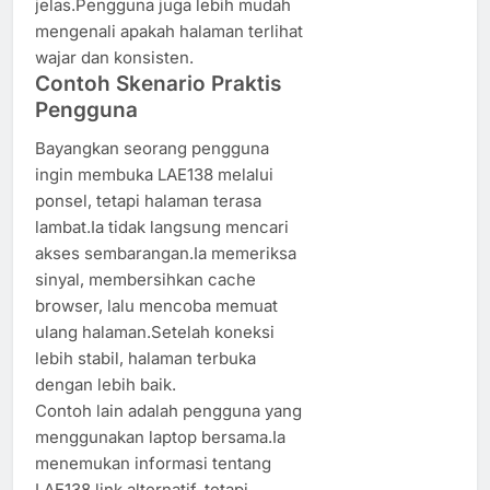
jelas.Pengguna juga lebih mudah
mengenali apakah halaman terlihat
wajar dan konsisten.
Contoh Skenario Praktis
Pengguna
Bayangkan seorang pengguna
ingin membuka LAE138 melalui
ponsel, tetapi halaman terasa
lambat.Ia tidak langsung mencari
akses sembarangan.Ia memeriksa
sinyal, membersihkan cache
browser, lalu mencoba memuat
ulang halaman.Setelah koneksi
lebih stabil, halaman terbuka
dengan lebih baik.
Contoh lain adalah pengguna yang
menggunakan laptop bersama.Ia
menemukan informasi tentang
LAE138 link alternatif, tetapi