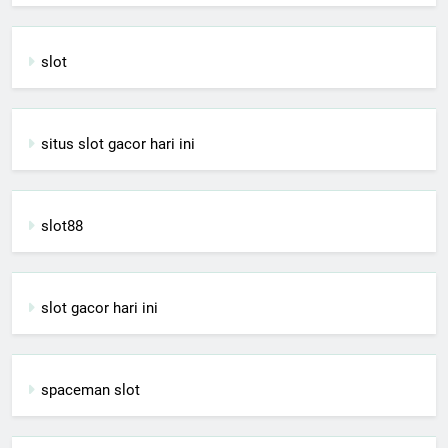
slot
situs slot gacor hari ini
slot88
slot gacor hari ini
spaceman slot