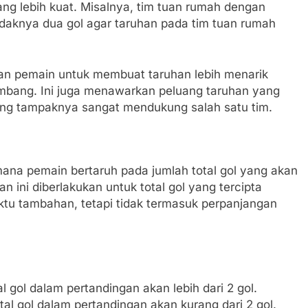
ang lebih kuat. Misalnya, tim tuan rumah dengan
daknya dua gol agar taruhan pada tim tuan rumah
n pemain untuk membuat taruhan lebih menarik
eimbang. Ini juga menawarkan peluang taruhan yang
ng tampaknya sangat mendukung salah satu tim.
mana pemain bertaruh pada jumlah total gol yang akan
n ini diberlakukan untuk total gol yang tercipta
tu tambahan, tetapi tidak termasuk perpanjangan
l gol dalam pertandingan akan lebih dari 2 gol.
al gol dalam pertandingan akan kurang dari 2 gol.