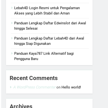
Lebah4D Login Resmi untuk Pengalaman
Akses yang Lebih Stabil dan Aman
Panduan Lengkap Daftar Edwinslot dari Awal
hingga Selesai
Panduan Lengkap Daftar Lebah4D dari Awal
hingga Siap Digunakan
Panduan Kaya787 Link Alternatif bagi
Pengguna Baru
Recent Comments
A WordPress Commenter
on
Hello world!
Archives