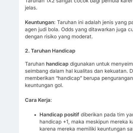
Taruhan 1X2 sangat cocok bagi pemula kar
jelas.
Keuntungan
: Taruhan ini adalah jenis yang
agen judi bola. Odds yang ditawarkan juga 
dengan risiko yang moderat.
2.
Taruhan Handicap
Taruhan
handicap
digunakan untuk menyeimb
seimbang dalam hal kualitas dan kekuatan. Da
memberikan “handicap” berupa pengurangan 
keuntungan gol.
Cara Kerja
:
Handicap positif
diberikan pada tim yan
handicap +1, maka meskipun mereka ka
karena mereka memiliki keuntungan sat