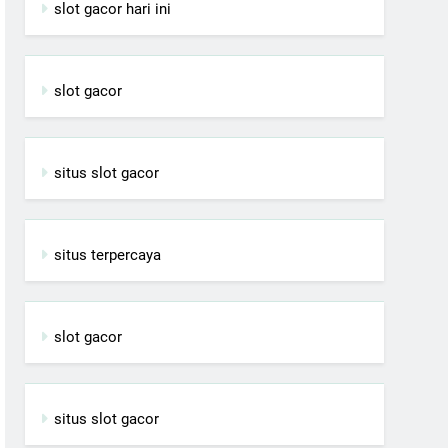
slot gacor hari ini
slot gacor
situs slot gacor
situs terpercaya
slot gacor
situs slot gacor