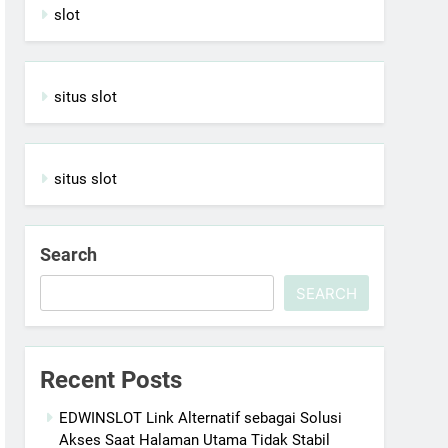
slot
situs slot
situs slot
Search
SEARCH
Recent Posts
EDWINSLOT Link Alternatif sebagai Solusi
Akses Saat Halaman Utama Tidak Stabil