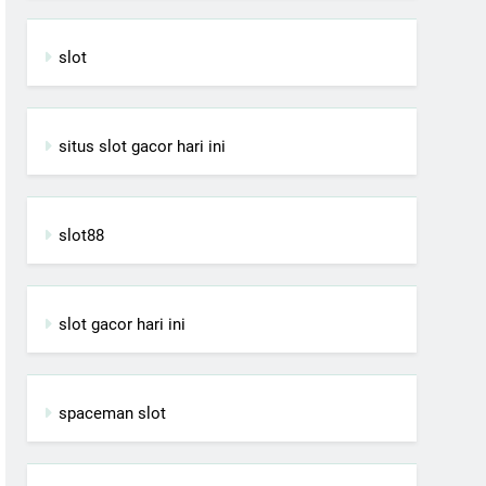
slot
situs slot gacor hari ini
slot88
slot gacor hari ini
spaceman slot