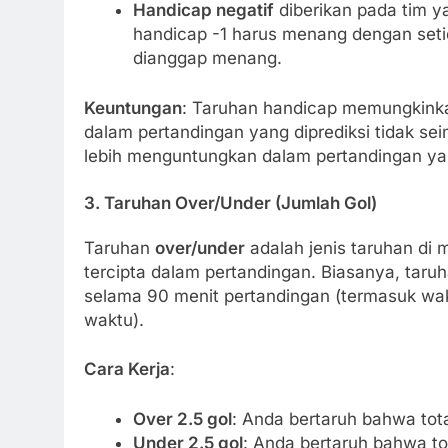
Handicap negatif
diberikan pada tim y
handicap -1 harus menang dengan seti
dianggap menang.
Keuntungan
: Taruhan handicap memungkinka
dalam pertandingan yang diprediksi tidak s
lebih menguntungkan dalam pertandingan ya
3.
Taruhan Over/Under (Jumlah Gol)
Taruhan
over/under
adalah jenis taruhan di 
tercipta dalam pertandingan. Biasanya, taruha
selama 90 menit pertandingan (termasuk wak
waktu).
Cara Kerja
:
Over 2.5 gol
: Anda bertaruh bahwa tota
Under 2.5 gol
: Anda bertaruh bahwa tot