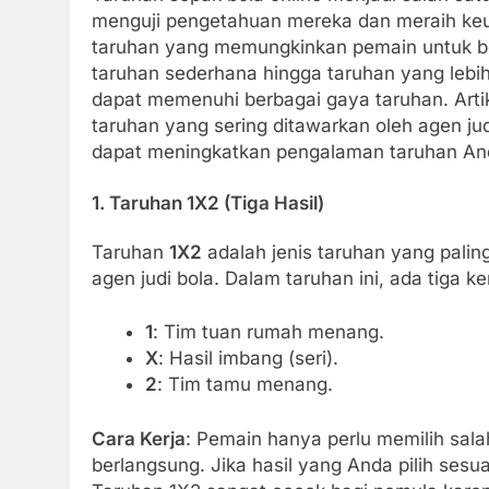
menguji pengetahuan mereka dan meraih keu
taruhan yang memungkinkan pemain untuk be
taruhan sederhana hingga taruhan yang lebi
dapat memenuhi berbagai gaya taruhan. Arti
taruhan yang sering ditawarkan oleh agen ju
dapat meningkatkan pengalaman taruhan An
1.
Taruhan 1X2 (Tiga Hasil)
Taruhan
1X2
adalah jenis taruhan yang palin
agen judi bola. Dalam taruhan ini, ada tiga k
1
: Tim tuan rumah menang.
X
: Hasil imbang (seri).
2
: Tim tamu menang.
Cara Kerja
: Pemain hanya perlu memilih salah
berlangsung. Jika hasil yang Anda pilih ses