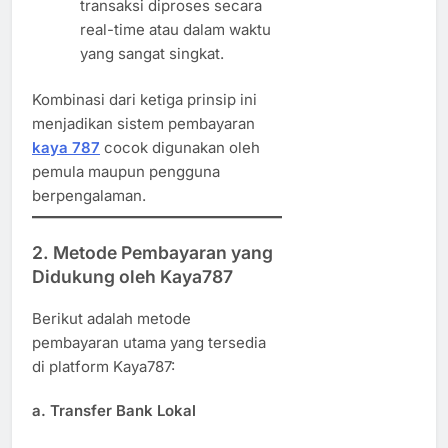
transaksi diproses secara
real-time atau dalam waktu
yang sangat singkat.
Kombinasi dari ketiga prinsip ini
menjadikan sistem pembayaran
kaya 787
cocok digunakan oleh
pemula maupun pengguna
berpengalaman.
2.
Metode Pembayaran yang
Didukung oleh Kaya787
Berikut adalah metode
pembayaran utama yang tersedia
di platform Kaya787:
a.
Transfer Bank Lokal