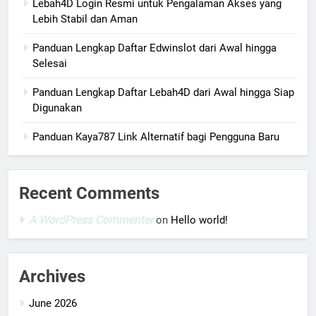
Lebah4D Login Resmi untuk Pengalaman Akses yang
Lebih Stabil dan Aman
Panduan Lengkap Daftar Edwinslot dari Awal hingga
Selesai
Panduan Lengkap Daftar Lebah4D dari Awal hingga Siap
Digunakan
Panduan Kaya787 Link Alternatif bagi Pengguna Baru
Recent Comments
A WordPress Commenter
on
Hello world!
Archives
June 2026