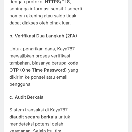
dengan protokol
HTTPS/TLS
,
sehingga informasi sensitif seperti
nomor rekening atau saldo tidak
dapat diakses oleh pihak luar.
b.
Verifikasi Dua Langkah (2FA)
Untuk penarikan dana, Kaya787
mewajibkan proses verifikasi
tambahan, biasanya berupa
kode
OTP (One Time Password)
yang
dikirim ke ponsel atau email
pengguna.
c.
Audit Berkala
Sistem transaksi di Kaya787
diaudit secara berkala
untuk
mendeteksi potensi celah
keamanan. Selain itu, tim