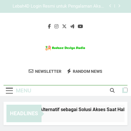
Skip
Panduan Lengkap Daftar Edwinslot dari Awal
to
hingga Selesai
content
Panduan Lengkap Daftar Lebah4D dari Awal
hingga Siap Digunakan
EDWINSLOT Link Alternatif sebagai Solusi Akses
Saat Halaman Utama Tidak Stabil
Lebah4D Login Resmi untuk Pengalaman Akses
yang Lebih Stabil dan Aman
Panduan Lengkap Daftar Edwinslot dari Awal
hingga Selesai
Audace Design
Temukan Inspirasi Desain Interior Dan
Panduan Lengkap Daftar Lebah4D dari Awal
NEWSLETTER
RANDOM NEWS
Studio
hingga Siap Digunakan
Eksterior Dari Audace Design Studio.
MENU
WINSLOT Link Alternatif sebagai Solusi Akses Saat Halaman U
HEADLINES
Month Ago