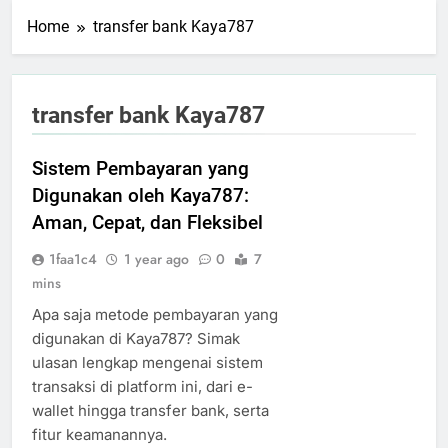
Home
transfer bank Kaya787
transfer bank Kaya787
Sistem Pembayaran yang
Digunakan oleh Kaya787:
Aman, Cepat, dan Fleksibel
1faa1c4
1 year ago
0
7
mins
Apa saja metode pembayaran yang
digunakan di Kaya787? Simak
ulasan lengkap mengenai sistem
transaksi di platform ini, dari e-
wallet hingga transfer bank, serta
fitur keamanannya.