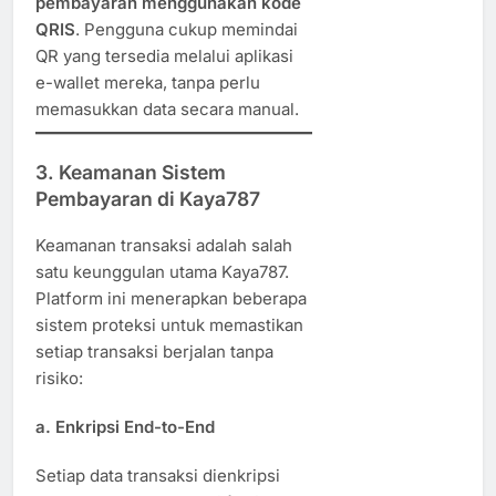
pembayaran menggunakan kode
QRIS
. Pengguna cukup memindai
QR yang tersedia melalui aplikasi
e-wallet mereka, tanpa perlu
memasukkan data secara manual.
3.
Keamanan Sistem
Pembayaran di Kaya787
Keamanan transaksi adalah salah
satu keunggulan utama Kaya787.
Platform ini menerapkan beberapa
sistem proteksi untuk memastikan
setiap transaksi berjalan tanpa
risiko:
a.
Enkripsi End-to-End
Setiap data transaksi dienkripsi