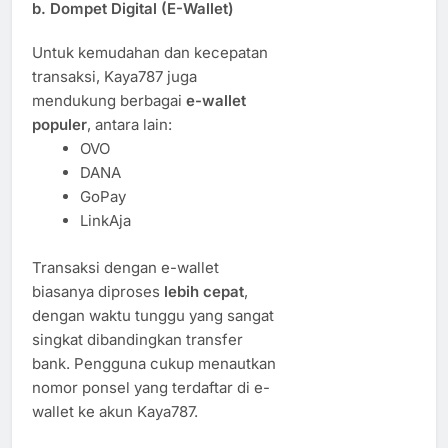
b.
Dompet Digital (E-Wallet)
Untuk kemudahan dan kecepatan
transaksi, Kaya787 juga
mendukung berbagai
e-wallet
populer
, antara lain:
OVO
DANA
GoPay
LinkAja
Transaksi dengan e-wallet
biasanya diproses
lebih cepat
,
dengan waktu tunggu yang sangat
singkat dibandingkan transfer
bank. Pengguna cukup menautkan
nomor ponsel yang terdaftar di e-
wallet ke akun Kaya787.